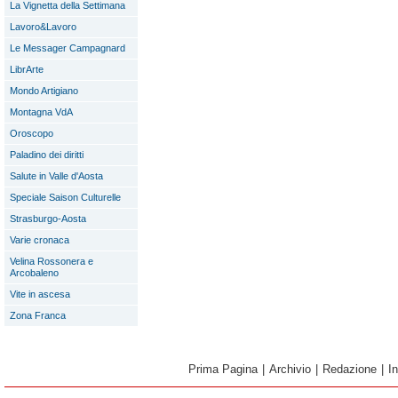
La Vignetta della Settimana
Lavoro&Lavoro
Le Messager Campagnard
LibrArte
Mondo Artigiano
Montagna VdA
Oroscopo
Paladino dei diritti
Salute in Valle d'Aosta
Speciale Saison Culturelle
Strasburgo-Aosta
Varie cronaca
Velina Rossonera e
Arcobaleno
Vite in ascesa
Zona Franca
Prima Pagina
|
Archivio
|
Redazione
|
I