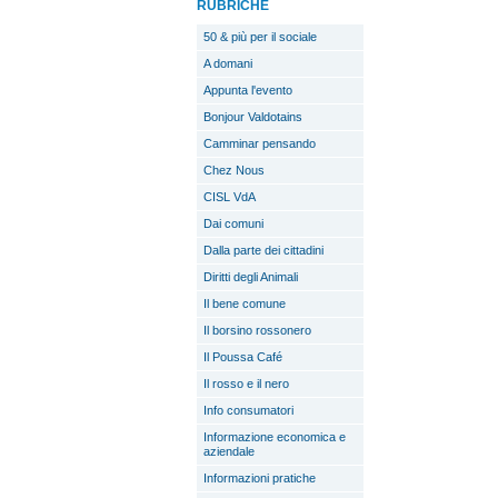
RUBRICHE
50 & più per il sociale
A domani
Appunta l'evento
Bonjour Valdotains
Camminar pensando
Chez Nous
CISL VdA
Dai comuni
Dalla parte dei cittadini
Diritti degli Animali
Il bene comune
Il borsino rossonero
Il Poussa Café
Il rosso e il nero
Info consumatori
Informazione economica e
aziendale
Informazioni pratiche