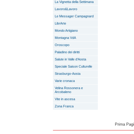
La Vignetta della Settimana
Lavoro&Lavoro
Le Messager Campagnard
LibrArte
Mondo Artigiano
Montagna VdA
Oroscopo
Paladino dei diritti
Salute in Valle d'Aosta
Speciale Saison Culturelle
Strasburgo-Aosta
Varie cronaca
Velina Rossonera e
Arcobaleno
Vite in ascesa
Zona Franca
Prima Pag