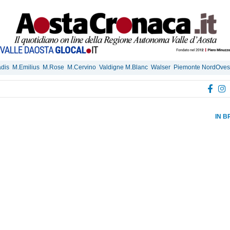
dis
M.Emilius
M.Rose
M.Cervino
Valdigne M.Blanc
Walser
Piemonte NordOves
IN B