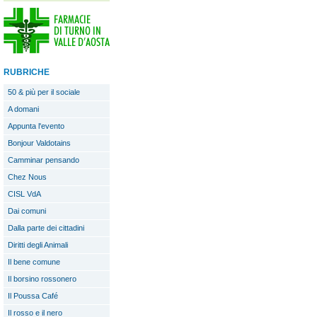
RUBRICHE
50 & più per il sociale
A domani
Appunta l'evento
Bonjour Valdotains
Camminar pensando
Chez Nous
CISL VdA
Dai comuni
Dalla parte dei cittadini
Diritti degli Animali
Il bene comune
Il borsino rossonero
Il Poussa Café
Il rosso e il nero