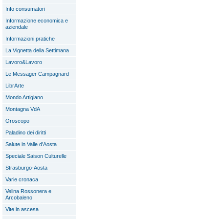
Info consumatori
Informazione economica e
aziendale
Informazioni pratiche
La Vignetta della Settimana
Lavoro&Lavoro
Le Messager Campagnard
LibrArte
Mondo Artigiano
Montagna VdA
Oroscopo
Paladino dei diritti
Salute in Valle d'Aosta
Speciale Saison Culturelle
Strasburgo-Aosta
Varie cronaca
Velina Rossonera e
Arcobaleno
Vite in ascesa