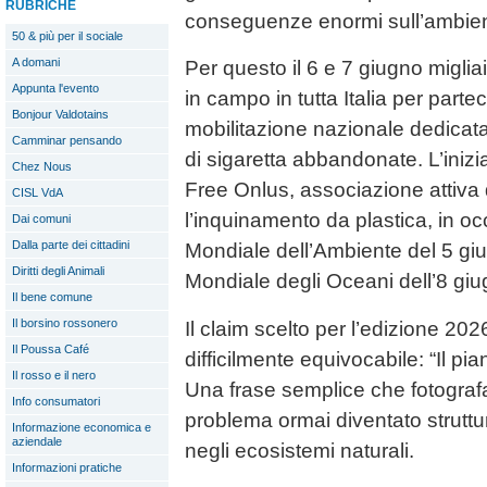
RUBRICHE
conseguenze enormi sull’ambien
50 & più per il sociale
A domani
Per questo il 6 e 7 giugno migli
Appunta l'evento
in campo in tutta Italia per parte
Bonjour Valdotains
mobilitazione nazionale dedicata 
Camminar pensando
di sigaretta abbandonate. L’iniz
Chez Nous
Free Onlus, associazione attiva d
CISL VdA
l’inquinamento da plastica, in o
Dai comuni
Dalla parte dei cittadini
Mondiale dell’Ambiente del 5 gi
Diritti degli Animali
Mondiale degli Oceani dell’8 giu
Il bene comune
Il borsino rossonero
Il claim scelto per l’edizione 202
Il Poussa Café
difficilmente equivocabile: “Il p
Il rosso e il nero
Una frase semplice che fotograf
Info consumatori
problema ormai diventato struttura
Informazione economica e
aziendale
negli ecosistemi naturali.
Informazioni pratiche