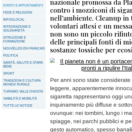
nazionale promossa da Pla
EVENTI E APPUNTAMENTI
contro i mozziconi di sigar
FEDE E RELIGIONI
nell’ambiente. Cleanup in t
INFOGLOCAL
volontari attesi e un messa
INTEGRAZIONE E
SOLIDARIETÀ
non sono un piccolo rifiu
ISTRUZIONE E
delle principali fonti di m
FORMAZIONE
sostanze tossiche per ecosi
NOUVELLES EN FRANCAIS
POLITICA
SANITÀ, SALUTE E STARE
BENE
SPORT
Per anni sono state considerate qu
TRADIZIONI E CULTURA
MONDO RURALE
leggere, apparentemente innocu
TURISMO VALLE D'AOSTA
sigaretta rappresentano oggi una
VIABILITÀ E MOBILITÀ
inquinamento più diffuse e sotto
TUTTE LE NOTIZIE
ovunque: nei tombini, lungo i mar
spiagge, nei parchi pubblici e pe
gesto automatico, spesso banali