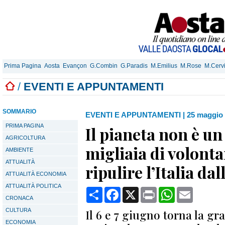
Prima Pagina
Aosta
Evançon
G.Combin
G.Paradis
M.Emilius
M.Rose
M.Cerv
/
EVENTI E APPUNTAMENTI
SOMMARIO
EVENTI E APPUNTAMENTI
|
25 maggio 
PRIMA PAGINA
Il pianeta non è u
AGRICOLTURA
migliaia di volonta
AMBIENTE
ATTUALITÀ
ripulire l’Italia dal
ATTUALITÀ ECONOMIA
ATTUALITÀ POLITICA
Condividi
Facebook
X
Print
WhatsApp
Email
CRONACA
CULTURA
Il 6 e 7 giugno torna la g
ECONOMIA