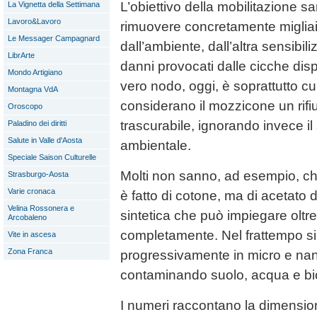
L’obiettivo della mobilitazione s
La Vignetta della Settimana
Lavoro&Lavoro
rimuovere concretamente migliai
Le Messager Campagnard
dall’ambiente, dall’altra sensibili
LibrArte
danni provocati dalle cicche dispe
Mondo Artigiano
vero nodo, oggi, è soprattutto cu
Montagna VdA
considerano il mozzicone un rifi
Oroscopo
trascurabile, ignorando invece i
Paladino dei diritti
Salute in Valle d'Aosta
ambientale.
Speciale Saison Culturelle
Molti non sanno, ad esempio, che i
Strasburgo-Aosta
Varie cronaca
è fatto di cotone, ma di acetato d
Velina Rossonera e
sintetica che può impiegare oltre
Arcobaleno
completamente. Nel frattempo s
Vite in ascesa
Zona Franca
progressivamente in micro e nanop
contaminando suolo, acqua e bio
I numeri raccontano la dimensio