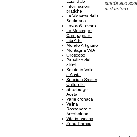
aziendale
strada allo sco
Informazioni
di duraturo.
pratiche
La Vignetta della
Settimana
Lavoro&Lavoro
Le Messager
Campagnard
LibrArte
Mondo Artigiano
Montagna VdA
Oroscopo
Paladino dei
diritti
Salute in Valle
d'Aosta
Speciale Saison
Culturelle
Strasburgo-
Aosta
Varie cronaca
Velina
Rossonera e
Arcobaleno
Vite in ascesa
Zona Franca