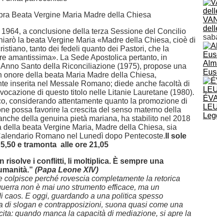
bra Beata Vergine Maria Madre della Chiesa
VAN
dell
 1964, a conclusione della terza Sessione del Concilio
sab
chiarò la beata Vergine Maria «Madre della Chiesa, cioè di
cristiano, tanto dei fedeli quanto dei Pastori, che la
 amantissima». La Sede Apostolica pertanto, in
Alm
’Anno Santo della Riconciliazione (1975), propose una
Eus
n onore della beata Maria Madre della Chiesa,
e inserita nel Messale Romano; diede anche facoltà di
vocazione di questo titolo nelle Litanie Lauretane (1980).
ÉVA
o, considerando attentamente quanto la promozione di
LE
ne possa favorire la crescita del senso materno della
Leg
nche della genuina pietà mariana, ha stabilito nel 2018
 della beata Vergine Maria, Madre della Chiesa, sia
 Calendario Romano nel Lunedì dopo Pentecoste.
Il sole
 5,50 e tramonta alle ore 21,05
 risolve i conflitti, li moltiplica. È sempre una
’umanità.”
(Papa Leone XIV)
e colpisce perché rovescia completamente la retorica
 guerra non è mai uno strumento efficace, ma un
di caos. E oggi, guardando a una politica spesso
ta di slogan e contrapposizioni, suona quasi come una
cita: quando manca la capacità di mediazione, si apre la