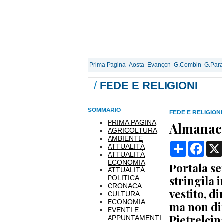
Prima Pagina
Aosta
Evançon
G.Combin
G.Para
/
FEDE E RELIGIONI
SOMMARIO
FEDE E RELIGIONI
PRIMA PAGINA
Almanach
AGRICOLTURA
AMBIENTE
Condividi
Face
ATTUALITÀ
ATTUALITÀ
ECONOMIA
Portala s
ATTUALITÀ
stringila 
POLITICA
CRONACA
vestito, d
CULTURA
ECONOMIA
ma non di
EVENTI E
Pietrelcin
APPUNTAMENTI