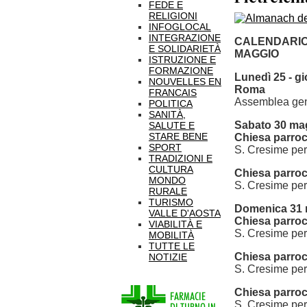
FEDE E
RELIGIONI
INFOGLOCAL
INTEGRAZIONE
CALENDARIO 
E SOLIDARIETÀ
MAGGIO
ISTRUZIONE E
FORMAZIONE
Lunedì 25 - g
NOUVELLES EN
Roma
FRANCAIS
Assemblea gene
POLITICA
SANITÀ,
Sabato 30 ma
SALUTE E
STARE BENE
Chiesa parroc
SPORT
S. Cresime per 
TRADIZIONI E
CULTURA
Chiesa parroc
MONDO
S. Cresime per 
RURALE
TURISMO
Domenica 31
VALLE D'AOSTA
Chiesa parroc
VIABILITÀ E
S. Cresime per 
MOBILITÀ
TUTTE LE
Chiesa parroc
NOTIZIE
S. Cresime per 
Chiesa parro
S. Cresime per 