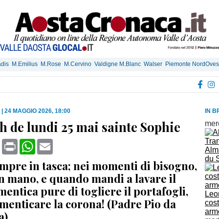
dis
M.Emilius
M.Rose
M.Cervino
Valdigne M.Blanc
Walser
Piemonte NordOves
|
24 MAGGIO 2026, 18:00
IN B
 de lundi 25 mai sainte Sophie
mer
book
X
Print
WhatsApp
Email
Alm
du 
empre in tasca; nei momenti di bisogno,
in mano, e quando mandi a lavare il
imentica pure di togliere il portafogli,
Leo
menticare la corona! (Padre Pio da
cost
armo
a)