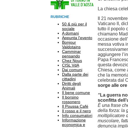
La chiesa cele
RUBRICHE
Il 21 novembre
Vaticano II, di
50 & più per il
sociale
tutto il popolo 
A domani
chiamano Madre
Appunta l'evento
occasione dell
Bonjour
messa votiva i
Valdotains
successivament
Camminar
aggiungere l’in
pensando
Papa Francesc
Chez Nous
questa devozio
CISL VdA
Dai comuni
Chiesa, come a
Dalla parte dei
che la memoria
cittadini
celebrata dal
Diritti degli
sorge alle ore
Animali
Il bene comune
“
La guerra non
Il borsino
sconfitta dell
rossonero
È una frase ch
Il Poussa Café
della forza: la
Il rosso e il nero
Info consumatori
moltiplicatore 
Informazione
muscolare, fat
economica e
denuncia impli