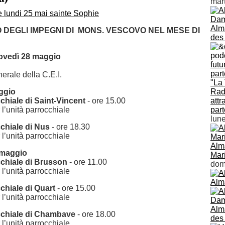
mar
Alm
DEGLI IMPEGNI DI MONS. VESCOVO NEL MESE DI
des
iovedì 28 maggio
rale della C.E.I.
"La 
ggio
Radi
chiale di Saint-Vincent
- ore 15.00
attr
l’unità parrocchiale
par
lun
chiale di Nus
- ore 18.30
l’unità parrocchiale
Alm
 maggio
Mar
chiale di Brusson
- ore 11.00
dom
l’unità parrocchiale
Alm
chiale di Quart
- ore 15.00
l’unità parrocchiale
Alm
cchiale di Chambave
- ore 18.00
des
l’unità parrocchiale