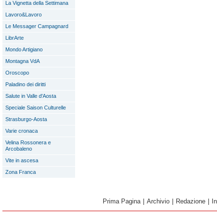
La Vignetta della Settimana
Lavoro&Lavoro
Le Messager Campagnard
LibrArte
Mondo Artigiano
Montagna VdA
Oroscopo
Paladino dei diritti
Salute in Valle d'Aosta
Speciale Saison Culturelle
Strasburgo-Aosta
Varie cronaca
Velina Rossonera e
Arcobaleno
Vite in ascesa
Zona Franca
Prima Pagina
|
Archivio
|
Redazione
|
I