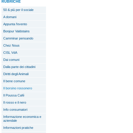
RUBRICHE
50 & più per il sociale
A domani
Appunta l'evento
Bonjour Valdotains
Camminar pensando
Chez Nous
CISL VdA
Dai comuni
Dalla parte dei cittadini
Diritti degli Animali
Il bene comune
Il borsino rossonero
Il Poussa Café
Il rosso e il nero
Info consumatori
Informazione economica e
aziendale
Informazioni pratiche