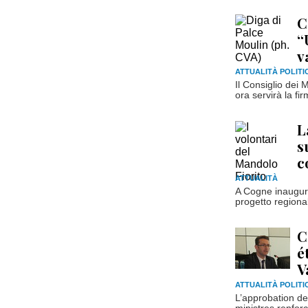
C
“
v
ATTUALITÀ POLITI
Il Consiglio dei 
ora servirà la fi
L
s
c
ATTUALITÀ
A Cogne inaugura
progetto regional
C
é
V
ATTUALITÀ POLITI
L’approbation de