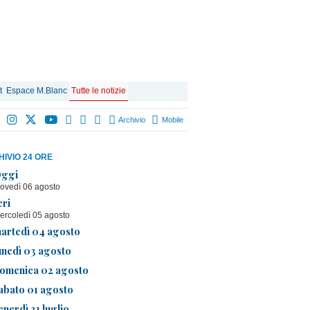
t
Espace M.Blanc
Tutte le notizie
Archivio
Mobile
IVIO 24 ORE
ggi
iovedì 06 agosto
eri
ercoledì 05 agosto
artedì 04 agosto
unedì 03 agosto
omenica 02 agosto
abato 01 agosto
enerdì 31 luglio