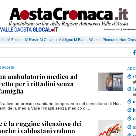
dis
M.Emilius
M.Rose
M.Cervino
Valdigne M.Blanc
Walser
Piemonte NordOves
6 agosto
ARCH
 un ambulatorio medico ad
O
etto per i cittadini senza
g
I
famiglia
m
m
à attivo un presidio sanitario temporaneo nel consultorio di Nus,
enti della media Valle rimasti senza medico di...
l
d
e è la ruggine silenziosa dei
s
anche i valdostani vedono
v