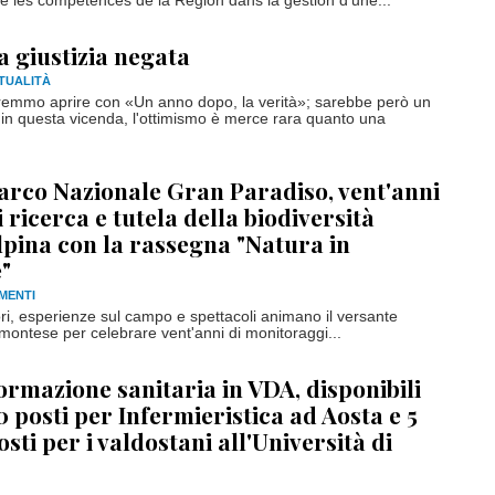
ce les compétences de la Région dans la gestion d’une...
a giustizia negata
TUALITÀ
remmo aprire con «Un anno dopo, la verità»; sarebbe però un
e, in questa vicenda, l'ottimismo è merce rara quanto una
arco Nazionale Gran Paradiso, vent'anni
i ricerca e tutela della biodiversità
lpina con la rassegna "Natura in
"
MENTI
ori, esperienze sul campo e spettacoli animano il versante
montese per celebrare vent'anni di monitoraggi...
ormazione sanitaria in VDA, disponibili
0 posti per Infermieristica ad Aosta e 5
osti per i valdostani all'Università di