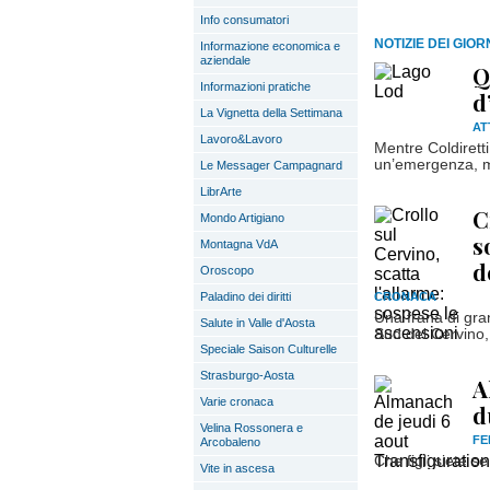
Info consumatori
NOTIZIE DEI GIO
Informazione economica e
aziendale
Q
Informazioni pratiche
d
La Vignetta della Settimana
AT
Lavoro&Lavoro
Mentre Coldiretti
un’emergenza, ma
Le Messager Campagnard
LibrArte
C
Mondo Artigiano
s
Montagna VdA
d
Oroscopo
Paladino dei diritti
CRONACA
Una frana di gran
Salute in Valle d'Aosta
Sud del Cervino,
Speciale Saison Culturelle
Strasburgo-Aosta
A
Varie cronaca
d
Velina Rossonera e
FE
Arcobaleno
Che figli siete s
Vite in ascesa