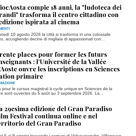
iocAosta compie 18 anni, la "ludoteca dei
randi" trasforma il centro cittadino con
'edizione ispirata al cinema
MENTI
unedì 10 agosto 2026 la città si trasforma in una colossale
to, accogliendo decine di migliaia di appassionati con...
rente places pour former les futurs
nseignants : l’Université de la Vallée
’Aoste ouvre les inscriptions en Sciences
ation primaire
RMAZIONE
 pour le cursus magistral à cycle unique en Sciences de la
re sont ouvertes du 5 août au 3 septembre 2026. La...
a 29esima edizione del Gran Paradiso
ilm Festival continua online e nel
erritorio del Gran Paradiso
 6 al 9 agosto toccando i comuni di Valsavarenche, Villeneuve,