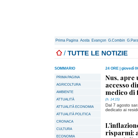
Prima Pagina
Aosta
Evançon
G.Combin
G.Para
/
TUTTE LE NOTIZIE
SOMMARIO
24 ORE
|
giovedì 0
Nus, apre
PRIMA PAGINA
accesso dir
AGRICOLTURA
medico di 
AMBIENTE
ATTUALITÀ
(h. 14:15)
Dal 7 agosto sar
ATTUALITÀ ECONOMIA
dedicato ai resid
ATTUALITÀ POLITICA
CRONACA
L’inflazion
CULTURA
risparmi: 
ECONOMIA