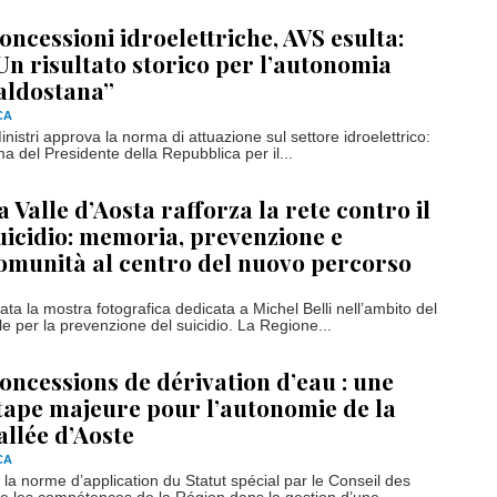
oncessioni idroelettriche, AVS esulta:
Un risultato storico per l’autonomia
aldostana”
CA
Ministri approva la norma di attuazione sul settore idroelettrico:
rma del Presidente della Repubblica per il...
a Valle d’Aosta rafforza la rete contro il
uicidio: memoria, prevenzione e
omunità al centro del nuovo percorso
ta la mostra fotografica dedicata a Michel Belli nell’ambito del
e per la prevenzione del suicidio. La Regione...
oncessions de dérivation d’eau : une
tape majeure pour l’autonomie de la
allée d’Aoste
CA
 la norme d’application du Statut spécial par le Conseil des