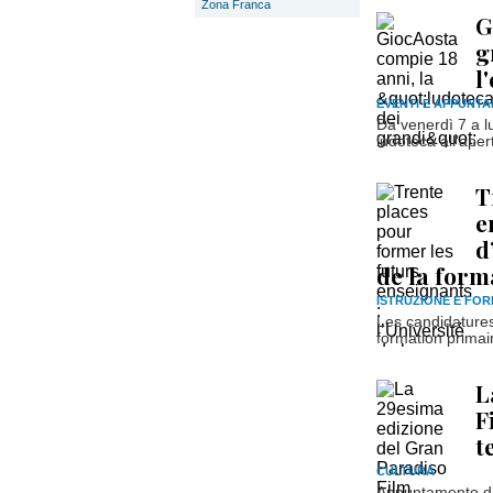
Zona Franca
G
g
l
EVENTI E APPUNTA
Da venerdì 7 a l
ludoteca all'aper
T
e
d
de la form
ISTRUZIONE E FO
Les candidatures
formation primai
L
F
t
CULTURA
Appuntamento dal