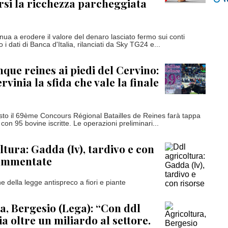
arsi la ricchezza parcheggiata
inua a erodere il valore del denaro lasciato fermo sui conti
 i dati di Banca d'Italia, rilanciati da Sky TG24 e...
que reines ai piedi del Cervino:
rvinia la sfida che vale la finale
to il 69ème Concours Régional Batailles de Reines farà tappa
 con 95 bovine iscritte. Le operazioni preliminari...
ltura: Gadda (Iv), tardivo e con
rammentate
ne della legge antispreco a fiori e piante
a, Bergesio (Lega): “Con ddl
ia oltre un miliardo al settore.