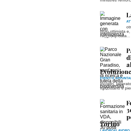
ministres renfor
L
AT
ot
titolo ottimista 
raccomandata...
P
d
a
Evoluzione
EVENTI E APPUNTA
Incontri, laborat
valdostano e pie
F
3
p
Torino
LAVORO&LAVORO