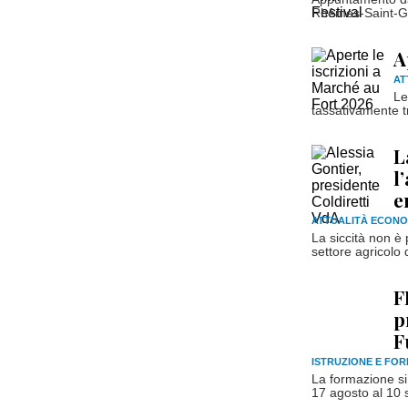
Rhêmes-Saint-Ge
A
AT
Le
tassativamente tra
L
l
e
ATTUALITÀ ECONO
La siccità non è
settore agricolo d
F
p
F
ISTRUZIONE E FO
La formazione si 
17 agosto al 10 s