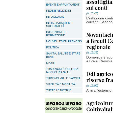
assottigli
EVENTI E APPUNTAMENTI
sui conti
FEDE E RELIGIONI
(h. 13:48)
INFOGLOCAL
L'inflazione cont
correnti. Secondo
INTEGRAZIONE E
SOLIDARIETÀ
ISTRUZIONE E
Novantacin
FORMAZIONE
a Breuil Ce
NOUVELLES EN FRANCAIS
regionale
POLITICA
(h. 13:23)
SANITÀ, SALUTE E STARE
BENE
Domenica 9 agos
a Breuil Cervinia
SPORT
TRADIZIONI E CULTURA
Ddl agrico
MONDO RURALE
risorse f
TURISMO VALLE D'AOSTA
VIABILITÀ E MOBILITÀ
(h. 13:00)
Arriva l'estensio
TUTTE LE NOTIZIE
Agricoltur
Coltivaital