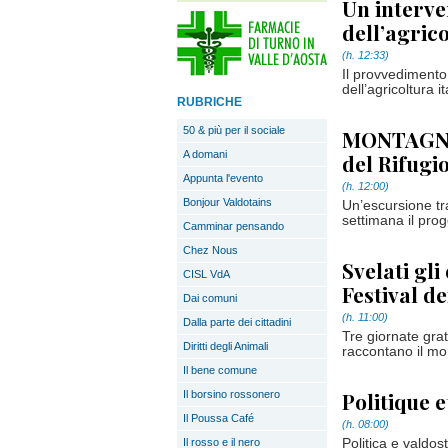
Un interve
dell’agrico
(h. 12:33)
Il provvedimento 
dell’agricoltura i
RUBRICHE
50 & più per il sociale
MONTAGNA 
A domani
del Rifugi
Appunta l'evento
(h. 12:00)
Bonjour Valdotains
Un’escursione tr
settimana il pro
Camminar pensando
Chez Nous
Svelati gli
CISL VdA
Festival de
Dai comuni
(h. 11:00)
Dalla parte dei cittadini
Tre giornate grat
Diritti degli Animali
raccontano il mo
Il bene comune
Politique e
Il borsino rossonero
Il Poussa Café
(h. 08:00)
Il rosso e il nero
Politica e valdos