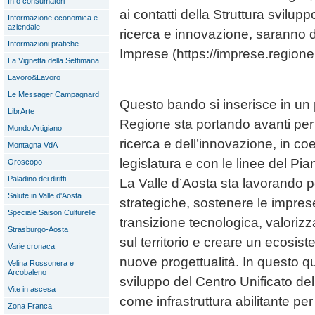
Info consumatori
ai contatti della Struttura svilupp
Informazione economica e
aziendale
ricerca e innovazione, saranno di
Informazioni pratiche
Imprese (https://imprese.regione
La Vignetta della Settimana
Lavoro&Lavoro
Le Messager Campagnard
Questo bando si inserisce in un
LibrArte
Regione sta portando avanti per r
Mondo Artigiano
ricerca e dell’innovazione, in coe
Montagna VdA
legislatura e con le linee del Pia
Oroscopo
Paladino dei diritti
La Valle d’Aosta sta lavorando pe
Salute in Valle d'Aosta
strategiche, sostenere le impres
Speciale Saison Culturelle
transizione tecnologica, valoriz
Strasburgo-Aosta
sul territorio e creare un ecosis
Varie cronaca
nuove progettualità. In questo q
Velina Rossonera e
Arcobaleno
sviluppo del Centro Unificato de
Vite in ascesa
come infrastruttura abilitante per
Zona Franca