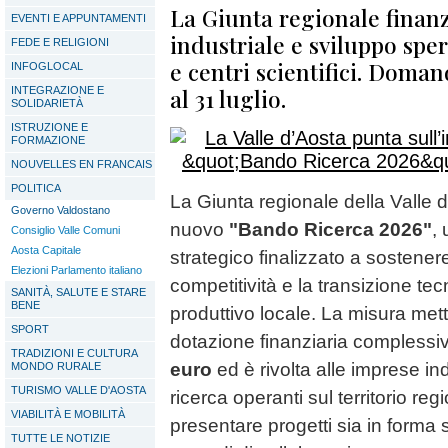
La Giunta regionale finanz
EVENTI E APPUNTAMENTI
industriale e sviluppo spe
FEDE E RELIGIONI
e centri scientifici. Doma
INFOGLOCAL
al 31 luglio.
INTEGRAZIONE E
SOLIDARIETÀ
ISTRUZIONE E
FORMAZIONE
NOUVELLES EN FRANCAIS
POLITICA
La Giunta regionale della Valle 
Governo Valdostano
nuovo
"Bando Ricerca 2026"
, 
Consiglio Valle Comuni
Aosta Capitale
strategico finalizzato a sostenere
Elezioni Parlamento italiano
competitività e la transizione te
SANITÀ, SALUTE E STARE
BENE
produttivo locale. La misura met
SPORT
dotazione finanziaria complessi
TRADIZIONI E CULTURA
euro
ed è rivolta alle imprese ind
MONDO RURALE
TURISMO VALLE D'AOSTA
ricerca operanti sul territorio re
VIABILITÀ E MOBILITÀ
presentare progetti sia in forma 
TUTTE LE NOTIZIE