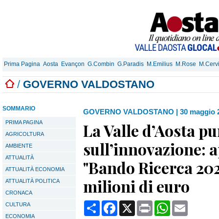
Prima Pagina
Aosta
Evançon
G.Combin
G.Paradis
M.Emilius
M.Rose
M.Cerv
/
GOVERNO VALDOSTANO
SOMMARIO
GOVERNO VALDOSTANO
|
30 maggio 
PRIMA PAGINA
La Valle d’Aosta p
AGRICOLTURA
sull’innovazione: a
AMBIENTE
ATTUALITÀ
"Bando Ricerca 202
ATTUALITÀ ECONOMIA
milioni di euro
ATTUALITÀ POLITICA
CRONACA
Condividi
Facebook
X
Print
WhatsApp
Email
CULTURA
ECONOMIA