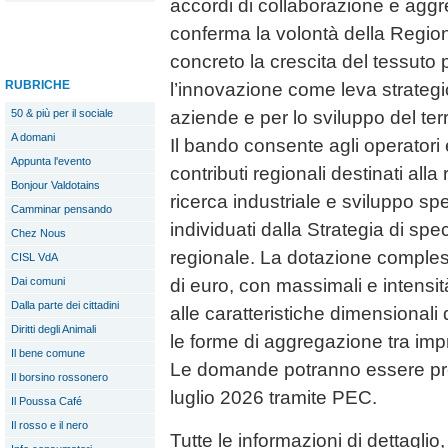
accordi di collaborazione e aggr
conferma la volontà della Regio
concreto la crescita del tessuto 
RUBRICHE
l’innovazione come leva strategic
50 & più per il sociale
aziende e per lo sviluppo del terr
A domani
Il bando consente agli operatori
Appunta l'evento
contributi regionali destinati alla
Bonjour Valdotains
ricerca industriale e sviluppo sp
Camminar pensando
individuati dalla Strategia di spe
Chez Nous
regionale. La dotazione comples
CISL VdA
Dai comuni
di euro, con massimali e intensit
Dalla parte dei cittadini
alle caratteristiche dimensional
Diritti degli Animali
le forme di aggregazione tra impr
Il bene comune
Le domande potranno essere pre
Il borsino rossonero
luglio 2026 tramite PEC.
Il Poussa Café
Il rosso e il nero
Tutte le informazioni di dettaglio