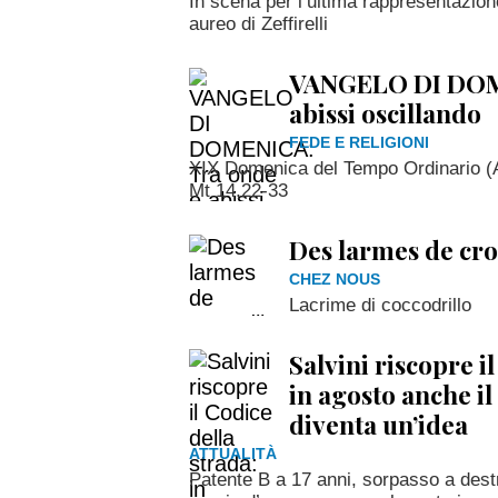
In scena per l’ultima rappresentazione
aureo di Zeffirelli
VANGELO DI DOM
abissi oscillando
FEDE E RELIGIONI
XIX Domenica del Tempo Ordinario (A
Mt 14,22-33
Des larmes de cro
CHEZ NOUS
Lacrime di coccodrillo
Salvini riscopre i
in agosto anche il
diventa un’idea
ATTUALITÀ
Patente B a 17 anni, sorpasso a destr