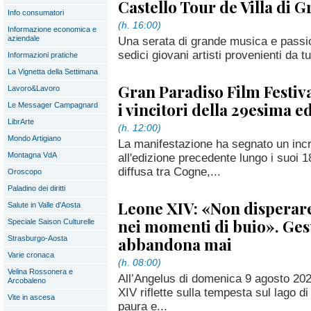
Castello Tour de Villa di 
Info consumatori
(h. 16:00)
Informazione economica e
aziendale
Una serata di grande musica e passion
sedici giovani artisti provenienti da t
Informazioni pratiche
La Vignetta della Settimana
Gran Paradiso Film Festiva
Lavoro&Lavoro
i vincitori della 29esima e
Le Messager Campagnard
LibrArte
(h. 12:00)
Mondo Artigiano
La manifestazione ha segnato un inc
Montagna VdA
all'edizione precedente lungo i suoi 
diffusa tra Cogne,...
Oroscopo
Paladino dei diritti
Leone XIV: «Non disperar
Salute in Valle d'Aosta
nei momenti di buio». Ge
Speciale Saison Culturelle
abbandona mai
Strasburgo-Aosta
Varie cronaca
(h. 08:00)
Velina Rossonera e
All’Angelus di domenica 9 agosto 202
Arcobaleno
XIV riflette sulla tempesta sul lago di
Vite in ascesa
paura e...