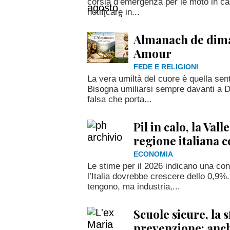
corsia d’emergenza per le moto in cas
notificare in...
Almanach de dima
Amour
FEDE E RELIGIONI
La vera umiltà del cuore è quella sen
Bisogna umiliarsi sempre davanti a D
falsa che porta...
Pil in calo, la Vall
regione italiana 
ECONOMIA
Le stime per il 2026 indicano una co
l’Italia dovrebbe crescere dello 0,9%
tengono, ma industria,...
Scuole sicure, la s
prevenzione: anch