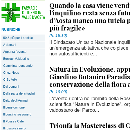
Quando la casa viene vend
l’inquilino resta senza futu
d’Aosta manca una tutela p
più fragile»
RUBRICHE
(h. 16:10)
50 & più per il sociale
Il Sindacato Unitario Nazionale Inqui
A domani
un’emergenza abitativa che colpisce 
Appunta l'evento
non autosufficienti e...
Bonjour Valdotains
Camminar pensando
Natura in Evoluzione, ap
Chez Nous
Giardino Botanico Paradisi
CISL VdA
conservazione della flora 
Dai comuni
(h. 16:09)
Dalla parte dei cittadini
L'evento rientra nell'ambito della Ra
Diritti degli Animali
scientifica “Natura in Evoluzione”, o
Il bene comune
valdostano del Parco...
Il borsino rossonero
Il Poussa Café
Trionfa la Masterclass di C
Il rosso e il nero