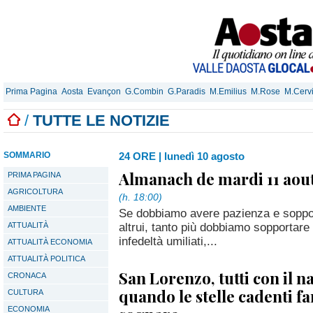
Prima Pagina
Aosta
Evançon
G.Combin
G.Paradis
M.Emilius
M.Rose
M.Cerv
/
TUTTE LE NOTIZIE
SOMMARIO
24 ORE
|
lunedì 10 agosto
Almanach de mardi 11 aout
PRIMA PAGINA
AGRICOLTURA
(h. 18:00)
AMBIENTE
Se dobbiamo avere pazienza e soppor
altrui, tanto più dobbiamo sopportare 
ATTUALITÀ
infedeltà umiliati,...
ATTUALITÀ ECONOMIA
ATTUALITÀ POLITICA
San Lorenzo, tutti con il na
CRONACA
quando le stelle cadenti f
CULTURA
ECONOMIA