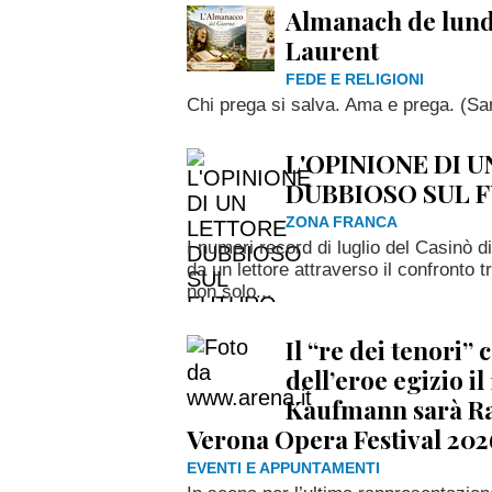
Almanach de lundi
Laurent
FEDE E RELIGIONI
Chi prega si salva. Ama e prega. (Sa
L'OPINIONE DI 
DUBBIOSO SUL 
ZONA FRANCA
I numeri record di luglio del Casinò d
da un lettore attraverso il confronto
non solo...
Il “re dei tenori”
dell’eroe egizio i
Kaufmann sarà Ra
Verona Opera Festival 202
EVENTI E APPUNTAMENTI