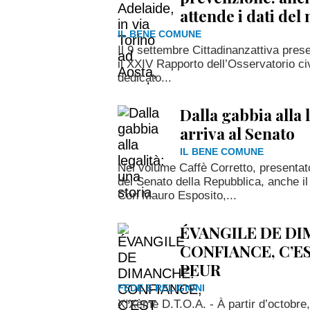
attende i dati de
IL BENE COMUNE
Il 9 settembre Cittadinanzattiva pres
il XXIV Rapporto dell’Osservatorio ci
dedicato...
Dalla gabbia alla 
arriva al Senato
IL BENE COMUNE
Nel volume Caffè Corretto, presenta
del Senato della Repubblica, anche i
Con Mauro Esposito,...
ÉVANGILE DE DI
CONFIANCE, C’ES
PEUR
FEDE E RELIGIONI
XIXème D.T.O.A. - À partir d’octobre