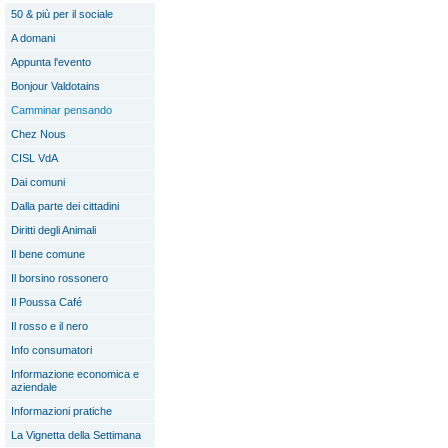
50 & più per il sociale
A domani
Appunta l'evento
Bonjour Valdotains
Camminar pensando
Chez Nous
CISL VdA
Dai comuni
Dalla parte dei cittadini
Diritti degli Animali
Il bene comune
Il borsino rossonero
Il Poussa Café
Il rosso e il nero
Info consumatori
Informazione economica e
aziendale
Informazioni pratiche
La Vignetta della Settimana