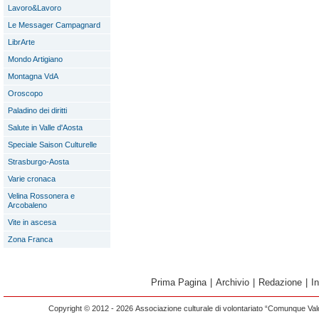
Lavoro&Lavoro
Le Messager Campagnard
LibrArte
Mondo Artigiano
Montagna VdA
Oroscopo
Paladino dei diritti
Salute in Valle d'Aosta
Speciale Saison Culturelle
Strasburgo-Aosta
Varie cronaca
Velina Rossonera e
Arcobaleno
Vite in ascesa
Zona Franca
Prima Pagina
|
Archivio
|
Redazione
|
I
Copyright © 2012 - 2026 Associazione culturale di volontariato “Comunque Vald