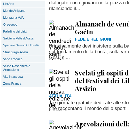
dialogato con i giovani nella piazza d
LibrArte
rilanciando il...
Mondo Artigiano
Montagna VdA
Almanach de vendr
Oroscopo
Gaétn
Paladino dei diritti
Salute in Valle d'Aosta
FEDE E RELIGIONI
Principalmente devi insistere sulla ba
Speciale Saison Culturelle
sul fondamento della bontà, sulla virt
Strasburgo-Aosta
Gesù si...
Varie cronaca
Velina Rossonera e
Arcobaleno
Svelati gli ospiti
Vite in ascesa
del Festival dei L
Zona Franca
Arsizio
ATTUALITÀ
Tre giornate gratuite dedicate alle sto
che raccontano il mondo dello sport
Agevolazioni della