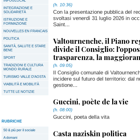
INFOGLOCAL
(h. 10:36)
INTEGRAZIONE E
Con la presentazione pubblica del rec
SOLIDARIETÀ
svoltasi venerdì 31 luglio 2026 in occ
ISTRUZIONE E
Saint...
FORMAZIONE
NOUVELLES EN FRANCAIS
Valtournenche, il Piano re
POLITICA
SANITÀ, SALUTE E STARE
divide il Consiglio: l'oppo
BENE
trasparenza, la maggioranz
SPORT
(h. 09:05)
TRADIZIONI E CULTURA
MONDO RURALE
Il Consiglio comunale di Valtournench
TURISMO VALLE D'AOSTA
incidere sul futuro del territorio: dal
gestione...
VIABILITÀ E MOBILITÀ
TUTTE LE NOTIZIE
Guccini, poète de la vie
(h. 08:00)
Guccini, poeta della vita
RUBRICHE
50 & più per il sociale
Casta naziskin politica
A domani