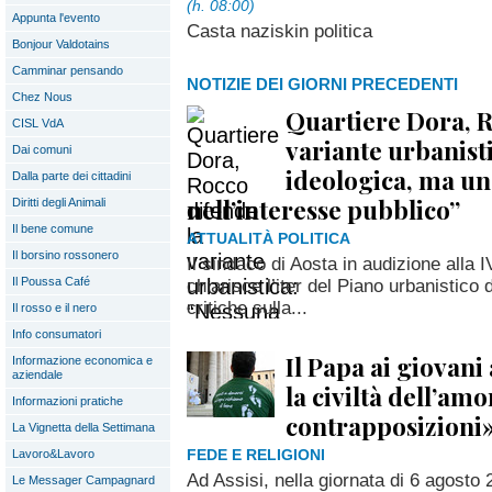
(h. 08:00)
Appunta l'evento
Casta naziskin politica
Bonjour Valdotains
Camminar pensando
NOTIZIE DEI GIORNI PRECEDENTI
Chez Nous
Quartiere Dora, R
CISL VdA
variante urbanist
Dai comuni
ideologica, ma un
Dalla parte dei cittadini
nell’interesse pubblico”
Diritti degli Animali
Il bene comune
ATTUALITÀ POLITICA
Il borsino rossonero
Il sindaco di Aosta in audizione alla
Il Poussa Café
chiarisce l’iter del Piano urbanistico 
critiche sulla...
Il rosso e il nero
Info consumatori
Il Papa ai giovani
Informazione economica e
aziendale
la civiltà dell’am
Informazioni pratiche
contrapposizioni
La Vignetta della Settimana
FEDE E RELIGIONI
Lavoro&Lavoro
Ad Assisi, nella giornata di 6 agost
Le Messager Campagnard