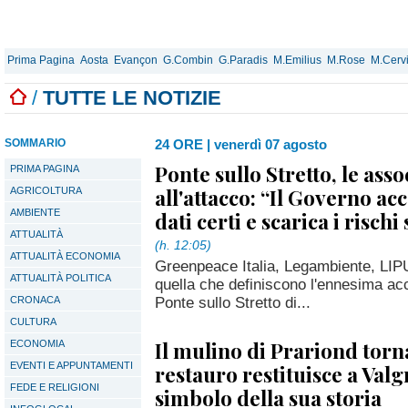
Prima Pagina
Aosta
Evançon
G.Combin
G.Paradis
M.Emilius
M.Rose
M.Cerv
/
TUTTE LE NOTIZIE
SOMMARIO
24 ORE
|
venerdì 07 agosto
Ponte sullo Stretto, le asso
PRIMA PAGINA
all'attacco: “Il Governo ac
AGRICOLTURA
AMBIENTE
dati certi e scarica i rischi
ATTUALITÀ
(h. 12:05)
ATTUALITÀ ECONOMIA
Greenpeace Italia, Legambiente, LIP
ATTUALITÀ POLITICA
quella che definiscono l'ennesima ac
Ponte sullo Stretto di...
CRONACA
CULTURA
Il mulino di Prariond torna
ECONOMIA
EVENTI E APPUNTAMENTI
restauro restituisce a Val
FEDE E RELIGIONI
simbolo della sua storia