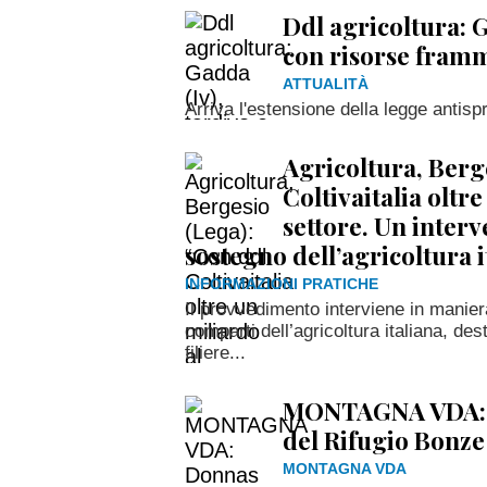
Ddl agricoltura: G
con risorse fram
ATTUALITÀ
Arriva l'estensione della legge antispr
Agricoltura, Berg
Coltivaitalia oltr
settore. Un inter
sostegno dell’agricoltura i
INFORMAZIONI PRATICHE
Il provvedimento interviene in manier
comparti dell’agricoltura italiana, des
filiere...
MONTAGNA VDA: D
del Rifugio Bonze
MONTAGNA VDA