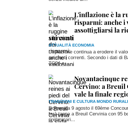
L’inflazione è la 
risparmi: anche i
assottigliarsi la 
sui conti
ATTUALITÀ ECONOMIA
L'inflazione continua a erodere il val
sui conti correnti. Secondo i dati di B
TG24 e...
Novantacinque rei
Cervino: a Breuil 
vale la finale reg
TRADIZIONI E CULTURA MONDO RURAL
Domenica 9 agosto il 69ème Concours
farà tappa a Breuil Cervinia con 95 bo
preliminari...