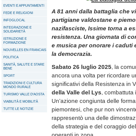
EVENTI E APPUNTAMENTI
A 81 anni dalla battaglia che v
FEDE E RELIGIONI
partigiane valdostane e piemo
INFOGLOCAL
nazifasciste, Issime torna a e
INTEGRAZIONE E
SOLIDARIETÀ
resistenza. Una giornata di 
ISTRUZIONE E
FORMAZIONE
e musica per onorare i caduti 
NOUVELLES EN FRANCAIS
la democrazia.
POLITICA
SANITÀ, SALUTE E STARE
Sabato 26 luglio 2025
, la comu
BENE
ancora una volta per ricordare u
SPORT
significativi della Resistenza in 
TRADIZIONI E CULTURA
MONDO RURALE
della Valle del Lys
, combattuta 
TURISMO VALLE D'AOSTA
Un’azione congiunta delle formaz
VIABILITÀ E MOBILITÀ
piemontesi, che pur non vincente
TUTTE LE NOTIZIE
rappresentò una delle dimostrazio
della strategia e del coraggio del
operanti in zona.