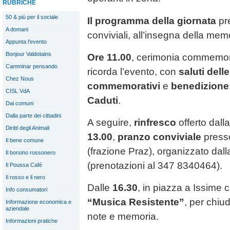
RUBRICHE
50 & più per il sociale
Il programma della giornata
pre
A domani
conviviali, all’insegna della mem
Appunta l'evento
Bonjour Valdotains
Ore 11.00
, cerimonia commemora
Camminar pensando
ricorda l’evento, con
saluti delle
Chez Nous
commemorativi
e
benedizione
CISL VdA
Caduti
.
Dai comuni
Dalla parte dei cittadini
A seguire,
rinfresco
offerto dall
Diritti degli Animali
13.00
,
pranzo conviviale
presso
Il bene comune
(frazione Praz), organizzato da
Il borsino rossonero
(prenotazioni al 347 8340464).
Il Poussa Café
Il rosso e il nero
Dalle
16.30
, in piazza a Issime 
Info consumatori
“Musica Resistente”
, per chiu
Informazione economica e
aziendale
note e memoria.
Informazioni pratiche