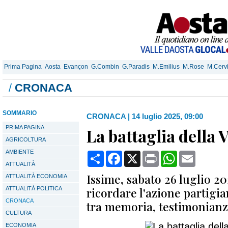
Prima Pagina
Aosta
Evançon
G.Combin
G.Paradis
M.Emilius
M.Rose
M.Cerv
/
CRONACA
SOMMARIO
CRONACA
|
14 luglio 2025, 09:00
PRIMA PAGINA
La battaglia della V
AGRICOLTURA
AMBIENTE
Condividi
Facebook
X
Print
WhatsApp
Email
ATTUALITÀ
Issime, sabato 26 luglio 2
ATTUALITÀ ECONOMIA
ricordare l'azione partigia
ATTUALITÀ POLITICA
CRONACA
tra memoria, testimonianz
CULTURA
ECONOMIA