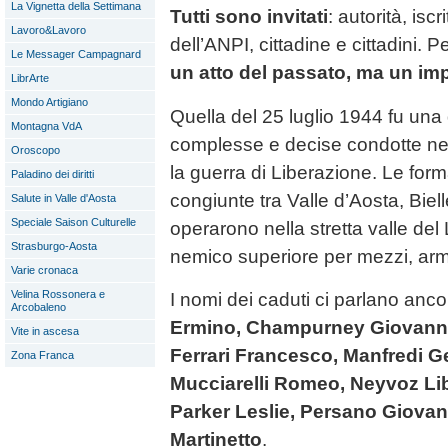
La Vignetta della Settimana
Tutti sono invitati
: autorità, iscr
Lavoro&Lavoro
dell’ANPI, cittadine e cittadini. 
Le Messager Campagnard
un atto del passato, ma un im
LibrArte
Mondo Artigiano
Quella del 25 luglio 1944 fu una 
Montagna VdA
complesse e decise condotte nel
Oroscopo
la guerra di Liberazione. Le for
Paladino dei diritti
congiunte tra Valle d’Aosta, Bi
Salute in Valle d'Aosta
Speciale Saison Culturelle
operarono nella stretta valle de
Strasburgo-Aosta
nemico superiore per mezzi, arm
Varie cronaca
Velina Rossonera e
I nomi dei caduti ci parlano anc
Arcobaleno
Ermino, Champurney Giovanni
Vite in ascesa
Ferrari Francesco, Manfredi G
Zona Franca
Mucciarelli Romeo, Neyvoz Lib
Parker Leslie, Persano Giovan
Martinetto
.