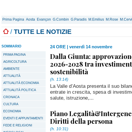
Prima Pagina
Aosta
Evançon
G.Combin
G.Paradis
M.Emilius
M.Rose
M.Cerv
/
TUTTE LE NOTIZIE
SOMMARIO
24 ORE
|
venerdì 14 novembre
Dalla Giunta: approvazione
PRIMA PAGINA
2026-2028 tra investiment
AGRICOLTURA
AMBIENTE
sostenibilità
ATTUALITÀ
(h. 13:14)
ATTUALITÀ ECONOMIA
La Valle d’Aosta presenta il suo bila
ATTUALITÀ POLITICA
entrate in crescita, spesa di investim
salute, istruzione,...
CRONACA
CULTURA
Piano Legalità&Intergener
ECONOMIA
EVENTI E APPUNTAMENTI
Diritti della persona
FEDE E RELIGIONI
(h. 10:31)