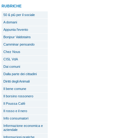
RUBRICHE
50 & più per il sociale
A domani
Appunta l'evento
Bonjour Valdotains
Camminar pensando
Chez Nous
CISL VdA
Dai comuni
Dalla parte dei cittadini
Diritti degli Animali
Il bene comune
Il borsino rossonero
Il Poussa Café
Il rosso e il nero
Info consumatori
Informazione economica e
aziendale
Informazioni pratiche