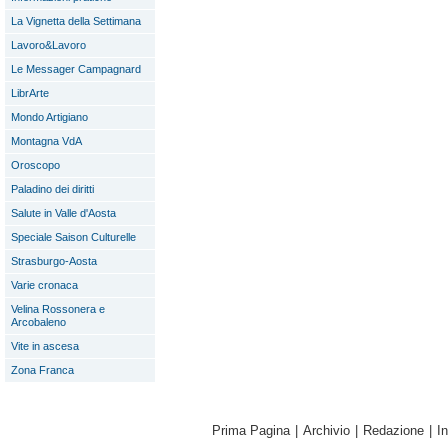
La Vignetta della Settimana
Lavoro&Lavoro
Le Messager Campagnard
LibrArte
Mondo Artigiano
Montagna VdA
Oroscopo
Paladino dei diritti
Salute in Valle d'Aosta
Speciale Saison Culturelle
Strasburgo-Aosta
Varie cronaca
Velina Rossonera e
Arcobaleno
Vite in ascesa
Zona Franca
Prima Pagina
|
Archivio
|
Redazione
|
I