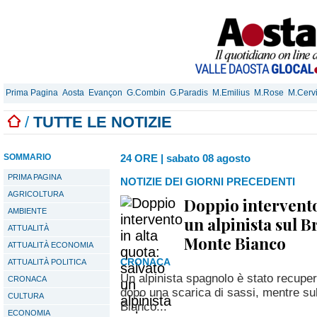
Prima Pagina
Aosta
Evançon
G.Combin
G.Paradis
M.Emilius
M.Rose
M.Cerv
/
TUTTE LE NOTIZIE
SOMMARIO
24 ORE
|
sabato 08 agosto
PRIMA PAGINA
NOTIZIE DEI GIORNI PRECEDENTI
AGRICOLTURA
Doppio intervento 
AMBIENTE
un alpinista sul B
ATTUALITÀ
Monte Bianco
ATTUALITÀ ECONOMIA
CRONACA
ATTUALITÀ POLITICA
Un alpinista spagnolo è stato recuper
CRONACA
dopo una scarica di sassi, mentre su
CULTURA
Bianco...
ECONOMIA