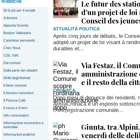
Le futur des stati
RUBRICHE
d'un projet de loi
50 & più per il sociale
Conseil des jeune
A domani
Appunta l'evento
ATTUALITÀ POLITICA
Bonjour Valdotains
Après cinq jours de débats, le Consei
Camminar pensando
adopté un projet de loi visant à rendr
durables et...
Chez Nous
CISL VdA
Via Festaz, il Com
Dai comuni
Dalla parte dei cittadini
amministrazione d
Diritti degli Animali
e il resto della ci
Il bene comune
CRONACA
Il borsino rossonero
Dopo mesi di denunce dei residenti, n
Il Poussa Café
AostaCronaca e un esposto sottoscritt
Il rosso e il nero
l'Amministrazione comunale...
Info consumatori
Informazione economica e
Giunta, tra Alpini, 
aziendale
venerdì delle deli
Informazioni pratiche