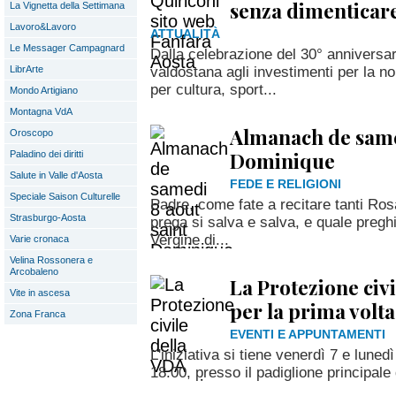
senza dimenticar
La Vignetta della Settimana
Lavoro&Lavoro
ATTUALITÀ
Le Messager Campagnard
Dalla celebrazione del 30° anniversa
valdostana agli investimenti per la n
LibrArte
per cultura, sport...
Mondo Artigiano
Montagna VdA
Almanach de same
Oroscopo
Dominique
Paladino dei diritti
Salute in Valle d'Aosta
FEDE E RELIGIONI
Speciale Saison Culturelle
Padre, come fate a recitare tanti Ro
Strasburgo-Aosta
prega si salva e salva, e quale preghi
Vergine di...
Varie cronaca
Velina Rossonera e
Arcobaleno
La Protezione civ
Vite in ascesa
per la prima volt
Zona Franca
EVENTI E APPUNTAMENTI
L'iniziativa si tiene venerdì 7 e luned
18.00, presso il padiglione principal