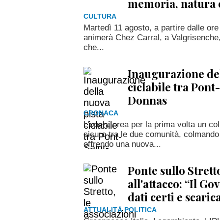
memoria, natura 
CULTURA
Martedì 11 agosto, a partire dalle or
animerà Chez Carral, a Valgrisenche, 
che...
Inaugurazione del
ciclabile tra Pont
Donnas
CRONACA
L'opera crea per la prima volta un co
sicuro tra le due comunità, colmand
offrendo una nuova...
Ponte sullo Stretto
all'attacco: “Il G
dati certi e scaric
ATTUALITÀ POLITICA