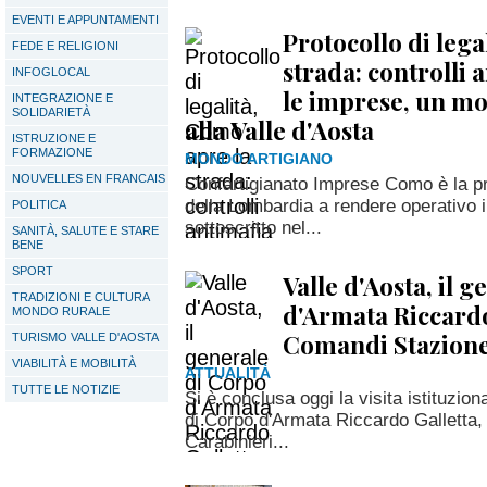
EVENTI E APPUNTAMENTI
Protocollo di lega
FEDE E RELIGIONI
strada: controlli 
INFOGLOCAL
le imprese, un mo
INTEGRAZIONE E
SOLIDARIETÀ
alla Valle d'Aosta
ISTRUZIONE E
FORMAZIONE
MONDO ARTIGIANO
NOUVELLES EN FRANCAIS
Confartigianato Imprese Como è la pr
della Lombardia a rendere operativo il
POLITICA
sottoscritto nel...
SANITÀ, SALUTE E STARE
BENE
SPORT
Valle d'Aosta, il 
TRADIZIONI E CULTURA
d'Armata Riccardo 
MONDO RURALE
Comandi Stazione
TURISMO VALLE D'AOSTA
VIABILITÀ E MOBILITÀ
ATTUALITÀ
TUTTE LE NOTIZIE
Si è conclusa oggi la visita istituzion
di Corpo d'Armata Riccardo Galletta,
Carabinieri...