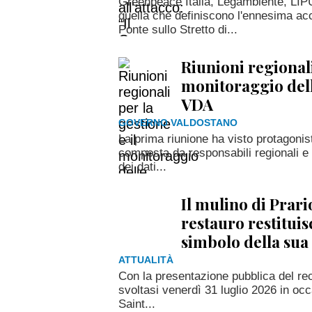
Greenpeace Italia, Legambiente, LIP
quella che definiscono l'ennesima ac
Ponte sullo Stretto di...
Riunioni regionali
monitoraggio delle
VDA
GOVERNO VALDOSTANO
La prima riunione ha visto protagonist
composta da responsabili regionali e a
dei dati...
Il mulino di Prari
restauro restitui
simbolo della sua 
ATTUALITÀ
Con la presentazione pubblica del rec
svoltasi venerdì 31 luglio 2026 in occ
Saint...