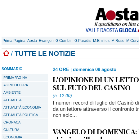
Prima Pagina
Aosta
Evançon
G.Combin
G.Paradis
M.Emilius
M.Rose
M.Cerv
/
TUTTE LE NOTIZIE
SOMMARIO
24 ORE
|
domenica 09 agosto
L'OPINIONE DI UN LETT
PRIMA PAGINA
SUL FUTO DEL CASINO
AGRICOLTURA
AMBIENTE
(h. 12:00)
ATTUALITÀ
I numeri record di luglio del Casinò d
ATTUALITÀ ECONOMIA
da un lettore attraverso il confronto
non solo...
ATTUALITÀ POLITICA
CRONACA
VANGELO DI DOMENICA: T
CULTURA
ECONOMIA