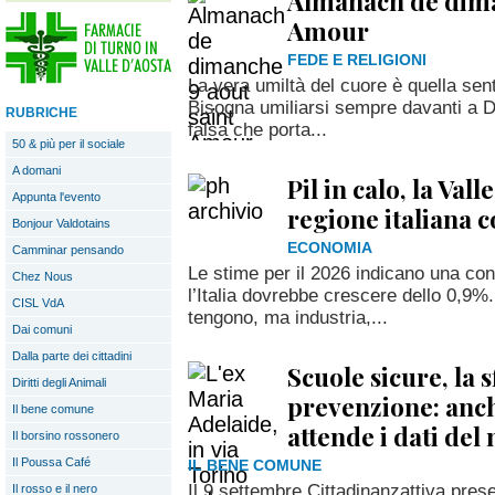
Almanach de dima
Amour
FEDE E RELIGIONI
La vera umiltà del cuore è quella sen
Bisogna umiliarsi sempre davanti a D
RUBRICHE
falsa che porta...
50 & più per il sociale
A domani
Pil in calo, la Vall
Appunta l'evento
regione italiana 
Bonjour Valdotains
ECONOMIA
Camminar pensando
Le stime per il 2026 indicano una co
Chez Nous
l’Italia dovrebbe crescere dello 0,9%
CISL VdA
tengono, ma industria,...
Dai comuni
Dalla parte dei cittadini
Scuole sicure, la s
Diritti degli Animali
prevenzione: anch
Il bene comune
attende i dati de
Il borsino rossonero
Il Poussa Café
IL BENE COMUNE
Il 9 settembre Cittadinanzattiva pres
Il rosso e il nero