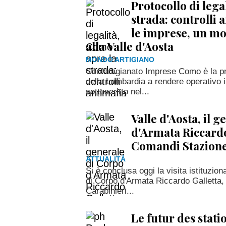
Protocollo di lega
strada: controlli 
le imprese, un mo
alla Valle d'Aosta
MONDO ARTIGIANO
Confartigianato Imprese Como è la pr
della Lombardia a rendere operativo il
sottoscritto nel...
Valle d'Aosta, il 
d'Armata Riccardo 
Comandi Stazione
ATTUALITÀ
Si è conclusa oggi la visita istituzion
di Corpo d'Armata Riccardo Galletta,
Carabinieri...
Le futur des stati