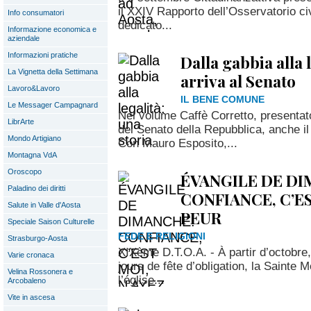
il XXIV Rapporto dell’Osservatorio ci
Info consumatori
dedicato...
Informazione economica e
aziendale
Informazioni pratiche
Dalla gabbia alla 
La Vignetta della Settimana
arriva al Senato
Lavoro&Lavoro
IL BENE COMUNE
Le Messager Campagnard
Nel volume Caffè Corretto, presenta
LibrArte
del Senato della Repubblica, anche i
Mondo Artigiano
Con Mauro Esposito,...
Montagna VdA
Oroscopo
ÉVANGILE DE DI
Paladino dei diritti
CONFIANCE, C’ES
Salute in Valle d'Aosta
PEUR
Speciale Saison Culturelle
FEDE E RELIGIONI
Strasburgo-Aosta
XIXème D.T.O.A. - À partir d’octobre
Varie cronaca
jours de fête d’obligation, la Sainte
Velina Rossonera e
l’église...
Arcobaleno
Vite in ascesa