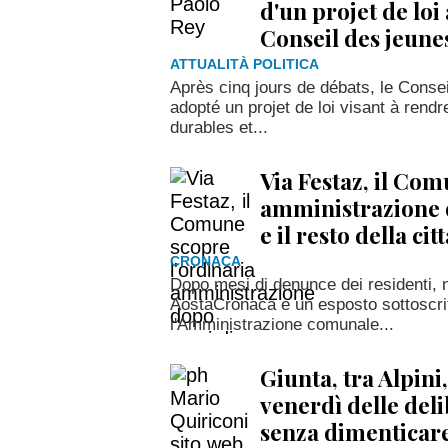
d'un projet de loi
Conseil des jeune
ATTUALITÀ POLITICA
Après cinq jours de débats, le Consei
adopté un projet de loi visant à rendr
durables et...
Via Festaz, il Com
amministrazione d
e il resto della ci
CRONACA
Dopo mesi di denunce dei residenti, n
AostaCronaca e un esposto sottoscritt
l'Amministrazione comunale...
Giunta, tra Alpini, 
venerdì delle deli
senza dimenticar