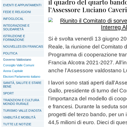
il quadro del quarto band
EVENTI E APPUNTAMENTI
l’Assessore Luciano Caveri
FEDE E RELIGIONI
INFOGLOCAL
INTEGRAZIONE E
SOLIDARIETÀ
ISTRUZIONE E
Si è svolta venerdì 13 giugno 2
FORMAZIONE
Reale, la riunione del Comitato d
NOUVELLES EN FRANCAIS
POLITICA
Programma di cooperazione transf
Governo Valdostano
Francia Alcotra 2021-2027. All’i
Consiglio Valle Comuni
anche l’Assessore valdostano L
Aosta Capitale
Elezioni Parlamento italiano
I lavori sono stati aperti dall’
SANITÀ, SALUTE E STARE
BENE
Gallo, presidente di turno del Co
SPORT
l’importanza del modello di coopera
TRADIZIONI E CULTURA
MONDO RURALE
e francesi. Durante la seduta so
TURISMO VALLE D'AOSTA
progetti del terzo bando, per un
VIABILITÀ E MOBILITÀ
44,5 milioni di euro. Dieci di que
TUTTE LE NOTIZIE