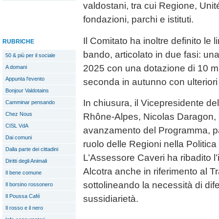
valdostani, tra cui Regione, Un
fondazioni, parchi e istituti.
Il Comitato ha inoltre definito le 
RUBRICHE
bando, articolato in due fasi: una
50 & più per il sociale
2025 con una dotazione di 10 mil
A domani
Appunta l'evento
seconda in autunno con ulteriori 
Bonjour Valdotains
In chiusura, il Vicepresidente d
Camminar pensando
Chez Nous
Rhône-Alpes, Nicolas Daragon, h
CISL VdA
avanzamento del Programma, pari 
Dai comuni
ruolo delle Regioni nella Politic
Dalla parte dei cittadini
L’Assessore Caveri ha ribadito l’
Diritti degli Animali
Alcotra anche in riferimento al Tr
Il bene comune
sottolineando la necessità di dife
Il borsino rossonero
Il Poussa Café
sussidiarietà.
Il rosso e il nero