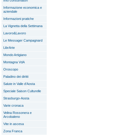
Info consumatori
Informazione economica e
aziendale
Informazioni pratiche
La Vignetta della Settimana
Lavoro&Lavoro
Le Messager Campagnard
LibrArte
Mondo Artigiano
Montagna VdA
Oroscopo
Paladino dei diritti
Salute in Valle d'Aosta
Speciale Saison Culturelle
Strasburgo-Aosta
Varie cronaca
Velina Rossonera e
Arcobaleno
Vite in ascesa
Zona Franca