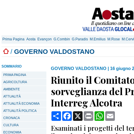
Prima Pagina
Aosta
Evançon
G.Combin
G.Paradis
M.Emilius
M.Rose
M.Cerv
/
GOVERNO VALDOSTANO
SOMMARIO
GOVERNO VALDOSTANO
|
16 giugno 2
PRIMA PAGINA
Riunito il Comitato
AGRICOLTURA
sorveglianza del
AMBIENTE
ATTUALITÀ
Interreg Alcotra
ATTUALITÀ ECONOMIA
ATTUALITÀ POLITICA
Condividi
Facebook
X
Print
WhatsApp
Email
CRONACA
CULTURA
Esaminati i progetti del t
ECONOMIA