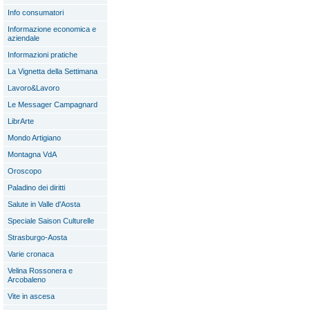
Info consumatori
Informazione economica e
aziendale
Informazioni pratiche
La Vignetta della Settimana
Lavoro&Lavoro
Le Messager Campagnard
LibrArte
Mondo Artigiano
Montagna VdA
Oroscopo
Paladino dei diritti
Salute in Valle d'Aosta
Speciale Saison Culturelle
Strasburgo-Aosta
Varie cronaca
Velina Rossonera e
Arcobaleno
Vite in ascesa