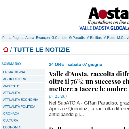
Prima Pagina
Aosta
Evançon
G.Combin
G.Paradis
M.Emilius
M.Rose
M.Cerv
/
TUTTE LE NOTIZIE
SOMMARIO
24 ORE
|
sabato 07 giugno
Valle d’Aosta, raccolta dif
PRIMA PAGINA
oltre il 76%: un successo c
AGRICOLTURA
AMBIENTE
mettere a tacere le ombre 
ATTUALITÀ
(h. 15:20)
ATTUALITÀ ECONOMIA
Nel SubATO A - GRan Paradiso, grazi
ATTUALITÀ POLITICA
Aprica e Quendoz, la raccolta differe
anticipando gli...
CRONACA
CULTURA
ECONOMIA