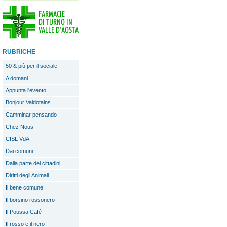
RUBRICHE
50 & più per il sociale
A domani
Appunta l'evento
Bonjour Valdotains
Camminar pensando
Chez Nous
CISL VdA
Dai comuni
Dalla parte dei cittadini
Diritti degli Animali
Il bene comune
Il borsino rossonero
Il Poussa Café
Il rosso e il nero