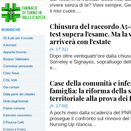
vivere senza di te? Vieni sempre, Ges
il mio cuore....
Chiusura del raccordo A5-
RUBRICHE
test supera l'esame. Ma la
50 & più per il sociale
arriverà con l'estate
A domani
(h. 17:31)
Appunta l'evento
Dopo oltre ventiquattr'ore dalla chius
Bonjour Valdotains
Sorreley e Signayes, sopralluogo dell
Camminar pensando
e...
Chez Nous
CISL VdA
Case della comunità e infe
Dai comuni
famiglia: la riforma della 
Dalla parte dei cittadini
territoriale alla prova dei f
Diritti degli Animali
(h. 17:00)
Il bene comune
A pochi mesi dalla scadenza del PNR
Il borsino rossonero
prosegue il confronto sul rinnovo del
Il Poussa Café
Nursing Up rilancia...
Il rosso e il nero