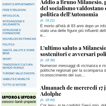
Addio a Bruno Milanesio, 
EVENTI E APPUNTAMENTI
del socialismo valdostano 
FEDE E RELIGIONI
politica dell'Autonomia
INFOGLOCAL
(h. 19:21)
INTEGRAZIONE E
SOLIDARIETÀ
È morto all'età di 83 anni dopo un inf
stato una delle figure più influenti del
ISTRUZIONE E
FORMAZIONE
e...
NOUVELLES EN FRANCAIS
POLITICA
L'ultimo saluto a Milanesio
SANITÀ, SALUTE E STARE
sostenitori e avversari poli
BENE
SPORT
(h. 18:39)
TRADIZIONI E CULTURA
Numerosi messaggi di vicinanza e ric
MONDO RURALE
politiche regionali per la scomparsa 
TURISMO VALLE D'AOSTA
riconoscimento del suo...
VIABILITÀ E MOBILITÀ
TUTTE LE NOTIZIE
Almanach de mercredi 17 j
Adolphe
(h. 18:00)
Cor Iesu, in te confido! Gesù mio, d