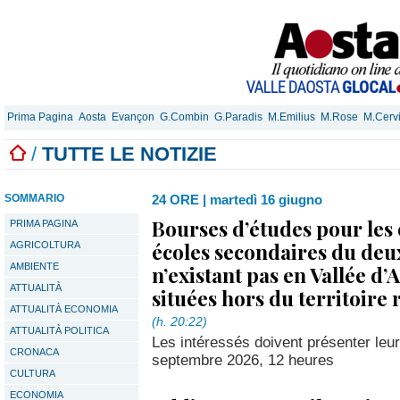
Prima Pagina
Aosta
Evançon
G.Combin
G.Paradis
M.Emilius
M.Rose
M.Cerv
/
TUTTE LE NOTIZIE
SOMMARIO
24 ORE
|
martedì 16 giugno
Bourses d’études pour les 
PRIMA PAGINA
écoles secondaires du de
AGRICOLTURA
AMBIENTE
n’existant pas en Vallée d’
ATTUALITÀ
situées hors du territoire 
ATTUALITÀ ECONOMIA
(h. 20:22)
ATTUALITÀ POLITICA
Les intéressés doivent présenter leu
CRONACA
septembre 2026, 12 heures
CULTURA
ECONOMIA