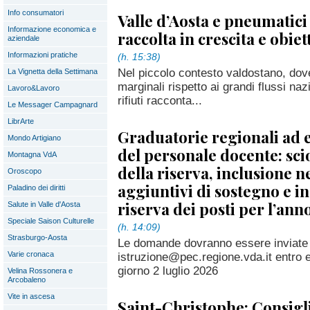
Info consumatori
Valle d’Aosta e pneumatici 
Informazione economica e
raccolta in crescita e obiet
aziendale
Informazioni pratiche
(h. 15:38)
Nel piccolo contesto valdostano, do
La Vignetta della Settimana
marginali rispetto ai grandi flussi naz
Lavoro&Lavoro
rifiuti racconta...
Le Messager Campagnard
LibrArte
Graduatorie regionali ad
Mondo Artigiano
del personale docente: sc
Montagna VdA
della riserva, inclusione n
Oroscopo
aggiuntivi di sostegno e in
Paladino dei diritti
riserva dei posti per l’ann
Salute in Valle d'Aosta
Speciale Saison Culturelle
(h. 14:09)
Strasburgo-Aosta
Le domande dovranno essere inviate t
Varie cronaca
istruzione@pec.regione.vda.it entro e
giorno 2 luglio 2026
Velina Rossonera e
Arcobaleno
Vite in ascesa
Saint-Christophe: Consig