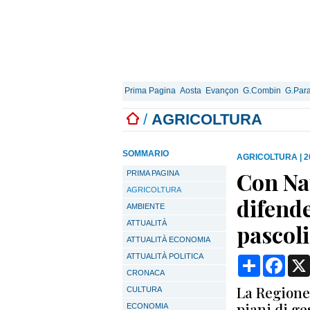
Prima Pagina
Aosta
Evançon
G.Combin
G.Para
/
AGRICOLTURA
SOMMARIO
AGRICOLTURA
|
2
Con Nat
PRIMA PAGINA
AGRICOLTURA
difend
AMBIENTE
ATTUALITÀ
pascoli
ATTUALITÀ ECONOMIA
ATTUALITÀ POLITICA
Condividi
Face
CRONACA
La Regione 
CULTURA
piani di ge
ECONOMIA