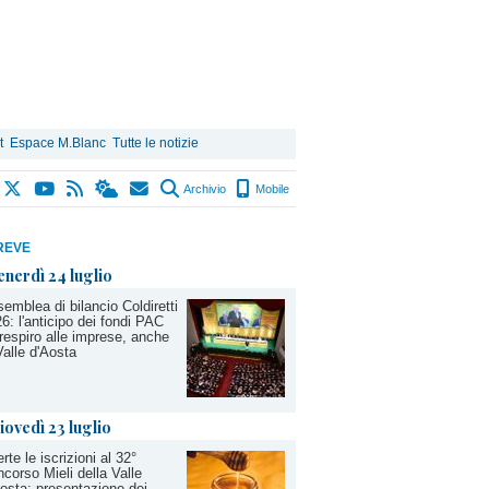
t
Espace M.Blanc
Tutte le notizie
Archivio
Mobile
REVE
enerdì 24 luglio
emblea di bilancio Coldiretti
6: l'anticipo dei fondi PAC
respiro alle imprese, anche
Valle d'Aosta
iovedì 23 luglio
rte le iscrizioni al 32°
corso Mieli della Valle
osta: presentazione dei