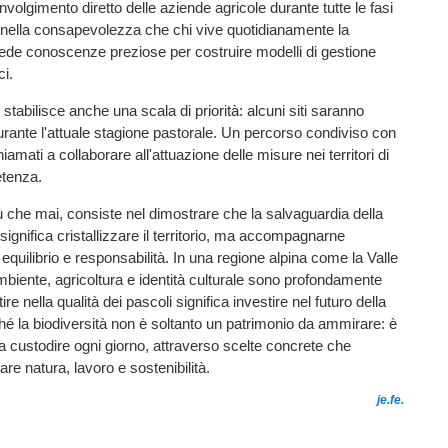
oinvolgimento diretto delle aziende agricole durante tutte le fasi
 nella consapevolezza che chi vive quotidianamente la
de conoscenze preziose per costruire modelli di gestione
ci.
stabilisce anche una scala di priorità: alcuni siti saranno
durante l'attuale stagione pastorale. Un percorso condiviso con
hiamati a collaborare all'attuazione delle misure nei territori di
etenza.
iù che mai, consiste nel dimostrare che la salvaguardia della
significa cristallizzare il territorio, ma accompagnarne
equilibrio e responsabilità. In una regione alpina come la Valle
biente, agricoltura e identità culturale sono profondamente
tire nella qualità dei pascoli significa investire nel futuro della
 la biodiversità non è soltanto un patrimonio da ammirare: è
 custodire ogni giorno, attraverso scelte concrete che
re natura, lavoro e sostenibilità.
je.fe.