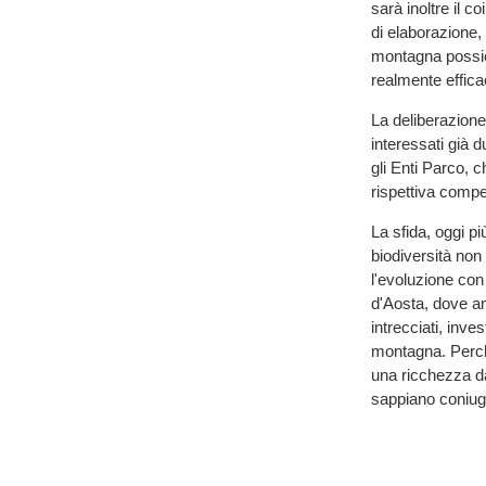
sarà inoltre il c
di elaborazione,
montagna possie
realmente effica
La deliberazione 
interessati già 
gli Enti Parco, c
rispettiva comp
La sfida, oggi p
biodiversità non 
l'evoluzione con 
d'Aosta, dove am
intrecciati, inves
montagna. Perché
una ricchezza da
sappiano coniuga