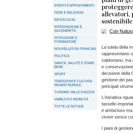
proteggere 
EVENTI E APPUNTAMENTI
allevatori
FEDE E RELIGIONI
sostenibile
INFOGLOCAL
INTEGRAZIONE E
SOLIDARIETÀ
ISTRUZIONE E
FORMAZIONE
La tutela della
NOUVELLES EN FRANCAIS
rappresentano un
POLITICA
valdostano, ma p
SANITÀ, SALUTE E STARE
e conservazione 
BENE
decisione della 
SPORT
gestione dei pasc
TRADIZIONI E CULTURA
MONDO RURALE
principali strume
TURISMO VALLE D'AOSTA
L'iniziativa rig
VIABILITÀ E MOBILITÀ
tassello importan
TUTTE LE NOTIZIE
è ambizioso ma n
vivere senza com
I piani di gesti