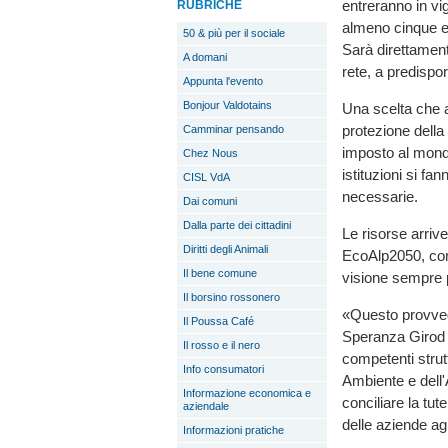
entreranno in vi
RUBRICHE
almeno cinque ett
50 & più per il sociale
Sarà direttament
A domani
rete, a predispor
Appunta l'evento
Bonjour Valdotains
Una scelta che a
protezione della
Camminar pensando
imposto al mond
Chez Nous
istituzioni si fa
CISL VdA
necessarie.
Dai comuni
Dalla parte dei cittadini
Le risorse arriv
Diritti degli Animali
EcoAlp2050, con
Il bene comune
visione sempre pi
Il borsino rossonero
«Questo provved
Il Poussa Café
Speranza Girod – 
Il rosso e il nero
competenti strut
Info consumatori
Ambiente e dell'
Informazione economica e
conciliare la tut
aziendale
delle aziende ag
Informazioni pratiche