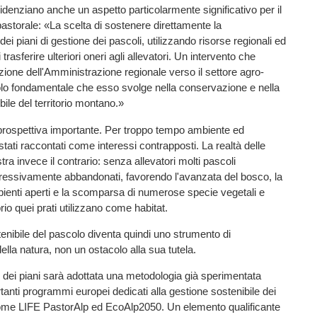
idenziano anche un aspetto particolarmente significativo per il
storale: «La scelta di sostenere direttamente la
ei piani di gestione dei pascoli, utilizzando risorse regionali ed
 trasferire ulteriori oneri agli allevatori. Un intervento che
zione dell'Amministrazione regionale verso il settore agro-
uolo fondamentale che esso svolge nella conservazione e nella
bile del territorio montano.»
prospettiva importante. Per troppo tempo ambiente ed
ati raccontati come interessi contrapposti. La realtà delle
a invece il contrario: senza allevatori molti pascoli
ressivamente abbandonati, favorendo l'avanzata del bosco, la
bienti aperti e la scomparsa di numerose specie vegetali e
rio quei prati utilizzano come habitat.
enibile del pascolo diventa quindi uno strumento di
lla natura, non un ostacolo alla sua tutela.
 dei piani sarà adottata una metodologia già sperimentata
tanti programmi europei dedicati alla gestione sostenibile dei
 come LIFE PastorAlp ed EcoAlp2050. Un elemento qualificante