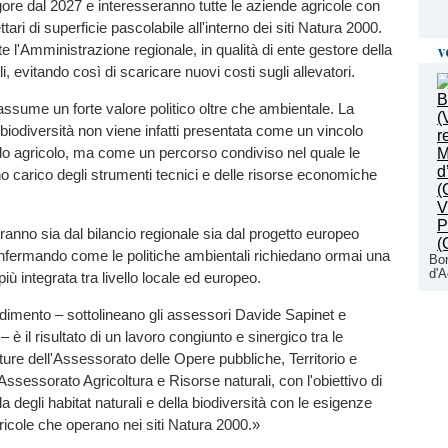
gore dal 2027 e interesseranno tutte le aziende agricole con
ari di superficie pascolabile all'interno dei siti Natura 2000.
e l'Amministrazione regionale, in qualità di ente gestore della
v
li, evitando così di scaricare nuovi costi sugli allevatori.
ssume un forte valore politico oltre che ambientale. La
 biodiversità non viene infatti presentata come un vincolo
o agricolo, ma come un percorso condiviso nel quale le
nno carico degli strumenti tecnici e delle risorse economiche
eranno sia dal bilancio regionale sia dal progetto europeo
fermando come le politiche ambientali richiedano ormai una
Bor
d'A
ù integrata tra livello locale ed europeo.
imento – sottolineano gli assessori Davide Sapinet e
è il risultato di un lavoro congiunto e sinergico tra le
ture dell'Assessorato delle Opere pubbliche, Territorio e
Assessorato Agricoltura e Risorse naturali, con l'obiettivo di
ela degli habitat naturali e della biodiversità con le esigenze
ricole che operano nei siti Natura 2000.»