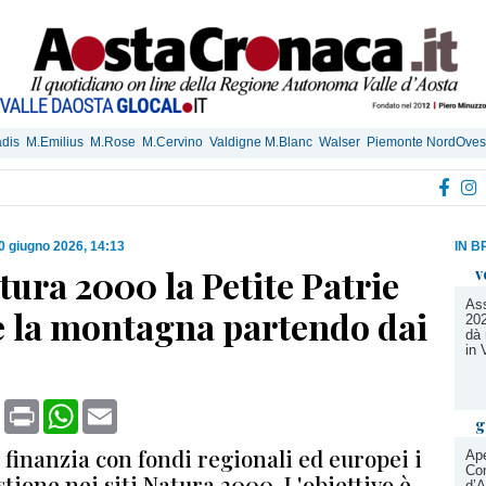
dis
M.Emilius
M.Rose
M.Cervino
Valdigne M.Blanc
Walser
Piemonte NordOves
0 giugno 2026, 14:13
IN B
ura 2000 la Petite Patrie
v
Ass
e la montagna partendo dai
202
dà 
in 
book
X
Print
WhatsApp
Email
g
finanzia con fondi regionali ed europei i
Ape
Con
stione nei siti Natura 2000. L'obiettivo è
d’A