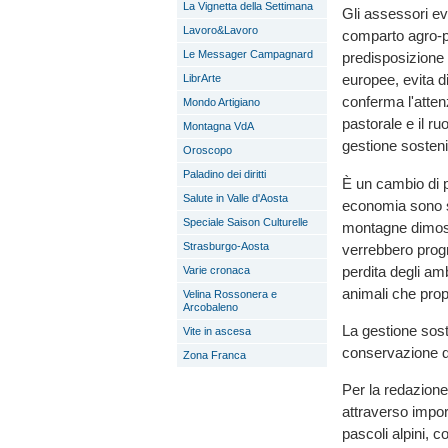
La Vignetta della Settimana
Gli assessori ev
Lavoro&Lavoro
comparto agro-pa
Le Messager Campagnard
predisposizione d
europee, evita di
LibrArte
conferma l'atten
Mondo Artigiano
pastorale e il r
Montagna VdA
gestione sosteni
Oroscopo
Paladino dei diritti
È un cambio di 
Salute in Valle d'Aosta
economia sono st
Speciale Saison Culturelle
montagne dimostr
Strasburgo-Aosta
verrebbero prog
perdita degli am
Varie cronaca
animali che prop
Velina Rossonera e
Arcobaleno
La gestione sost
Vite in ascesa
conservazione de
Zona Franca
Per la redazione
attraverso impor
pascoli alpini,