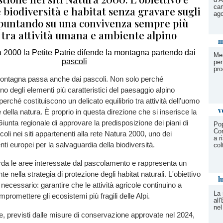
cam
biodiversità e habitat senza gravare sugli
ag
, puntando su una convivenza sempre più
 tra attività umana e ambiente alpino
m
Mer
per
pro
 montagna passa anche dai pascoli. Non solo perché
o degli elementi più caratteristici del paesaggio alpino
erché costituiscono un delicato equilibrio tra attività dell'uomo
v
della natura. È proprio in questa direzione che si inserisce la
Giunta regionale di approvare la predisposizione dei piani di
Pop
Con
oli nei siti appartenenti alla rete Natura 2000, uno dei
a r
nti europei per la salvaguardia della biodiversità.
col
uarda le aree interessate dal pascolamento e rappresenta un
te nella strategia di protezione degli habitat naturali. L'obiettivo
l
ecessario: garantire che le attività agricole continuino a
La
promettere gli ecosistemi più fragili delle Alpi.
all
ne
one, previsti dalle misure di conservazione approvate nel 2024,