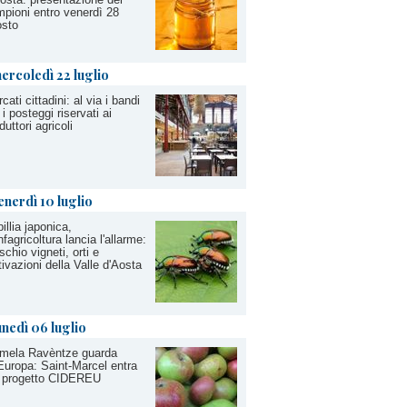
pioni entro venerdì 28
osto
ercoledì 22 luglio
cati cittadini: al via i bandi
 i posteggi riservati ai
duttori agricoli
enerdì 10 luglio
illia japonica,
fagricoltura lancia l'allarme:
ischio vigneti, orti e
tivazioni della Valle d'Aosta
unedì 06 luglio
 mela Ravèntze guarda
'Europa: Saint-Marcel entra
l progetto CIDEREU