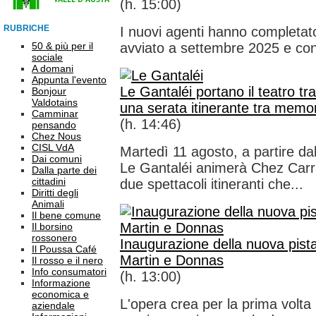
(h. 15:00)
RUBRICHE
I nuovi agenti hanno completat
50 & più per il
avviato a settembre 2025 e con
sociale
A domani
Appunta l'evento
Le Gantaléi portano il teatro tra
Bonjour
Valdotains
una serata itinerante tra memo
Camminar
(h. 14:46)
pensando
Chez Nous
CISL VdA
Martedì 11 agosto, a partire da
Dai comuni
Le Gantaléi animerà Chez Carra
Dalla parte dei
cittadini
due spettacoli itineranti che...
Diritti degli
Animali
Il bene comune
Il borsino
rossonero
Inaugurazione della nuova pista 
Il Poussa Café
Martin e Donnas
Il rosso e il nero
Info consumatori
(h. 13:00)
Informazione
economica e
L'opera crea per la prima volta
aziendale