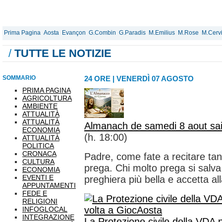
Prima Pagina
Aosta
Evançon
G.Combin
G.Paradis
M.Emilius
M.Rose
M.Cerv
/
TUTTE LE NOTIZIE
SOMMARIO
24 ORE
|
VENERDÌ 07 AGOSTO
PRIMA PAGINA
AGRICOLTURA
AMBIENTE
ATTUALITÀ
ATTUALITÀ
Almanach de samedi 8 aout sa
ECONOMIA
(h. 18:00)
ATTUALITÀ
POLITICA
CRONACA
Padre, come fate a recitare ta
CULTURA
prega. Chi molto prega si salva
ECONOMIA
EVENTI E
preghiera più bella e accetta all
APPUNTAMENTI
FEDE E
RELIGIONI
INFOGLOCAL
INTEGRAZIONE
La Protezione civile della VDA 