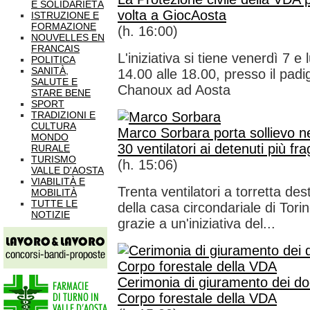
E SOLIDARIETÀ
volta a GiocAosta
ISTRUZIONE E
FORMAZIONE
(h. 16:00)
NOUVELLES EN
FRANCAIS
L'iniziativa si tiene venerdì 7 e
POLITICA
SANITÀ,
14.00 alle 18.00, presso il padig
SALUTE E
Chanoux ad Aosta
STARE BENE
SPORT
TRADIZIONI E
CULTURA
Marco Sorbara porta sollievo ne
MONDO
30 ventilatori ai detenuti più frag
RURALE
TURISMO
(h. 15:06)
VALLE D'AOSTA
VIABILITÀ E
Trenta ventilatori a torretta dest
MOBILITÀ
TUTTE LE
della casa circondariale di Tori
NOTIZIE
grazie a un'iniziativa del...
Cerimonia di giuramento dei dod
Corpo forestale della VDA