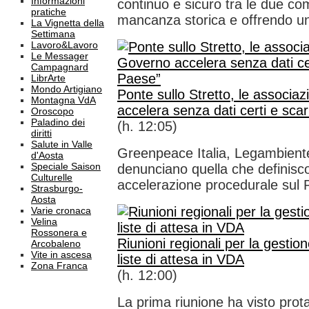
Informazioni
continuo e sicuro tra le due c
pratiche
mancanza storica e offrendo u
La Vignetta della
Settimana
Lavoro&Lavoro
Le Messager
Campagnard
LibrArte
Mondo Artigiano
Ponte sullo Stretto, le associazi
Montagna VdA
accelera senza dati certi e scar
Oroscopo
Paladino dei
(h. 12:05)
diritti
Salute in Valle
Greenpeace Italia, Legambient
d'Aosta
Speciale Saison
denunciano quella che definisc
Culturelle
accelerazione procedurale sul Po
Strasburgo-
Aosta
Varie cronaca
Velina
Rossonera e
Riunioni regionali per la gestion
Arcobaleno
Vite in ascesa
liste di attesa in VDA
Zona Franca
(h. 12:00)
La prima riunione ha visto prota