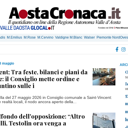
dis
M.Emilius
M.Rose
M.Cervino
Valdigne M.Blanc
Walser
Piemonte NordOves
28 maggio
ARCH
nt; Tra feste, bilanci e piani da
O
: il Consiglio mette ordine e
s
I
ntino sulle i
v
g
lla del 27 maggio 2026 in Consiglio comunale a Saint-Vincent:
 realtà locali, il nodo ancora aperto della...
m
m
ffondo dell'opposizione: “Altro
l
lli, Testolin ora venga a
d