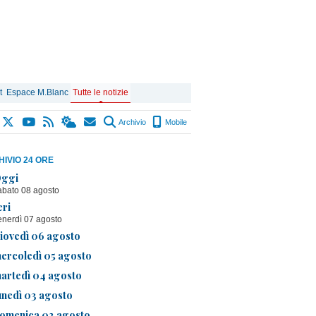
t
Espace M.Blanc
Tutte le notizie
Archivio
Mobile
IVIO 24 ORE
ggi
abato 08 agosto
eri
enerdì 07 agosto
iovedì 06 agosto
ercoledì 05 agosto
artedì 04 agosto
unedì 03 agosto
omenica 02 agosto