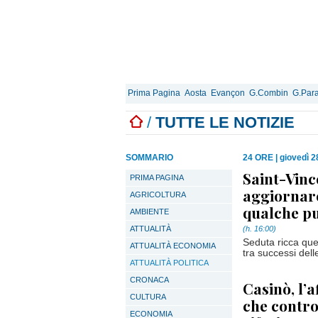
Prima Pagina
Aosta
Evançon
G.Combin
G.Para
/
TUTTE LE NOTIZIE
SOMMARIO
24 ORE
|
giovedì 
Saint-Vince
PRIMA PAGINA
aggiornare
AGRICOLTURA
qualche pu
AMBIENTE
ATTUALITÀ
(h. 16:00)
Seduta ricca que
ATTUALITÀ ECONOMIA
tra successi delle
ATTUALITÀ POLITICA
CRONACA
Casinò, l’a
CULTURA
che contro
ECONOMIA