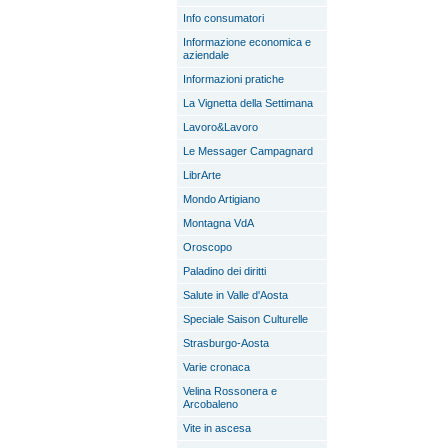
Info consumatori
Informazione economica e
aziendale
Informazioni pratiche
La Vignetta della Settimana
Lavoro&Lavoro
Le Messager Campagnard
LibrArte
Mondo Artigiano
Montagna VdA
Oroscopo
Paladino dei diritti
Salute in Valle d'Aosta
Speciale Saison Culturelle
Strasburgo-Aosta
Varie cronaca
Velina Rossonera e
Arcobaleno
Vite in ascesa