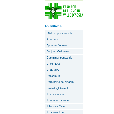
RUBRICHE
50 & più per il sociale
A domani
Appunta l'evento
Bonjour Valdotains
Camminar pensando
Chez Nous
CISL VdA
Dai comuni
Dalla parte dei cittadini
Diritti degli Animali
Il bene comune
Il borsino rossonero
Il Poussa Café
Il rosso e il nero