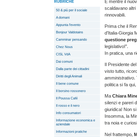
E mentre il nuo
RUBRICHE
scaldavano altri 
50 & più per il sociale
rinnovabili.
A domani
Appunta l'evento
Prima che il Re
d’Italia-Giorgia 
Bonjour Valdotains
questione preg
Camminar pensando
legislativo!”.
Chez Nous
In pratica, una r
CISL VdA
Dai comuni
Il Presidente de
Dalla parte dei cittadini
visto tutto, rico
Diritti degli Animali
amministrativo
.
Il bene comune
politica si fa qui,
Il borsino rossonero
Ma
Chiara Mine
Il Poussa Café
silenzi e pareri
Il rosso e il nero
giuridica! Non s
Info consumatori
Insomma, la Mine
Informazione economica e
tra noia e curiosi
aziendale
Informazioni pratiche
Nel frattempo,
M