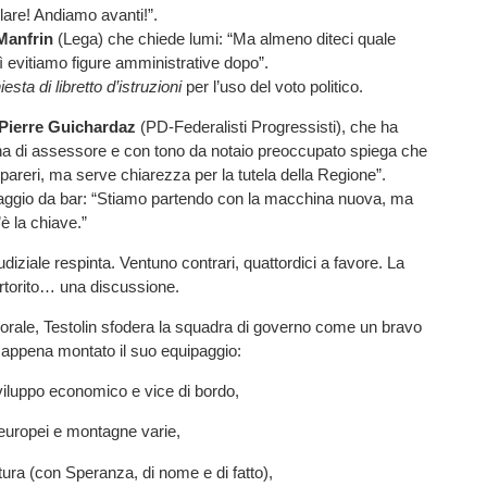
olare! Andiamo avanti!”.
Manfrin
(Lega) che chiede lumi: “Ma almeno diteci quale
ì evitiamo figure amministrative dopo”.
iesta di libretto d’istruzioni
per l’uso del voto politico.
Pierre Guichardaz
(PD-Federalisti Progressisti), che ha
ona di assessore e con tono da notaio preoccupato spiega che
 pareri, ma serve chiarezza per la tutela della Regione”.
guaggio da bar: “Stiamo partendo con la macchina nuova, ma
è la chiave.”
diziale respinta. Ventuno contrari, quattordici a favore. La
torito… una discussione.
orale, Testolin sfodera la squadra di governo come un bravo
 appena montato il suo equipaggio:
viluppo economico e vice di bordo,
i europei e montagne varie,
ltura (con Speranza, di nome e di fatto),