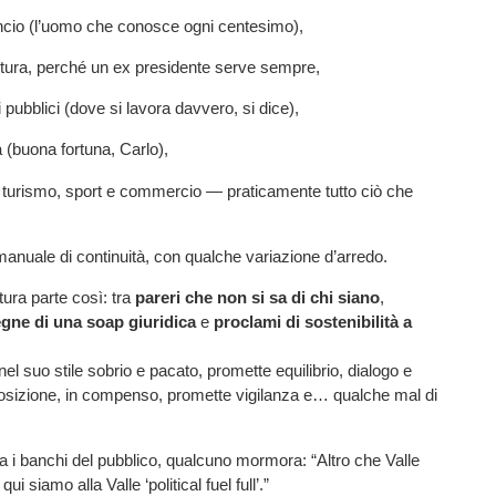
ancio (l’uomo che conosce ogni centesimo),
ltura, perché un ex presidente serve sempre,
i pubblici (dove si lavora davvero, si dice),
à (buona fortuna, Carlo),
 turismo, sport e commercio — praticamente tutto ciò che
nuale di continuità, con qualche variazione d’arredo.
tura parte così: tra
pareri che non si sa di chi siano
,
egne di una soap giuridica
e
proclami di sostenibilità a
el suo stile sobrio e pacato, promette equilibrio, dialogo e
osizione, in compenso, promette vigilanza e… qualche mal di
ra i banchi del pubblico, qualcuno mormora: “Altro che Valle
qui siamo alla Valle ‘political fuel full’.”