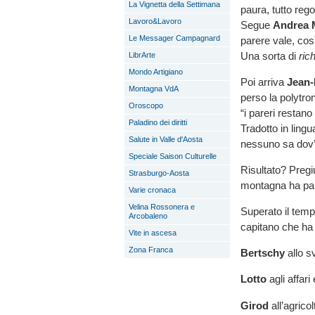
La Vignetta della Settimana
paura, tutto reg
Lavoro&Lavoro
Segue
Andrea 
Le Messager Campagnard
parere vale, cos
Una sorta di
rich
LibrArte
Mondo Artigiano
Poi arriva
Jean-
Montagna VdA
perso la polytr
Oroscopo
“i pareri restano
Paladino dei diritti
Tradotto in lin
Salute in Valle d'Aosta
nessuno sa dov’
Speciale Saison Culturelle
Risultato? Pregiu
Strasburgo-Aosta
montagna ha par
Varie cronaca
Velina Rossonera e
Superato il temp
Arcobaleno
capitano che ha
Vite in ascesa
Zona Franca
Bertschy
allo s
Lotto
agli affar
Girod
all’agrico