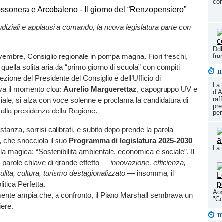
con
iudiziali e applausi a comando, la nuova legislatura parte con
Ddl
fr
vembre, Consiglio regionale in pompa magna. Fiori freschi,
e quella solita aria da “primo giorno di scuola” con compiti
m
lezione del Presidente del Consiglio e dell’Ufficio di
La 
iva il momento clou:
Aurelio Marguerettaz
, capogruppo UV e
d’A
raf
ciale, si alza con voce solenne e proclama la candidatura di
pre
alla presidenza della Regione.
per
stanza, sorrisi calibrati, e subito dopo prende la parola
, che snocciola il suo
Programma di legislatura 2025-2030
La 
 magica: “Sostenibilità ambientale, economica e sociale”. Il
n parole chiave di grande effetto —
innovazione, efficienza,
ulita, cultura, turismo destagionalizzato
— insomma, il
itica Perfetta.
Aos
mente ampia che, a confronto, il Piano Marshall sembrava un
"Co
iere.
m