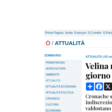
Prima Pagina
Aosta
Evançon
G.Combin
G.Para
/
ATTUALITÀ
SOMMARIO
ATTUALITÀ
|
05 n
Velina 
PRIMA PAGINA
AGRICOLTURA
giorno
AMBIENTE
ATTUALITÀ
Condividi
Face
ATTUALITÀ ECONOMIA
ATTUALITÀ POLITICA
Cronache s
CRONACA
indiscrezio
CULTURA
valdostano
ECONOMIA