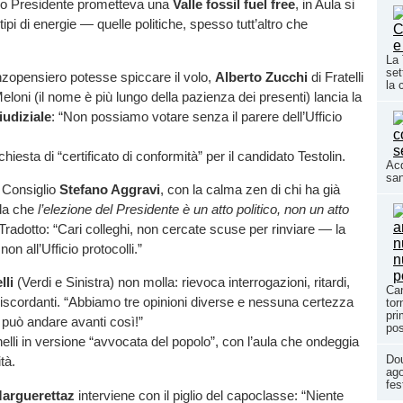
vo Presidente prometteva una
Valle fossil fuel free
, in Aula si
tipi di energie — quelle politiche, spesso tutt’altro che
La 
set
nzopensiero potesse spiccare il volo,
Alberto Zucchi
di Fratelli
la 
Meloni (il nome è più lungo della pazienza dei presenti) lancia la
iudiziale
: “Non possiamo votare senza il parere dell’Ufficio
ichiesta di “certificato di conformità” per il candidato Testolin.
Acq
san
l Consiglio
Stefano Aggravi
, con la calma zen di chi ha già
rda che
l’elezione del Presidente è un atto politico, non un atto
 Tradotto: “Cari colleghi, non cercate scuse per rinviare — la
 non all’Ufficio protocolli.”
lli
(Verdi e Sinistra) non molla: rievoca interrogazioni, ritardi,
Can
 discordanti. “Abbiamo tre opinioni diverse e nessuna certezza
tor
pri
i può andare avanti così!”
pos
lli in versione “avvocata del popolo”, con l’aula che ondeggia
Dou
tà.
ago
fes
arguerettaz
interviene con il piglio del capoclasse: “Niente