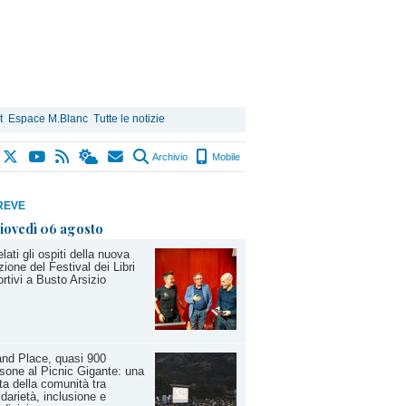
t
Espace M.Blanc
Tutte le notizie
Archivio
Mobile
REVE
iovedì 06 agosto
lati gli ospiti della nuova
zione del Festival dei Libri
rtivi a Busto Arsizio
nd Place, quasi 900
sone al Picnic Gigante: una
ta della comunità tra
idarietà, inclusione e