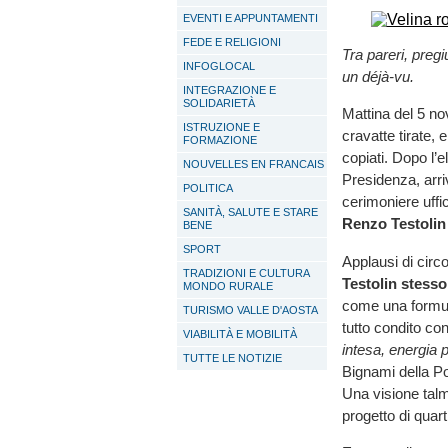
EVENTI E APPUNTAMENTI
FEDE E RELIGIONI
Tra pareri, preg
INFOGLOCAL
un déjà-vu.
INTEGRAZIONE E
SOLIDARIETÀ
Mattina del 5 no
ISTRUZIONE E
cravatte tirate, 
FORMAZIONE
copiati. Dopo l’e
NOUVELLES EN FRANCAIS
Presidenza, arr
POLITICA
cerimoniere uffi
SANITÀ, SALUTE E STARE
Renzo Testolin
BENE
SPORT
Applausi di circo
TRADIZIONI E CULTURA
Testolin stesso
MONDO RURALE
come una formula
TURISMO VALLE D'AOSTA
tutto condito co
VIABILITÀ E MOBILITÀ
intesa, energia p
TUTTE LE NOTIZIE
Bignami della Pol
Una visione tal
progetto di quart