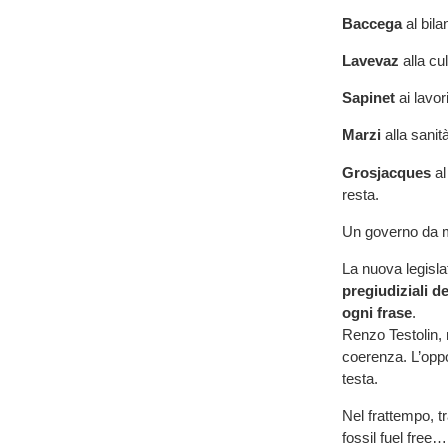
Baccega
al bil
Lavevaz
alla cu
Sapinet
ai lavor
Marzi
alla sanit
Grosjacques
al
resta.
Un governo da ma
La nuova legisla
pregiudiziali d
ogni frase
.
Renzo Testolin, n
coerenza. L’opp
testa.
Nel frattempo, t
fossil fuel free… 