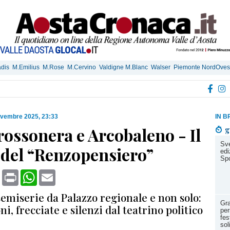
dis
M.Emilius
M.Rose
M.Cervino
Valdigne M.Blanc
Walser
Piemonte NordOves
ovembre 2025, 23:33
IN B
rossonera e Arcobaleno - Il
g
Sve
 del “Renzopensiero”
edi
Spo
book
X
Print
WhatsApp
Email
emiserie da Palazzo regionale e non solo:
Gra
ni, frecciate e silenzi dal teatrino politico
per
fes
sol