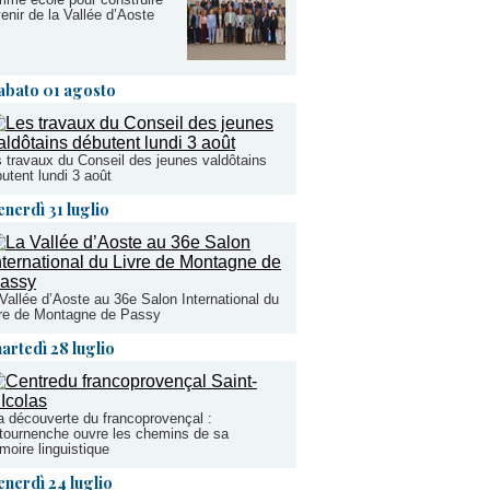
venir de la Vallée d’Aoste
abato 01 agosto
 travaux du Conseil des jeunes valdôtains
utent lundi 3 août
enerdì 31 luglio
Vallée d’Aoste au 36e Salon International du
vre de Montagne de Passy
artedì 28 luglio
a découverte du francoprovençal :
tournenche ouvre les chemins de sa
oire linguistique
enerdì 24 luglio