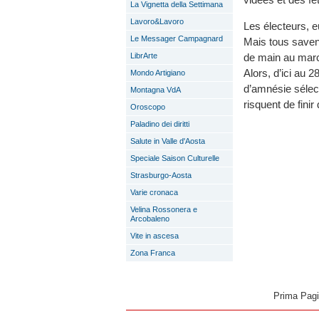
La Vignetta della Settimana
Lavoro&Lavoro
Les électeurs, e
Le Messager Campagnard
Mais tous savent
de main au marc
LibrArte
Alors, d’ici au 
Mondo Artigiano
d’amnésie sélec
Montagna VdA
risquent de fini
Oroscopo
Paladino dei diritti
Salute in Valle d'Aosta
Speciale Saison Culturelle
Strasburgo-Aosta
Varie cronaca
Velina Rossonera e
Arcobaleno
Vite in ascesa
Zona Franca
Prima Pag