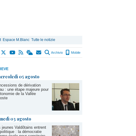
t
Espace M.Blanc
Tutte le notizie
Archivio
Mobile
REVE
ercoledì 05 agosto
cessions de dérivation
au : une étape majeure pour
utonomie de la Vallée
oste
unedì 03 agosto
 jeunes Valdôtains entrent
politique : la démocratie
me école pour construire