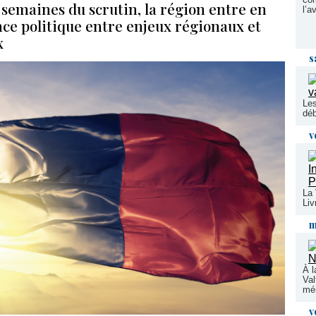
 semaines du scrutin, la région entre en
l’a
nce politique entre enjeux régionaux et
x
s
Les
déb
v
La 
Li
m
À l
Val
mém
v