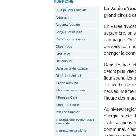
RUBRICHE
La Vallée d’Aost
50 & più per il sociale
grand cirque d
A domani
Appunta l'evento
En Vallée d’Aos
Bonjour Valdotains
septembre, on so
campagne. On élir
Camminar pensando
conseils communa
Chez Nous
changer la donn
CISL VdA
Dai comuni
Dans les bars et
Dalla parte dei cittadini
défont plus vite
Diritti degli Animali
fleurissent, les 
Il bene comune
“convertis de de
Il borsino rossonero
neuves. Même la
l’heure des mar
Il Poussa Café
Il rosso e il nero
Au niveau régio
Info consumatori
énergie, santé. 
Informazione economica e
évite soigneuse
aziendale
communal, c’est 
Informazioni pratiche
vidées et des fêt