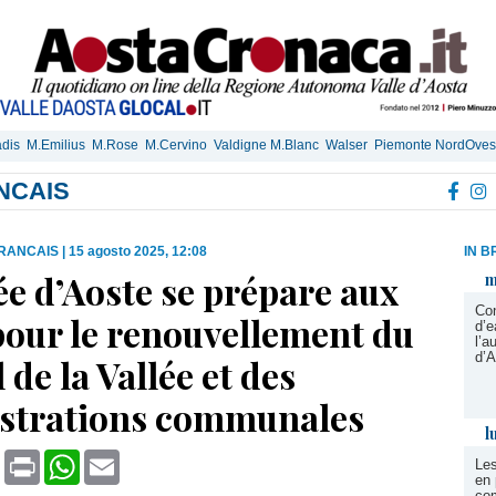
dis
M.Emilius
M.Rose
M.Cervino
Valdigne M.Blanc
Walser
Piemonte NordOves
NCAIS
RANCAIS
|
15 agosto 2025, 12:08
IN B
ée d’Aoste se prépare aux
m
Con
pour le renouvellement du
d’e
l’a
d’A
 de la Vallée et des
strations communales
l
book
X
Print
WhatsApp
Email
Les
en 
com