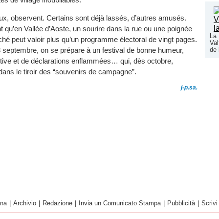
ux, observent. Certains sont déjà lassés, d’autres amusés.
 qu’en Vallée d’Aoste, un sourire dans la rue ou une poignée
La 
hé peut valoir plus qu’un programme électoral de vingt pages.
Val
28 septembre, on se prépare à un festival de bonne humeur,
de 
tive et de déclarations enflammées… qui, dès octobre,
r dans le tiroir des “souvenirs de campagne”.
j-p.sa.
ina
|
Archivio
|
Redazione
|
Invia un Comunicato Stampa
|
Pubblicità
|
Scrivi