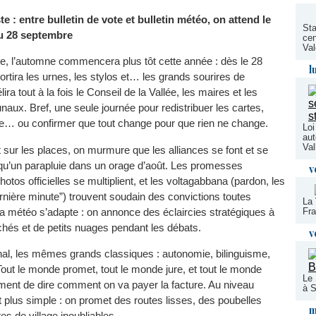
e : entre bulletin de vote et bulletin météo, on attend le
Sta
u 28 septembre
cen
Val
te, l’automne commencera plus tôt cette année : dès le 28
l
rtira les urnes, les stylos et… les grands sourires de
a tout à la fois le Conseil de la Vallée, les maires et les
ux. Bref, une seule journée pour redistribuer les cartes,
e… ou confirmer que tout change pour que rien ne change.
Loi
aut
Val
 sur les places, on murmure que les alliances se font et se
 qu’un parapluie dans un orage d’août. Les promesses
v
photos officielles se multiplient, et les voltagabbana (pardon, les
rnière minute”) trouvent soudain des convictions toutes
La 
 météo s’adapte : on annonce des éclaircies stratégiques à
Fra
chés et de petits nuages pendant les débats.
v
nal, les mêmes grands classiques : autonomie, bilinguisme,
Tout le monde promet, tout le monde jure, et tout le monde
Le 
ment de dire comment on va payer la facture. Au niveau
à S
plus simple : on promet des routes lisses, des poubelles
m
es de village inoubliables.