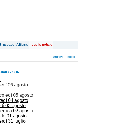
t
Espace M.Blanc
Tutte le notizie
Archivio
Mobile
IVIO 24 ORE
i
vedì 06 agosto
coledì 05 agosto
tedì 04 agosto
edì 03 agosto
enica 02 agosto
ato 01 agosto
rdì 31 luglio