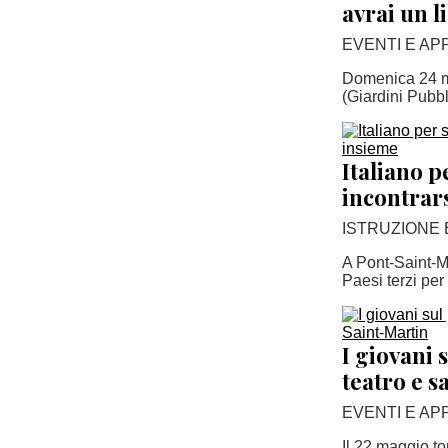
avrai un l
EVENTI E A
Domenica 24 m
(Giardini Pubbl
Italiano p
incontrar
ISTRUZIONE
A Pont-Saint-Mar
Paesi terzi per 
I giovani 
teatro e s
EVENTI E A
Il 22 maggio to