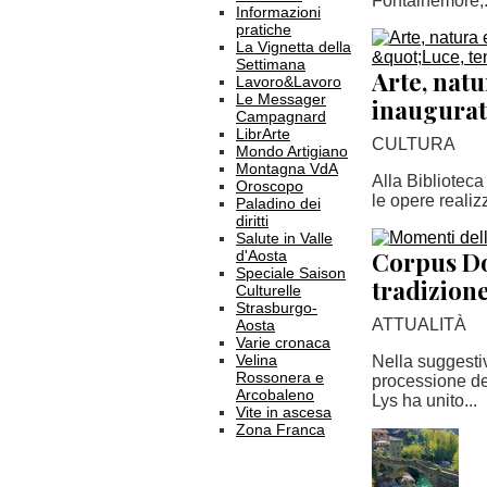
Fontainemore,.
Informazioni
pratiche
La Vignetta della
Settimana
Arte, natu
Lavoro&Lavoro
Le Messager
inaugurata
Campagnard
LibrArte
CULTURA
Mondo Artigiano
Montagna VdA
Alla Biblioteca
Oroscopo
le opere realizz
Paladino dei
diritti
Salute in Valle
Corpus Do
d'Aosta
Speciale Saison
tradizione
Culturelle
Strasburgo-
ATTUALITÀ
Aosta
Varie cronaca
Velina
Nella suggestiv
Rossonera e
processione de
Arcobaleno
Lys ha unito...
Vite in ascesa
Zona Franca