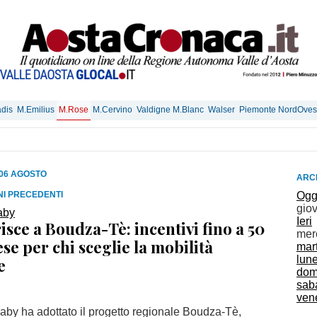
dis
M.Emilius
M.Rose
M.Cervino
Valdigne M.Blanc
Walser
Piemonte NordOves
 06 AGOSTO
ARCH
RNI PRECEDENTI
Ogg
gio
Ieri
sce a Boudza-Tè: incentivi fino a 50
mer
se per chi sceglie la mobilità
mar
lun
e
dom
sab
vene
aby ha adottato il progetto regionale Boudza-Tè,