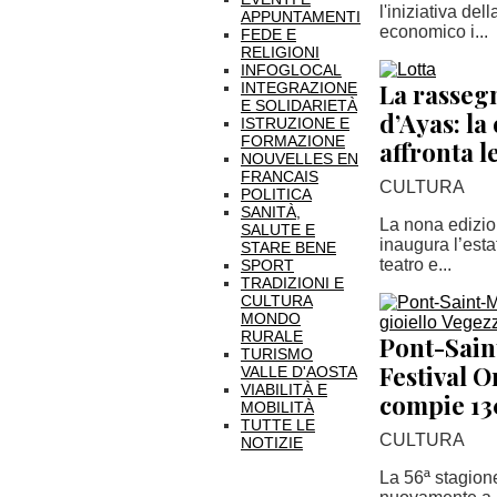
l'iniziativa de
APPUNTAMENTI
economico i...
FEDE E
RELIGIONI
INFOGLOCAL
La rassegn
INTEGRAZIONE
E SOLIDARIETÀ
d’Ayas: la
ISTRUZIONE E
FORMAZIONE
affronta l
NOUVELLES EN
FRANCAIS
CULTURA
POLITICA
SANITÀ,
La nona edizio
SALUTE E
inaugura l’esta
STARE BENE
teatro e...
SPORT
TRADIZIONI E
CULTURA
MONDO
RURALE
Pont-Sain
TURISMO
Festival O
VALLE D'AOSTA
VIABILITÀ E
compie 13
MOBILITÀ
TUTTE LE
CULTURA
NOTIZIE
La 56ª stagion