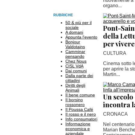
nuovamente a P
organo...
RUBRICHE
50 & più per il
Pont-Sain
sociale
A domani
della Lett
Appunta l'evento
per vivere
Bonjour
Valdotains
Camminar
CULTURA
pensando
Chez Nous
Cinema sotto le
CISL VdA
per aprire la s
Dai comuni
Martin...
Dalla parte dei
cittadini
Diritti degli
Animali
Un secolo 
Il bene comune
Il borsino
incontra l
rossonero
Il Poussa Café
CRONACA
Il rosso e il nero
Info consumatori
Informazione
Nel centenario
economica e
Marian Benchea
aziendale