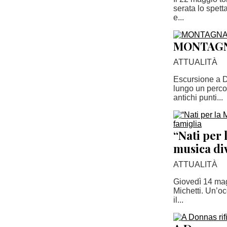
serata lo spett
e...
MONTAGNA
ATTUALITÀ
Escursione a D
lungo un percor
antichi punti...
“Nati per 
musica div
ATTUALITÀ
Giovedì 14 magg
Michetti. Un’oc
il...