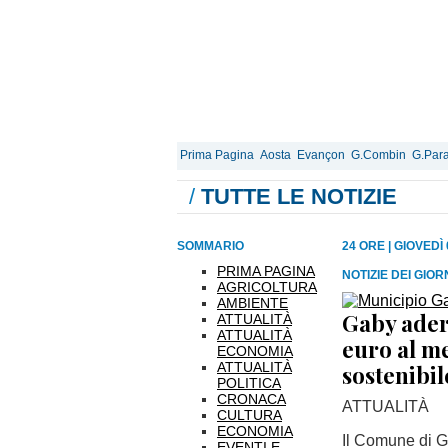
Prima Pagina
Aosta
Evançon
G.Combin
G.Para
/
TUTTE LE NOTIZIE
SOMMARIO
24 ORE
|
GIOVEDÌ
PRIMA PAGINA
NOTIZIE DEI GIO
AGRICOLTURA
AMBIENTE
Gaby aderi
ATTUALITÀ
ATTUALITÀ
euro al me
ECONOMIA
ATTUALITÀ
sostenibil
POLITICA
CRONACA
ATTUALITÀ
CULTURA
ECONOMIA
Il Comune di G
EVENTI E