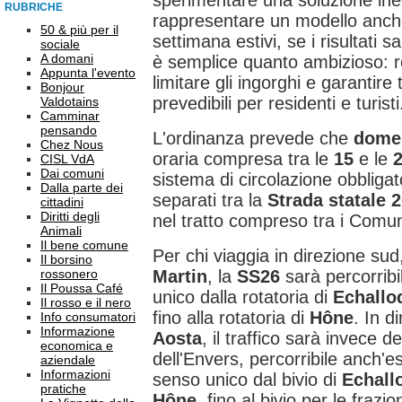
sperimentare una soluzione ine
RUBRICHE
rappresentare un modello anche
50 & più per il
settimana estivi, se i risultati s
sociale
A domani
è semplice quanto ambizioso: ren
Appunta l'evento
limitare gli ingorghi e garantire
Bonjour
prevedibili per residenti e turisti
Valdotains
Camminar
pensando
L'ordinanza prevede che
domen
Chez Nous
oraria compresa tra le
15
e le
CISL VdA
Dai comuni
sistema di circolazione obbligat
Dalla parte dei
separati tra la
Strada statale 
cittadini
Diritti degli
nel tratto compreso tra i Comu
Animali
Il bene comune
Per chi viaggia in direzione su
Il borsino
rossonero
Martin
, la
SS26
sarà percorrib
Il Poussa Café
unico dalla rotatoria di
Echallo
Il rosso e il nero
fino alla rotatoria di
Hône
. In d
Info consumatori
Informazione
Aosta
, il traffico sarà invece d
economica e
dell'Envers, percorribile anch'
aziendale
Informazioni
senso unico dal bivio di
Echall
pratiche
Hône
, fino al bivio per le frazio