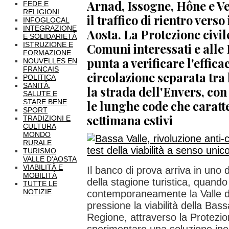
Arnad, Issogne, Hône e Ve
FEDE E
RELIGIONI
il traffico di rientro vers
INFOGLOCAL
INTEGRAZIONE
Aosta. La Protezione civil
E SOLIDARIETÀ
ISTRUZIONE E
Comuni interessati e alle 
FORMAZIONE
punta a verificare l'effica
NOUVELLES EN
FRANCAIS
circolazione separata tra 
POLITICA
SANITÀ,
la strada dell'Envers, con 
SALUTE E
STARE BENE
le lunghe code che caratte
SPORT
settimana estivi
TRADIZIONI E
CULTURA
MONDO
RURALE
TURISMO
VALLE D'AOSTA
VIABILITÀ E
Il banco di prova arriva in uno 
MOBILITÀ
della stagione turistica, quando 
TUTTE LE
NOTIZIE
contemporaneamente la Valle d
pressione la viabilità della Bass
Regione, attraverso la Protezion