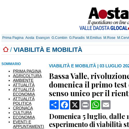
Prima Pagina
Aosta
Evançon
G.Combin
G.Paradis
M.Emilius
M.Rose
M.Cerv
/
VIABILITÀ E MOBILITÀ
SOMMARIO
VIABILITÀ E MOBILITÀ
|
03 LUGLIO 202
PRIMA PAGINA
Bassa Valle, rivoluzion
AGRICOLTURA
AMBIENTE
domenica il primo test d
ATTUALITÀ
ATTUALITÀ
senso unico per il rien
ECONOMIA
ATTUALITÀ
Condividi
Facebook
X
Print
WhatsApp
Email
POLITICA
CRONACA
CULTURA
Domenica 5 luglio, dalle 15
ECONOMIA
EVENTI E
esperimento di viabilità s
APPUNTAMENTI