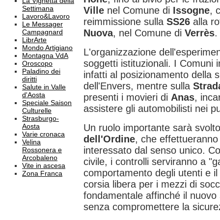
La Vignetta della
Settimana
Ville
nel Comune di
Issogne
, 
Lavoro&Lavoro
reimmissione sulla
SS26
alla ro
Le Messager
Nuova
, nel Comune di
Verrès
.
Campagnard
LibrArte
Mondo Artigiano
L'organizzazione dell'esperimen
Montagna VdA
soggetti istituzionali. I Comuni
Oroscopo
Paladino dei
infatti al posizionamento della 
diritti
dell'Envers, mentre sulla
Strad
Salute in Valle
d'Aosta
presenti i movieri di
Anas
, inca
Speciale Saison
assistere gli automobilisti nei pu
Culturelle
Strasburgo-
Aosta
Un ruolo importante sarà svolt
Varie cronaca
dell'Ordine
, che effettueranno c
Velina
interessato dal senso unico. C
Rossonera e
Arcobaleno
civile, i controlli serviranno a "g
Vite in ascesa
comportamento degli utenti e i
Zona Franca
corsia libera per i mezzi di soc
fondamentale affinché il nuovo
senza compromettere la sicure