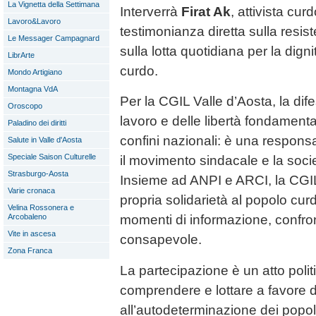
La Vignetta della Settimana
Interverrà
Firat Ak
, attivista cu
Lavoro&Lavoro
testimonianza diretta sulla resis
Le Messager Campagnard
sulla lotta quotidiana per la dignit
LibrArte
curdo.
Mondo Artigiano
Montagna VdA
Per la CGIL Valle d’Aosta, la difes
Oroscopo
lavoro e delle libertà fondamenta
Paladino dei diritti
confini nazionali: è una respons
Salute in Valle d'Aosta
Speciale Saison Culturelle
il movimento sindacale e la socie
Strasburgo-Aosta
Insieme ad ANPI e ARCI, la CGIL
Varie cronaca
propria solidarietà al popolo cur
Velina Rossonera e
Arcobaleno
momenti di informazione, confro
Vite in ascesa
consapevole.
Zona Franca
La partecipazione è un atto poli
comprendere e lottare a favore de
all’autodeterminazione dei popol