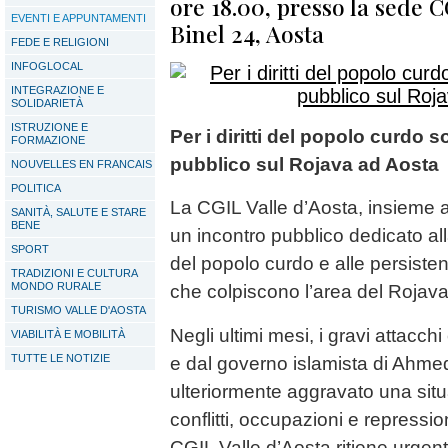
ore 18.00, presso la sede C
EVENTI E APPUNTAMENTI
Binel 24, Aosta
FEDE E RELIGIONI
INFOGLOCAL
INTEGRAZIONE E
SOLIDARIETÀ
ISTRUZIONE E
Per i diritti del popolo curdo s
FORMAZIONE
pubblico sul Rojava ad Aosta
NOUVELLES EN FRANCAIS
POLITICA
La CGIL Valle d’Aosta, insieme
SANITÀ, SALUTE E STARE
BENE
un incontro pubblico dedicato a
SPORT
del popolo curdo e alle persistenti
TRADIZIONI E CULTURA
MONDO RURALE
che colpiscono l’area del Rojava,
TURISMO VALLE D'AOSTA
Negli ultimi mesi, i gravi attacch
VIABILITÀ E MOBILITÀ
TUTTE LE NOTIZIE
e dal governo islamista di Ahm
ulteriormente aggravato una sit
conflitti, occupazioni e repressio
CGIL Valle d’Aosta ritiene urge