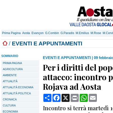
Prima Pagina
Aosta
Evançon
G.Combin
G.Paradis
M.Emilius
M.Rose
M.Cerv
/
EVENTI E APPUNTAMENTI
SOMMARIO
EVENTI E APPUNTAMENTI
|
09 febbrai
PRIMA PAGINA
Per i diritti del po
AGRICOLTURA
attacco: incontro p
AMBIENTE
ATTUALITÀ
Rojava ad Aosta
ATTUALITÀ ECONOMIA
ATTUALITÀ POLITICA
Condividi
Facebook
X
Print
WhatsApp
Email
CRONACA
CULTURA
Incontro si terrà martedì 1
ECONOMIA