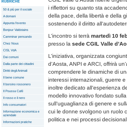
RUBRICHE
i riflettori su quanto sta accaden
50 & più per il sociale
della pace, della libertà e della g
A domani
sostenendo il diritto all’autodet
Appunta l'evento
Bonjour Valdotains
L’incontro si terrà
martedì 10 fe
Camminar pensando
presso la
sede CGIL Valle d’Aos
Chez Nous
CISL VdA
L’iniziativa, organizzata congiu
Dai comuni
d’Aosta, ANPI e ARCI, offrirà un’
Dalla parte dei cittadini
comprendere le dinamiche di una
Diritti degli Animali
Il bene comune
interessi internazionali, guerre e
Il borsino rossonero
inoltre dedicato all’esperienza 
Il Poussa Café
modello innovativo fondato sull
Il rosso e il nero
sull’uguaglianza di genere e sull
Info consumatori
cui le donne svolgono un ruolo ce
Informazione economica e
aziendale
politica e nei processi decisional
Informazioni pratiche