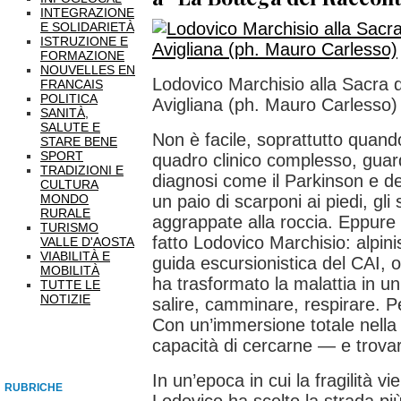
INTEGRAZIONE
E SOLIDARIETÀ
ISTRUZIONE E
FORMAZIONE
NOUVELLES EN
Lodovico Marchisio alla Sacra 
FRANCAIS
POLITICA
Avigliana (ph. Mauro Carlesso)
SANITÀ,
SALUTE E
Non è facile, soprattutto quand
STARE BENE
SPORT
quadro clinico complesso, guar
TRADIZIONI E
diagnosi come il Parkinson e d
CULTURA
MONDO
un paio di scarponi ai piedi, gli 
RURALE
aggrappate alla roccia. Eppure
TURISMO
fatto Lodovico Marchisio: alpinis
VALLE D'AOSTA
VIABILITÀ E
guida escursionistica del CAI, or
MOBILITÀ
ha trasformato la malattia in un
TUTTE LE
NOTIZIE
salire, camminare, respirare. Pe
Con un’immersione totale nella 
capacità di cercarne — e trova
In un’epoca in cui la fragilità 
RUBRICHE