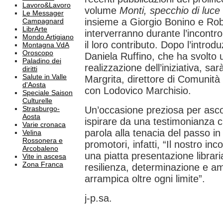
Lavoro&Lavoro
volume
Monti, specchio di luce
Le Messager
insieme a Giorgio Bonino e Rob
Campagnard
LibrArte
interverranno durante l’incontro
Mondo Artigiano
il loro contributo. Dopo l’introd
Montagna VdA
Oroscopo
Daniela Ruffino, che ha svolto 
Paladino dei
realizzazione dell’iniziativa, sar
diritti
Salute in Valle
Margrita, direttore di Comunit
d'Aosta
con Lodovico Marchisio.
Speciale Saison
Culturelle
Strasburgo-
Un’occasione preziosa per ascolt
Aosta
ispirare da una testimonianza c
Varie cronaca
parola alla tenacia del passo in
Velina
Rossonera e
promotori, infatti, “Il nostro inc
Arcobaleno
una piatta presentazione librari
Vite in ascesa
Zona Franca
resilienza, determinazione e am
arrampica oltre ogni limite”.
j-p.sa.