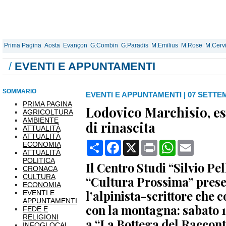
Prima Pagina
Aosta
Evançon
G.Combin
G.Paradis
M.Emilius
M.Rose
M.Cerv
/
EVENTI E APPUNTAMENTI
SOMMARIO
EVENTI E APPUNTAMENTI
|
07 SETTEM
PRIMA PAGINA
Lodovico Marchisio, es
AGRICOLTURA
AMBIENTE
di rinascita
ATTUALITÀ
ATTUALITÀ
Condividi
Facebook
X
Print
WhatsApp
Email
ECONOMIA
ATTUALITÀ
POLITICA
Il Centro Studi “Silvio Pel
CRONACA
CULTURA
“Cultura Prossima” pres
ECONOMIA
l’alpinista-scrittore che 
EVENTI E
APPUNTAMENTI
con la montagna: sabato 1
FEDE E
RELIGIONI
a “La Bottega del Raccont
INFOGLOCAL