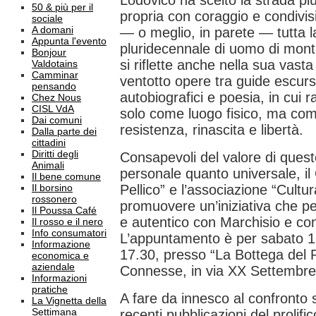
Lodovico ha scelto la strada più
50 & più per il
propria con coraggio e condivi
sociale
A domani
— o meglio, in parete — tutta 
Appunta l'evento
pluridecennale di uomo di mon
Bonjour
si riflette anche nella sua vasta
Valdotains
Camminar
ventotto opere tra guide escurs
pensando
autobiografici e poesia, in cui
Chez Nous
CISL VdA
solo come luogo fisico, ma come
Dai comuni
resistenza, rinascita e libertà.
Dalla parte dei
cittadini
Diritti degli
Consapevoli del valore di quest
Animali
personale quanto universale, il 
Il bene comune
Il borsino
Pellico” e l’associazione “Cult
rossonero
promuovere un’iniziativa che pe
Il Poussa Café
e autentico con Marchisio e con 
Il rosso e il nero
Info consumatori
L’appuntamento è per sabato 1
Informazione
17.30, presso “La Bottega del
economica e
aziendale
Connesse, in via XX Settembre
Informazioni
pratiche
A fare da innesco al confronto 
La Vignetta della
Settimana
recenti pubblicazioni del prolific