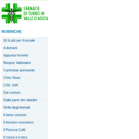
RUBRICHE
50 & più per il sociale
A domani
Appunta l'evento
Bonjour Valdotains
Camminar pensando
Chez Nous
CISL VdA
Dai comuni
Dalla parte dei cittadini
Diritti degli Animali
Il bene comune
Il borsino rossonero
Il Poussa Café
Il rosso e il nero