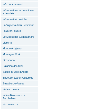
Info consumatori
Informazione economica e
aziendale
Informazioni pratiche
La Vignetta della Settimana
Lavoro&Lavoro
Le Messager Campagnard
LibrArte
Mondo Artigiano
Montagna VdA
Oroscopo
Paladino dei diritti
Salute in Valle d'Aosta
Speciale Saison Culturelle
Strasburgo-Aosta
Varie cronaca
Velina Rossonera e
Arcobaleno
Vite in ascesa