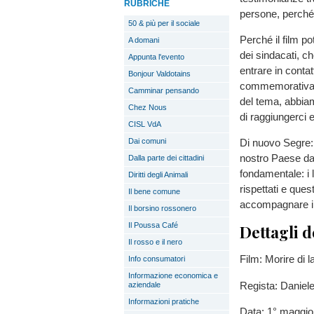
RUBRICHE
persone, perché
50 & più per il sociale
Perché il film p
A domani
dei sindacati, ch
Appunta l'evento
entrare in contat
Bonjour Valdotains
commemorativa do
Camminar pensando
del tema, abbiam
Chez Nous
di raggiungerci e
CISL VdA
Di nuovo Segre: “
Dai comuni
nostro Paese dan
Dalla parte dei cittadini
fondamentale: i 
Diritti degli Animali
rispettati e ques
Il bene comune
accompagnare il f
Il borsino rossonero
Il Poussa Café
Dettagli d
Il rosso e il nero
Film: Morire di l
Info consumatori
Informazione economica e
Regista: Daniel
aziendale
Informazioni pratiche
Data: 1° maggio