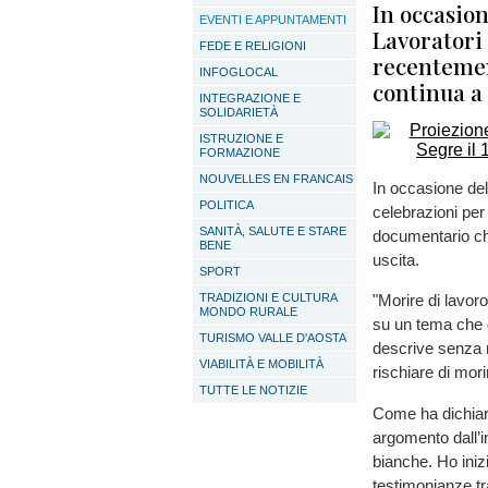
In occasion
EVENTI E APPUNTAMENTI
Lavoratori 
FEDE E RELIGIONI
recentemen
INFOGLOCAL
continua a 
INTEGRAZIONE E
SOLIDARIETÀ
ISTRUZIONE E
FORMAZIONE
NOUVELLES EN FRANCAIS
In occasione del 
POLITICA
celebrazioni pe
SANITÀ, SALUTE E STARE
documentario che
BENE
uscita.
SPORT
TRADIZIONI E CULTURA
"Morire di lavoro
MONDO RURALE
su un tema che c
TURISMO VALLE D'AOSTA
descrive senza re
VIABILITÀ E MOBILITÀ
rischiare di mori
TUTTE LE NOTIZIE
Come ha dichiara
argomento dall’i
bianche. Ho inizi
testimonianze tra 