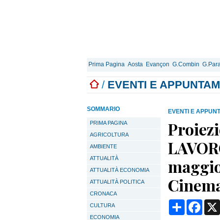
Prima Pagina
Aosta
Evançon
G.Combin
G.Para
/
EVENTI E APPUNTAM
SOMMARIO
EVENTI E APPUN
Proiez
PRIMA PAGINA
AGRICOLTURA
LAVORO"
AMBIENTE
ATTUALITÀ
maggio 
ATTUALITÀ ECONOMIA
Cinema
ATTUALITÀ POLITICA
CRONACA
Condividi
Face
CULTURA
ECONOMIA