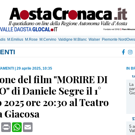
dis
M.Emilius
M.Rose
M.Cervino
Valdigne M.Blanc
Walser
Piemonte NordOves
ENTI
TAMENTI
|
29 aprile 2025, 10:35
IN B
ione del film "MORIRE DI
v
La 
 di Daniele Segre il 1°
par
Gi
2025 ore 20:30 al Teatro
 Giacosa
g
book
X
Print
WhatsApp
Email
5 a
Val