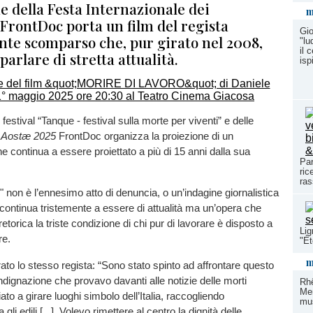
e della Festa Internazionale dei
m
FrontDoc porta un film del regista
Gio
te scomparso che, pur girato nel 2008,
"lu
il 
parlare di stretta attualità.
isp
festival “Tanque - festival sulla morte per viventi” e delle
r
Aostæ 2025
FrontDoc organizza la proiezione di un
 continua a essere proiettato a più di 15 anni dalla sua
Par
ric
ras
" non è l’ennesimo atto di denuncia, o un’indagine giornalistica
ontinua tristemente a essere di attualità ma un’opera che
torica la triste condizione di chi pur di lavorare è disposto a
Lig
re.
"Ét
m
to lo stesso regista: “Sono stato spinto ad affrontare questo
ndignazione che provavo davanti alle notizie delle morti
Rhê
Mem
ato a girare luoghi simbolo dell’Italia, raccogliendo
mus
gli edili [...]. Volevo rimettere al centro la dignità delle