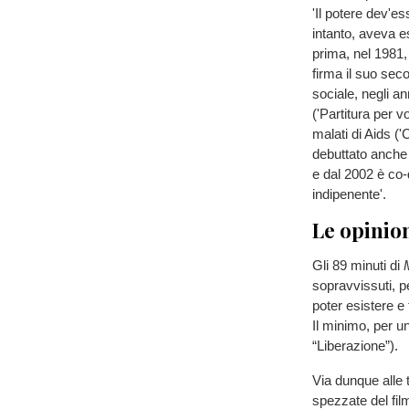
'Il potere dev'es
intanto, aveva e
prima, nel 1981,
firma il suo se
sociale, negli an
('Partitura per vo
malati di Aids (
debuttato anche 
e dal 2002 è co-d
indipenente'.
Le opinion
Gli 89 minuti di
sopravvissuti, per
poter esistere e
Il minimo, per u
“Liberazione”).
Via dunque alle 
spezzate del film