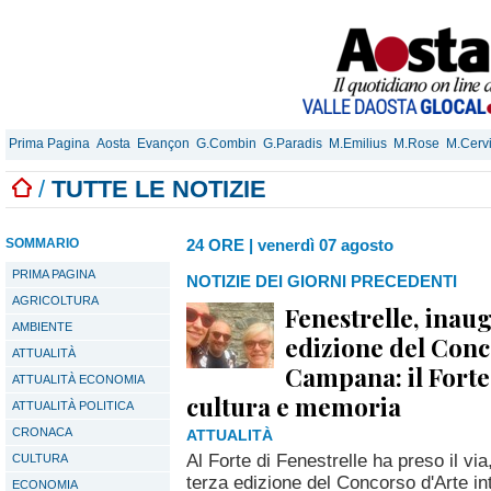
Prima Pagina
Aosta
Evançon
G.Combin
G.Paradis
M.Emilius
M.Rose
M.Cerv
/
TUTTE LE NOTIZIE
SOMMARIO
24 ORE
|
venerdì 07 agosto
PRIMA PAGINA
NOTIZIE DEI GIORNI PRECEDENTI
AGRICOLTURA
Fenestrelle, inaug
AMBIENTE
edizione del Conc
ATTUALITÀ
Campana: il Forte
ATTUALITÀ ECONOMIA
cultura e memoria
ATTUALITÀ POLITICA
CRONACA
ATTUALITÀ
Al Forte di Fenestrelle ha preso il vi
CULTURA
terza edizione del Concorso d'Arte in
ECONOMIA