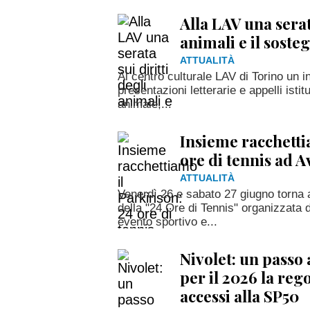
Alla LAV una serata
animali e il soste
ATTUALITÀ
Al centro culturale LAV di Torino un i
presentazioni letterarie e appelli isti
animale,...
Insieme racchetti
ore di tennis ad A
ATTUALITÀ
Venerdì 26 e sabato 27 giugno torna a
della "24 Ore di Tennis" organizzat
evento sportivo e...
Nivolet: un passo 
per il 2026 la re
accessi alla SP50