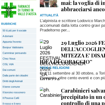
mai: la voglia di i
abbracciarsi anco
ATTUALITÀ
L’alpinista e scrittore Lodovico Marc
RUBRICHE
accomunati dalla lotta contro gravi pa
Pradeltorno per...
50 & più per il sociale
A domani
29 Luglio 2026 F
Appunta l'evento
DELL’ACCOGLIEN
Bonjour Valdotains
Camminar pensando
MITEZZA E’ DIS
Chez Nous
IDEA DI CORAGGIO”
CISL VdA
FEDE E RELIGIONI
Dai comuni
Dall’11 settembre al 30 ottobre, a Tori
Dalla parte dei cittadini
Piemonte, oltre cento eventi e con più
Diritti degli Animali
Il bene comune
Carabinieri salva
Il borsino rossonero
precipitato in un 
Il Poussa Café
controllo di una p
Il rosso e il nero