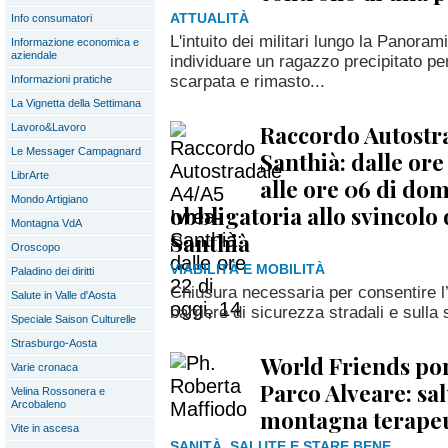
ATTUALITÀ
Info consumatori
L'intuito dei militari lungo la Panor
Informazione economica e
aziendale
individuare un ragazzo precipitato pe
scarpata e rimasto...
Informazioni pratiche
La Vignetta della Settimana
Raccordo Autostra
Lavoro&Lavoro
Le Messager Campagnard
Santhià: dalle ore 
LibrArte
alle ore 06 di doma
Mondo Artigiano
obbligatoria allo svincolo
Montagna VdA
Santhià
Oroscopo
VIABILITÀ E MOBILITÀ
Paladino dei diritti
Chiusura necessaria per consentire l’
Salute in Valle d'Aosta
barriere di sicurezza stradali e sulla
Speciale Saison Culturelle
Strasburgo-Aosta
World Friends por
Varie cronaca
Parco Alveare: sal
Velina Rossonera e
Arcobaleno
montagna terapeu
Vite in ascesa
SANITÀ, SALUTE E STARE BENE