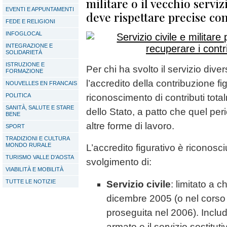
militare o il vecchio servizi
EVENTI E APPUNTAMENTI
deve rispettare precise co
FEDE E RELIGIONI
INFOGLOCAL
INTEGRAZIONE E
SOLIDARIETÀ
ISTRUZIONE E
Per chi ha svolto il servizio dive
FORMAZIONE
l’accredito della contribuzione fig
NOUVELLES EN FRANCAIS
POLITICA
riconoscimento di contributi total
SANITÀ, SALUTE E STARE
dello Stato, a patto che quel per
BENE
altre forme di lavoro.
SPORT
TRADIZIONI E CULTURA
MONDO RURALE
L’accredito figurativo è riconosciu
TURISMO VALLE D'AOSTA
svolgimento di:
VIABILITÀ E MOBILITÀ
TUTTE LE NOTIZIE
Servizio civile
: limitato a c
dicembre 2005 (o nel corso 
proseguita nel 2006). Include
armato e il servizio sostitutiv