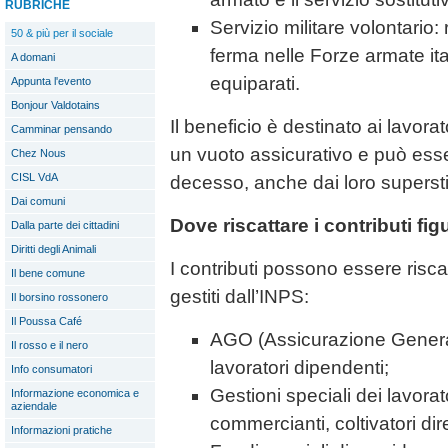
RUBRICHE
Servizio militare volontario: 
50 & più per il sociale
ferma nelle Forze armate ital
A domani
equiparati.
Appunta l'evento
Bonjour Valdotains
Il beneficio è destinato ai lavor
Camminar pensando
un vuoto assicurativo e può esser
Chez Nous
CISL VdA
decesso, anche dai loro superstit
Dai comuni
Dove riscattare i contributi figu
Dalla parte dei cittadini
Diritti degli Animali
I contributi possono essere riscat
Il bene comune
gestiti dall’INPS:
Il borsino rossonero
Il Poussa Café
AGO (Assicurazione General
Il rosso e il nero
lavoratori dipendenti;
Info consumatori
Gestioni speciali dei lavorat
Informazione economica e
aziendale
commercianti, coltivatori diret
Informazioni pratiche