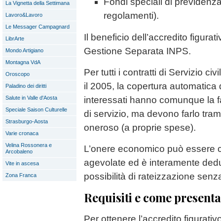
Fondi speciali di previdenza 
La Vignetta della Settimana
regolamenti).
Lavoro&Lavoro
Le Messager Campagnard
Il beneficio dell’accredito figurat
LibrArte
Gestione Separata INPS.
Mondo Artigiano
Montagna VdA
Per tutti i contratti di Servizio ci
Oroscopo
il 2005, la copertura automatica 
Paladino dei diritti
interessati hanno comunque la fa
Salute in Valle d'Aosta
Speciale Saison Culturelle
di servizio, ma devono farlo tramit
Strasburgo-Aosta
oneroso (a proprie spese).
Varie cronaca
Velina Rossonera e
L’onere economico può essere ca
Arcobaleno
agevolate ed è interamente deduc
Vite in ascesa
possibilità di rateizzazione senza
Zona Franca
Requisiti e come present
Per ottenere l’accredito figurativo 