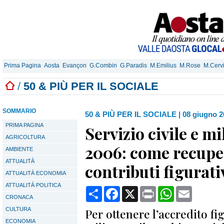
Prima Pagina
Aosta
Evançon
G.Combin
G.Paradis
M.Emilius
M.Rose
M.Cerv
/
50 & PIÙ PER IL SOCIALE
SOMMARIO
50 & PIÙ PER IL SOCIALE
|
08 giugno 2
PRIMA PAGINA
Servizio civile e m
AGRICOLTURA
2006: come recupe
AMBIENTE
ATTUALITÀ
contributi figurati
ATTUALITÀ ECONOMIA
ATTUALITÀ POLITICA
Condividi
Facebook
X
Print
WhatsApp
Email
CRONACA
CULTURA
Per ottenere l’accredito fig
ECONOMIA