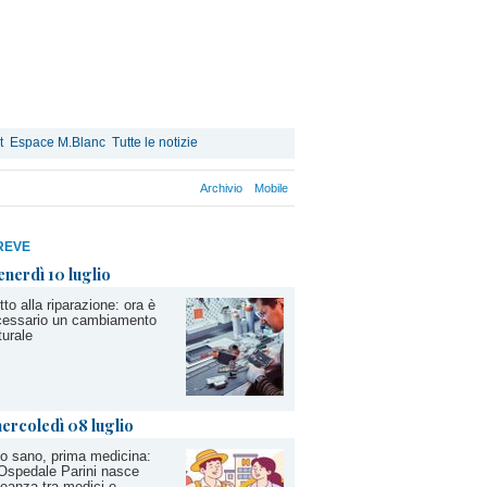
t
Espace M.Blanc
Tutte le notizie
Archivio
Mobile
REVE
enerdì 10 luglio
itto alla riparazione: ora è
cessario un cambiamento
turale
ercoledì 08 luglio
o sano, prima medicina:
’Ospedale Parini nasce
lleanza tra medici e