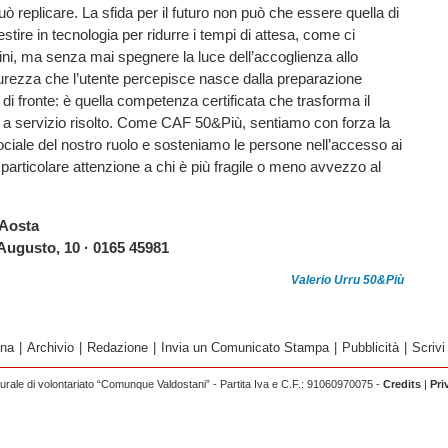
ò replicare. La sfida per il futuro non può che essere quella di
stire in tecnologia per ridurre i tempi di attesa, come ci
dini, ma senza mai spegnere la luce dell’accoglienza allo
curezza che l’utente percepisce nasce dalla preparazione
 di fronte: è quella competenza certificata che trasforma il
to a servizio risolto. Come CAF 50&Più, sentiamo con forza la
ociale del nostro ruolo e sosteniamo le persone nell’accesso ai
on particolare attenzione a chi è più fragile o meno avvezzo al
'Aosta
Augusto, 10 · 0165 45981
Valerio Urru 50&Più
ina
|
Archivio
|
Redazione
|
Invia un Comunicato Stampa
|
Pubblicità
|
Scrivi
rale di volontariato “Comunque Valdostani” - Partita Iva e C.F.: 91060970075 -
Credits
|
Pri