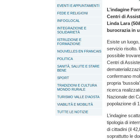
EVENTI E APPUNTAMENTI
L’indagine Form
FEDE E RELIGIONI
Centri di Assist
INFOGLOCAL
Linda Lara (50&
INTEGRAZIONE E
burocrazia in u
SOLIDARIETÀ
ISTRUZIONE E
Esiste un luogo, 
FORMAZIONE
servizio risolto.
NOUVELLES EN FRANCAIS
possibile trovare
POLITICA
Centri di Assist
SANITÀ, SALUTE E STARE
dematerializzazi
BENE
confermano molto
SPORT
propria ‘bussola’
TRADIZIONI E CULTURA
ricerca realizza
MONDO RURALE
Nazionale dei C
TURISMO VALLE D'AOSTA
popolazione di 1.
VIABILITÀ E MOBILITÀ
TUTTE LE NOTIZIE
L’indagine scatta
tipologia di inte
di cittadini (il 
soprattutto le d