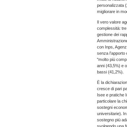
personalizzata (
migliorare in mod
Il vero valore ag
complessità: tre
gestione dei rap
Amministrazione 
con Inps, Agenzia
senza l’apporto d
“molto più compl
anni (43,5%) e ov
bassi (41,2%).
È la dichiarazion
cresce di pari p
Isee e pratiche I
particolare la c
sostegni econom
universitarie). I
sostegno più ada
svolgendo una f