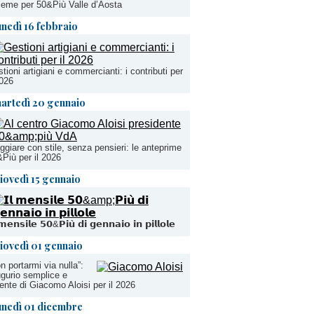
ieme per 50&Più Valle d’Aosta
unedì 16 febbraio
tioni artigiani e commercianti: i contributi per
2026
artedì 20 gennaio
ggiare con stile, senza pensieri: le anteprime
Più per il 2026
iovedì 15 gennaio
𝗺𝗲𝗻𝘀𝗶𝗹𝗲 𝟱𝟬&𝗣𝗶𝘂̀ 𝗱𝗶 𝗴𝗲𝗻𝗻𝗮𝗶𝗼 𝗶𝗻 𝗽𝗶𝗹𝗹𝗼𝗹𝗲
iovedì 01 gennaio
n portarmi via nulla”:
ugurio semplice e
ente di Giacomo Aloisi per il 2026
unedì 01 dicembre