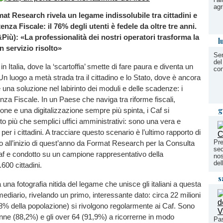
agr
at Research rivela un legame indissolubile tra cittadini e
enza Fiscale: il 76% degli utenti è fedele da oltre tre anni.
Più): «La professionalità dei nostri operatori trasforma la
l
n servizio risolto»
Ser
del
in Italia, dove la ‘scartoffia’ smette di fare paura e diventa un
con
 Un luogo a metà strada tra il cittadino e lo Stato, dove è ancora
 una soluzione nel labirinto dei moduli e delle scadenze: i
enza Fiscale. In un Paese che naviga tra riforme fiscali,
g
one e una digitalizzazione sempre più spinta, i Caf si
 più che semplici uffici amministrativi: sono una vera e
 per i cittadini. A tracciare questo scenario è l’ultimo rapporto di
Pre
to all’inizio di quest’anno da Format Research per la Consulta
sec
af e condotto su un campione rappresentativo della
nos
del
600 cittadini.
s
 una fotografia nitida del legame che unisce gli italiani a questa
rmediario, rivelando un primo, interessante dato: circa 22 milioni
42,8% della popolazione) si rivolgono regolarmente ai Caf. Sono
onne (88,2%) e gli over 64 (91,9%) a ricorrerne in modo
Pas