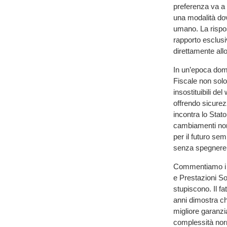
preferenza va a 
una modalità dove
umano. La rispos
rapporto esclusi
direttamente all
In un’epoca domin
Fiscale non solo 
insostituibili de
offrendo sicurez
incontra lo Stato
cambiamenti norm
per il futuro sem
senza spegnere –
Commentiamo i dat
e Prestazioni So
stupiscono. Il fa
anni dimostra che
migliore garanzi
complessità no