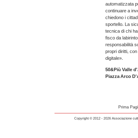
automatizzata pu
continuare a inve
chiedono i citta
sportello. La si
tecnica di chi ha
fisco da labirin
responsabilità s
propri diritti, c
digitale».
50&Più Valle d
Piazza Arco D'
Prima Pag
Copyright © 2012 - 2026 Associazione cultu