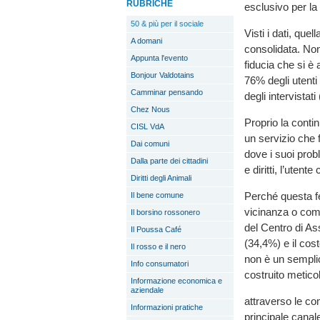
RUBRICHE
esclusivo per la 
50 & più per il sociale
Visti i dati, quel
A domani
consolidata. Non
Appunta l'evento
fiducia che si è 
Bonjour Valdotains
76% degli utenti 
Camminar pensando
degli intervista
Chez Nous
Proprio la contin
CISL VdA
un servizio che f
Dai comuni
dove i suoi prob
Dalla parte dei cittadini
e diritti, l’uten
Diritti degli Animali
Perché questa fe
Il bene comune
vicinanza o como
Il borsino rossonero
del Centro di A
Il Poussa Café
(34,4%) e il cos
Il rosso e il nero
non è un semplic
Info consumatori
costruito metic
Informazione economica e
aziendale
attraverso le co
Informazioni pratiche
principale canale