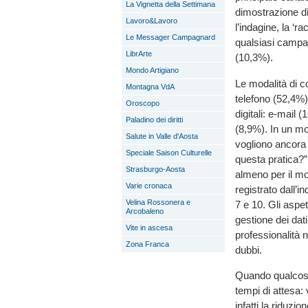
La Vignetta della Settimana
dimostrazione di
Lavoro&Lavoro
l’indagine, la ‘
Le Messager Campagnard
qualsiasi campag
LibrArte
(10,3%).
Mondo Artigiano
Le modalità di 
Montagna VdA
telefono (52,4%) 
Oroscopo
digitali: e-mail
Paladino dei diritti
(8,9%). In un mon
Salute in Valle d'Aosta
vogliono ancora 
Speciale Saison Culturelle
questa pratica?”.
Strasburgo-Aosta
almeno per il mo
Varie cronaca
registrato dall’i
Velina Rossonera e
7 e 10. Gli aspet
Arcobaleno
gestione dei dat
Vite in ascesa
professionalità n
Zona Franca
dubbi.
Quando qualcosa 
tempi di attesa:
infatti la riduzi