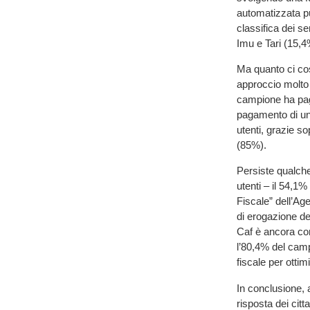
automatizzata pu
classifica dei se
Imu e Tari (15,4
Ma quanto ci cost
approccio molto
campione ha pagat
pagamento di una
utenti, grazie s
(85%).
Persiste qualche
utenti – il 54,1%
Fiscale” dell’Ag
di erogazione dei 
Caf è ancora con
l’80,4% del cam
fiscale per ottim
In conclusione, a
risposta dei citt