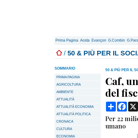
Prima Pagina
Aosta
Evançon
G.Combin
G.Para
/
50 & PIÙ PER IL SOC
SOMMARIO
50 & PIÙ PER IL 
Caf, un
PRIMA PAGINA
AGRICOLTURA
del fis
AMBIENTE
ATTUALITÀ
Condividi
Face
ATTUALITÀ ECONOMIA
ATTUALITÀ POLITICA
Per 22 milio
CRONACA
umano
CULTURA
ECONOMIA