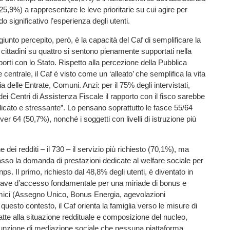
25,9%) a rappresentare le leve prioritarie su cui agire per
o significativo l’esperienza degli utenti.
giunto percepito, però, è la capacità del Caf di semplificare la
 cittadini su quattro si sentono pienamente supportati nella
porti con lo Stato. Rispetto alla percezione della Pubblica
centrale, il Caf è visto come un ‘alleato’ che semplifica la vita
 delle Entrate, Comuni. Anzi: per il 75% degli intervistati,
ei Centri di Assistenza Fiscale il rapporto con il fisco sarebbe
icato e stressante”. Lo pensano soprattutto le fasce 55/64
er 64 (50,7%), nonché i soggetti con livelli di istruzione più
e dei redditi – il 730 – il servizio più richiesto (70,1%), ma
asso la domanda di prestazioni dedicate al welfare sociale per
nps. Il primo, richiesto dal 48,8% degli utenti, è diventato in
hiave d’accesso fondamentale per una miriade di bonus e
ici (Assegno Unico, Bonus Energia, agevolazioni
n questo contesto, il Caf orienta la famiglia verso le misure di
tte alla situazione reddituale e composizione del nucleo,
unzione di mediazione sociale che nessuna piattaforma