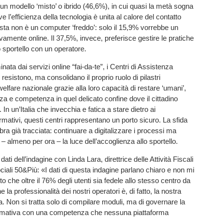
un modello ‘misto’ o ibrido (46,6%), in cui quasi la metà sogna
 l’efficienza della tecnologia è unita al calore del contatto
ta non è un computer ‘freddo’: solo il 15,9% vorrebbe un
vamente online. Il 37,5%, invece, preferisce gestire le pratiche
o sportello con un operatore.
ata dai servizi online “fai-da-te”, i Centri di Assistenza
resistono, ma consolidano il proprio ruolo di pilastri
l welfare nazionale grazie alla loro capacità di restare ‘umani’,
za e competenza in quel delicato confine dove il cittadino
. In un’Italia che invecchia e fatica a stare dietro ai
ativi, questi centri rappresentano un porto sicuro. La sfida
bra già tracciata: continuare a digitalizzare i processi ma
 almeno per ora – la luce dell’accoglienza allo sportello.
i dell’indagine con Linda Lara, direttrice delle Attività Fiscali
ciali 50&Più: «I dati di questa indagine parlano chiaro e non mi
tto che oltre il 76% degli utenti sia fedele allo stesso centro da
 la professionalità dei nostri operatori è, di fatto, la nostra
a. Non si tratta solo di compilare moduli, ma di governare la
rmativa con una competenza che nessuna piattaforma