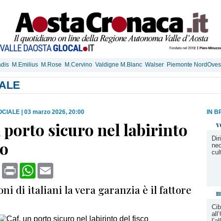
dis
M.Emilius
M.Rose
M.Cervino
Valdigne M.Blanc
Walser
Piemonte NordOves
IALE
SOCIALE
|
03 marzo 2026, 20:00
IN B
 porto sicuro nel labirinto
v
Dir
co
ne
cul
book
X
Print
WhatsApp
Email
ni di italiani la vera garanzia è il fattore
m
Cib
all
l’a