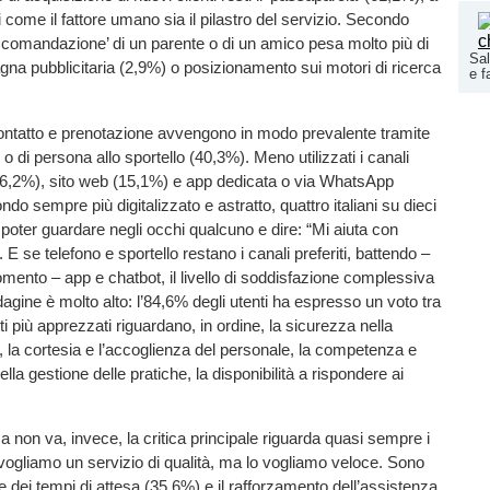
 come il fattore umano sia il pilastro del servizio. Secondo
raccomandazione’ di un parente o di un amico pesa molto più di
Sal
na pubblicitaria (2,9%) o posizionamento sui motori di ricerca
e f
contatto e prenotazione avvengono in modo prevalente tramite
o di persona allo sportello (40,3%). Meno utilizzati i canali
 (16,2%), sito web (15,1%) e app dedicata o via WhatsApp
do sempre più digitalizzato e astratto, quattro italiani su dieci
poter guardare negli occhi qualcuno e dire: “Mi aiuta con
 E se telefono e sportello restano i canali preferiti, battendo –
mento – app e chatbot, il livello di soddisfazione complessiva
ndagine è molto alto: l’84,6% degli utenti ha espresso un voto tra
ti più apprezzati riguardano, in ordine, la sicurezza nella
i, la cortesia e l’accoglienza del personale, la competenza e
ella gestione delle pratiche, la disponibilità a rispondere ai
non va, invece, la critica principale riguarda quasi sempre i
 vogliamo un servizio di qualità, ma lo vogliamo veloce. Sono
one dei tempi di attesa (35,6%) e il rafforzamento dell’assistenza