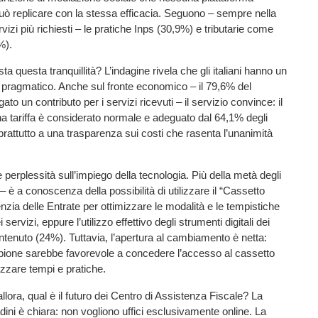
ò replicare con la stessa efficacia. Seguono – sempre nella
rvizi più richiesti – le pratiche Inps (30,9%) e tributarie come
%).
a questa tranquillità? L’indagine rivela che gli italiani hanno un
 pragmatico. Anche sul fronte economico – il 79,6% del
o un contributo per i servizi ricevuti – il servizio convince: il
 tariffa è considerato normale e adeguato dal 64,1% degli
oprattutto a una trasparenza sui costi che rasenta l’unanimità
 perplessità sull’impiego della tecnologia. Più della metà degli
 – è a conoscenza della possibilità di utilizzare il “Cassetto
enzia delle Entrate per ottimizzare le modalità e le tempistiche
servizi, eppure l’utilizzo effettivo degli strumenti digitali dei
tenuto (24%). Tuttavia, l’apertura al cambiamento è netta:
pione sarebbe favorevole a concedere l’accesso al cassetto
izzare tempi e pratiche.
llora, qual è il futuro dei Centro di Assistenza Fiscale? La
adini è chiara: non vogliono uffici esclusivamente online. La