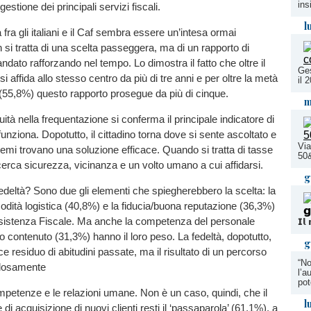
ins
gestione dei principali servizi fiscali.
l
la fra gli italiani e il Caf sembra essere un’intesa ormai
 si tratta di una scelta passeggera, ma di un rapporto di
andato rafforzando nel tempo. Lo dimostra il fatto che oltre il
Ges
si affida allo stesso centro da più di tre anni e per oltre la metà
il 
ti (55,8%) questo rapporto prosegue da più di cinque.
m
uità nella frequentazione si conferma il principale indicatore di
unziona. Dopotutto, il cittadino torna dove si sente ascoltato e
Via
lemi trovano una soluzione efficace. Quando si tratta di tasse
50&
te cerca sicurezza, vicinanza e un volto umano a cui affidarsi.
g
deltà? Sono due gli elementi che spiegherebbero la scelta: la
dità logistica (40,8%) e la fiducia/buona reputazione (36,3%)
ssistenza Fiscale. Ma anche la competenza del personale
𝗜𝗹 
to contenuto (31,3%) hanno il loro peso. La fedeltà, dopotutto,
g
e residuo di abitudini passate, ma il risultato di un percorso
“No
olosamente
l’a
pot
mpetenze e le relazioni umane. Non è un caso, quindi, che il
l
 di acquisizione di nuovi clienti resti il ‘passaparola’ (61,1%), a