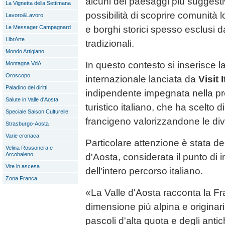
alcuni dei paesaggi più suggestiv
La Vignetta della Settimana
possibilità di scoprire comunità loc
Lavoro&Lavoro
e borghi storici spesso esclusi dai
Le Messager Campagnard
LibrArte
tradizionali.
Mondo Artigiano
In questo contesto si inserisce
Montagna VdA
Oroscopo
internazionale lanciata da
Visit I
Paladino dei diritti
indipendente impegnata nella p
Salute in Valle d'Aosta
turistico italiano, che ha scelto di
Speciale Saison Culturelle
francigeno valorizzandone le diver
Strasburgo-Aosta
Varie cronaca
Particolare attenzione è stata de
Velina Rossonera e
Arcobaleno
d'Aosta, considerata il punto di
Vite in ascesa
dell'intero percorso italiano.
Zona Franca
«La Valle d'Aosta racconta la F
dimensione più alpina e originaria.
pascoli d'alta quota e degli antic