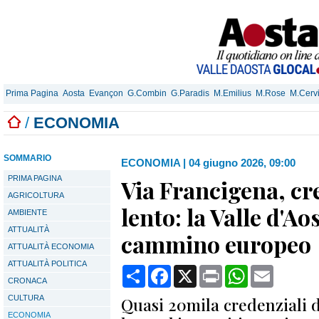
Prima Pagina
Aosta
Evançon
G.Combin
G.Paradis
M.Emilius
M.Rose
M.Cerv
/
ECONOMIA
SOMMARIO
ECONOMIA
|
04 giugno 2026, 09:00
PRIMA PAGINA
Via Francigena, cr
AGRICOLTURA
lento: la Valle d'Ao
AMBIENTE
ATTUALITÀ
cammino europeo
ATTUALITÀ ECONOMIA
ATTUALITÀ POLITICA
Condividi
Facebook
X
Print
WhatsApp
Email
CRONACA
CULTURA
Quasi 20mila credenziali d
ECONOMIA