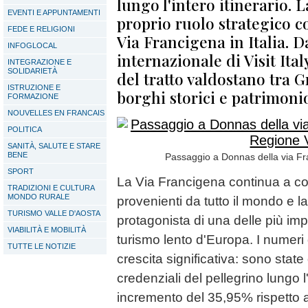
lungo l'intero itinerario. 
EVENTI E APPUNTAMENTI
proprio ruolo strategico c
FEDE E RELIGIONI
Via Francigena in Italia. 
INFOGLOCAL
internazionale di Visit Ital
INTEGRAZIONE E
SOLIDARIETÀ
del tratto valdostano tra 
ISTRUZIONE E
borghi storici e patrimoni
FORMAZIONE
NOUVELLES EN FRANCAIS
POLITICA
SANITÀ, SALUTE E STARE
BENE
Passaggio a Donnas della via Fr
SPORT
La Via Francigena continua a co
TRADIZIONI E CULTURA
MONDO RURALE
provenienti da tutto il mondo e l
TURISMO VALLE D'AOSTA
protagonista di una delle più imp
VIABILITÀ E MOBILITÀ
turismo lento d'Europa. I numer
TUTTE LE NOTIZIE
crescita significativa: sono state
credenziali del pellegrino lungo l'
incremento del 35,95% rispetto 