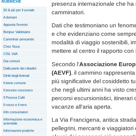
RUBRICHE
presenza internazionale che ha 
50 & più per il sociale
camminatori.
A domani
Dati che testimoniano un fenom
Appunta l'evento
Bonjour Valdotains
e che evidenziano come sempre
Camminar pensando
modalità di viaggio sostenibili, 
Chez Nous
mettere al centro il rapporto con i 
CISL VdA
Dai comuni
Secondo l'
Associazione Europe
Dalla parte dei cittadini
(AEVF)
, il cammino rappresenta
Diritti degli Animali
più significative del cosiddetto 
Il bene comune
che negli ultimi anni ha visto cre
Il borsino rossonero
percorsi escursionistici, itinerari 
Il Poussa Café
Il rosso e il nero
vacanze all'aria aperta.
Info consumatori
La Via Francigena, antica strada
Informazione economica e
aziendale
pellegrini, mercanti e viaggiatori
Informazioni pratiche