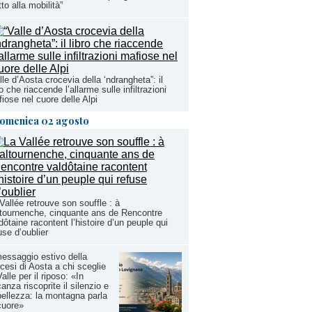
itto alla mobilità”
lle d’Aosta crocevia della ‘ndrangheta”: il
ro che riaccende l’allarme sulle infiltrazioni
iose nel cuore delle Alpi
omenica 02 agosto
Vallée retrouve son souffle : à
tournenche, cinquante ans de Rencontre
dôtaine racontent l’histoire d’un peuple qui
use d’oublier
messaggio estivo della
cesi di Aosta a chi sceglie
Valle per il riposo: «In
anza riscoprite il silenzio e
bellezza: la montagna parla
cuore»