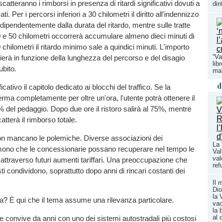
atteranno i rimborsi in presenza di ritardi significativi dovuti a
dir
i. Per i percorsi inferiori a 30 chilometri il diritto all'indennizzo
ndipendentemente dalla durata del ritardo, mentre sulle tratte
 e 50 chilometri occorrerà accumulare almeno dieci minuti di
0 chilometri il ritardo minimo sale a quindici minuti. L'importo
“Va
ierà in funzione della lunghezza del percorso e del disagio
lib
ubito.
maf
d
icativo il capitolo dedicato ai blocchi del traffico. Se la
ferma completamente per oltre un'ora, l'utente potrà ottenere il
 del pedaggio. Dopo due ore il ristoro salirà al 75%, mentre
catterà il rimborso totale.
n mancano le polemiche. Diverse associazioni dei
La 
ono che le concessionarie possano recuperare nel tempo le
Val
val
ttraverso futuri aumenti tariffari. Una preoccupazione che
ref
ti condividono, soprattutto dopo anni di rincari costanti dei
Il 
Dio
la 
ta? È qui che il tema assume una rilevanza particolare.
vac
la 
al 
e convive da anni con uno dei sistemi autostradali più costosi