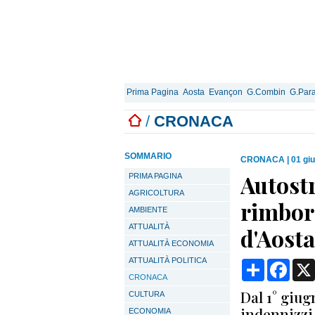
Prima Pagina
Aosta
Evançon
G.Combin
G.Para
/
CRONACA
SOMMARIO
CRONACA
|
01 gi
Autostr
PRIMA PAGINA
AGRICOLTURA
rimbors
AMBIENTE
ATTUALITÀ
d'Aost
ATTUALITÀ ECONOMIA
ATTUALITÀ POLITICA
Condividi
Face
CRONACA
Dal 1° giug
CULTURA
indennizzi 
ECONOMIA