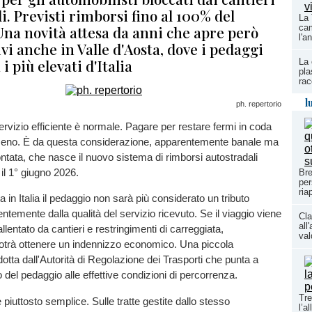
i. Previsti rimborsi fino al 100% del
La 
Una novità attesa da anni che apre però
cam
l'a
vi anche in Valle d'Aosta, dove i pedaggi
i più elevati d'Italia
La 
pla
rac
l
ph. repertorio
rvizio efficiente è normale. Pagare per restare fermi in coda
meno. È da questa considerazione, apparentemente banale ma
contata, che nasce il nuovo sistema di rimborsi autostradali
 il 1° giugno 2026.
Bre
per
ria
a in Italia il pedaggio non sarà più considerato un tributo
ntemente dalla qualità del servizio ricevuto. Se il viaggio viene
Cla
all
lentato da cantieri e restringimenti di carreggiata,
val
potrà ottenere un indennizzo economico. Una piccola
dotta dall'Autorità di Regolazione dei Trasporti che punta a
o del pedaggio alle effettive condizioni di percorrenza.
Tre
piuttosto semplice. Sulle tratte gestite dallo stesso
l’a