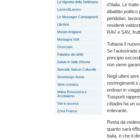
La Vignetta della Settimana
d'Italia. Le trat
Lavoro&Lavoro
dibattito politic
Le Messager Campagnard
pendolari, lavor
LibrArte
residenti valdos
RAV e SAV, frutt
Mondo Artigiano
Montagna VdA
Tuttavia il nuov
Oroscopo
Se l'autostrada è
Paladino dei diritti
principio second
Salute in Valle d'Aosta
non viene garan
Speciale Saison Culturelle
Negli ultimi anni
Strasburgo-Aosta
restringimenti 
Varie cronaca
ordinari in viagg
Velina Rossonera e
Trasporti rappre
Arcobaleno
cittadini ha un 
Vite in ascesa
irrilevante.
Zona Franca
Resta da vedere 
quanto sarà effi
Italia, è che il 