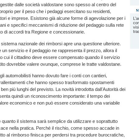
te gestite dalle società valdostane sono spesso al centro del
s
o proprio per il peso che i pedaggi esercitano su residenti,
atori e imprese. Esistono già alcune forme di agevolazione per i
L'a
con
tani e specifici meccanismi di riduzione del pedaggio sulla rete
vis
tra
o di accordi tra Regione e concessionarie.
o sistema nazionale dei rimborsi apre una questione ulteriore.
 un servizio e il pedaggio ne rappresenta il prezzo, allora il
o cui il cittadino deve essere compensato quando il servizio
tito dovrebbe valere ovunque, comprese le tratte valdostane.
 gli automobilisti hanno dovuto fare i conti con cantieri,
e rallentamenti che hanno spesso trasformato spostamenti
i ben più lunghi del previsto. La novità introdotta dall'Autorità dei
senta quindi un riconoscimento importante: il tempo dei
valore economico e non può essere considerato una variabile
quanto il sistema sarà semplice da utilizzare e soprattutto
cace nella pratica. Perché il rischio, come spesso accade in
diritto al rimborso finisca per perdersi tra procedure burocratiche,