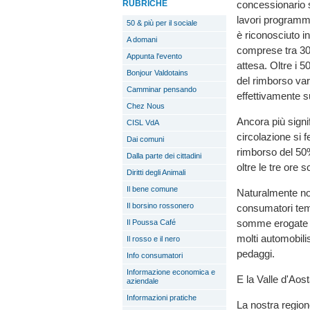
concessionario sc
RUBRICHE
lavori programmat
50 & più per il sociale
è riconosciuto i
A domani
comprese tra 30
Appunta l'evento
attesa. Oltre i 5
Bonjour Valdotains
del rimborso var
Camminar pensando
effettivamente s
Chez Nous
Ancora più signif
CISL VdA
circolazione si 
Dai comuni
rimborso del 50%
Dalla parte dei cittadini
oltre le tre ore s
Diritti degli Animali
Il bene comune
Naturalmente no
Il borsino rossonero
consumatori tem
somme erogate a
Il Poussa Café
molti automobilis
Il rosso e il nero
pedaggi.
Info consumatori
Informazione economica e
E la Valle d'Aos
aziendale
Informazioni pratiche
La nostra region