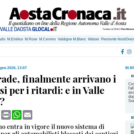
dis
M.Emilius
M.Rose
M.Cervino
Valdigne M.Blanc
Walser
Piemonte NordOves
ugno 2026, 13:07
IN B
ade, finalmente arrivano i
m
Cro
i per i ritardi: e in Valle
l'a
asc
dop
a?
Su
book
X
Print
WhatsApp
Email
m
no entra in vigore il nuovo sistema di
per gli automobilisti bloccati dai cantieri