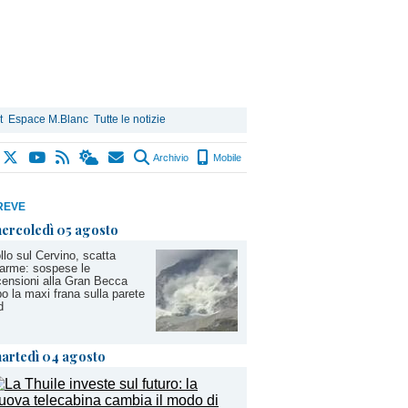
t
Espace M.Blanc
Tutte le notizie
Archivio
Mobile
REVE
ercoledì 05 agosto
llo sul Cervino, scatta
llarme: sospese le
ensioni alla Gran Becca
o la maxi frana sulla parete
d
artedì 04 agosto