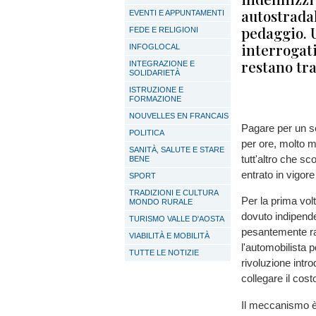
autostradal
EVENTI E APPUNTAMENTI
pedaggio. 
FEDE E RELIGIONI
interrogati
INFOGLOCAL
restano tra 
INTEGRAZIONE E
SOLIDARIETÀ
ISTRUZIONE E
FORMAZIONE
NOUVELLES EN FRANCAIS
Pagare per un se
POLITICA
per ore, molto 
SANITÀ, SALUTE E STARE
tutt'altro che s
BENE
entrato in vigore
SPORT
TRADIZIONI E CULTURA
Per la prima volt
MONDO RURALE
dovuto indipende
TURISMO VALLE D'AOSTA
pesantemente ral
VIABILITÀ E MOBILITÀ
l'automobilista 
TUTTE LE NOTIZIE
rivoluzione intro
collegare il cost
Il meccanismo è 