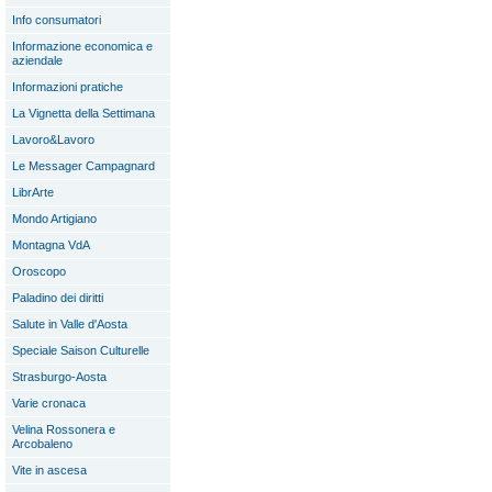
Info consumatori
Informazione economica e
aziendale
Informazioni pratiche
La Vignetta della Settimana
Lavoro&Lavoro
Le Messager Campagnard
LibrArte
Mondo Artigiano
Montagna VdA
Oroscopo
Paladino dei diritti
Salute in Valle d'Aosta
Speciale Saison Culturelle
Strasburgo-Aosta
Varie cronaca
Velina Rossonera e
Arcobaleno
Vite in ascesa