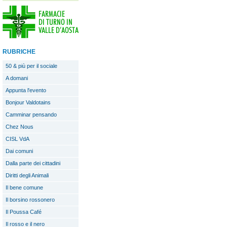
RUBRICHE
50 & più per il sociale
A domani
Appunta l'evento
Bonjour Valdotains
Camminar pensando
Chez Nous
CISL VdA
Dai comuni
Dalla parte dei cittadini
Diritti degli Animali
Il bene comune
Il borsino rossonero
Il Poussa Café
Il rosso e il nero