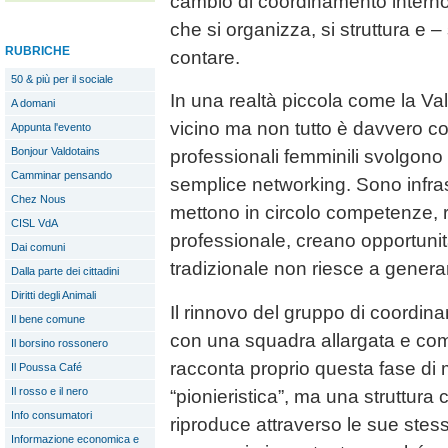
cambio di coordinamento interno
che si organizza, si struttura e –
RUBRICHE
contare.
50 & più per il sociale
In una realtà piccola come la Val
A domani
vicino ma non tutto è davvero co
Appunta l'evento
Bonjour Valdotains
professionali femminili svolgono 
Camminar pensando
semplice networking. Sono infrast
Chez Nous
mettono in circolo competenze, 
CISL VdA
professionale, creano opportuni
Dai comuni
tradizionale non riesce a gener
Dalla parte dei cittadini
Diritti degli Animali
Il rinnovo del gruppo di coordin
Il bene comune
con una squadra allargata e com
Il borsino rossonero
racconta proprio questa fase di 
Il Poussa Café
Il rosso e il nero
“pionieristica”, ma una struttura c
Info consumatori
riproduce attraverso le sue stes
Informazione economica e