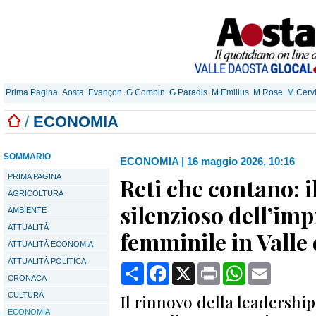
Prima Pagina
Aosta
Evançon
G.Combin
G.Paradis
M.Emilius
M.Rose
M.Cerv
/
ECONOMIA
SOMMARIO
ECONOMIA
|
16 maggio 2026, 10:16
PRIMA PAGINA
Reti che contano: i
AGRICOLTURA
silenzioso dell’im
AMBIENTE
ATTUALITÀ
femminile in Valle
ATTUALITÀ ECONOMIA
ATTUALITÀ POLITICA
Condividi
Facebook
X
Print
WhatsApp
Email
CRONACA
CULTURA
Il rinnovo della leadershi
ECONOMIA