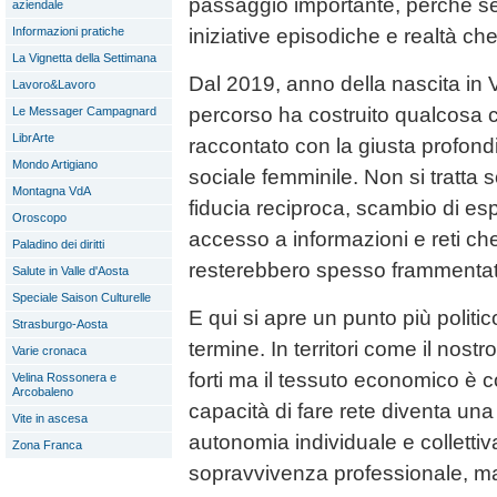
passaggio importante, perché se
aziendale
iniziative episodiche e realtà ch
Informazioni pratiche
La Vignetta della Settimana
Dal 2019, anno della nascita in 
Lavoro&Lavoro
percorso ha costruito qualcosa 
Le Messager Campagnard
LibrArte
raccontato con la giusta profondi
Mondo Artigiano
sociale femminile. Non si tratta s
Montagna VdA
fiducia reciproca, scambio di esp
Oroscopo
accesso a informazioni e reti che,
Paladino dei diritti
resterebbero spesso frammentat
Salute in Valle d'Aosta
Speciale Saison Culturelle
E qui si apre un punto più politi
Strasburgo-Aosta
termine. In territori come il nostr
Varie cronaca
forti ma il tessuto economico è 
Velina Rossonera e
Arcobaleno
capacità di fare rete diventa una
Vite in ascesa
autonomia individuale e collettiv
Zona Franca
sopravvivenza professionale, ma