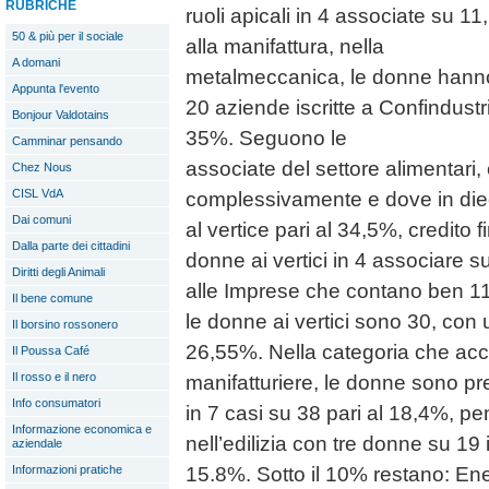
RUBRICHE
ruoli apicali in 4 associate su 1
50 & più per il sociale
alla manifattura, nella
A domani
metalmeccanica, le donne hanno r
Appunta l'evento
20 aziende iscritte a Confindustri
Bonjour Valdotains
35%. Seguono le
Camminar pensando
associate del settore alimentari
Chez Nous
CISL VdA
complessivamente e dove in die
Dai comuni
al vertice pari al 34,5%, credito
Dalla parte dei cittadini
donne ai vertici in 4 associare su
Diritti degli Animali
alle Imprese che contano ben 1
Il bene comune
le donne ai vertici sono 30, con
Il borsino rossonero
26,55%. Nella categoria che acco
Il Poussa Café
Il rosso e il nero
manifatturiere, le donne sono pres
Info consumatori
in 7 casi su 38 pari al 18,4%, pe
Informazione economica e
nell’edilizia con tre donne su 19
aziendale
Informazioni pratiche
15.8%. Sotto il 10% restano: E