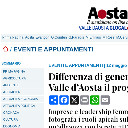
Prima Pagina
Aosta
Evançon
G.Combin
G.Paradis
M.Emilius
M.Rose
M.Cerv
/
EVENTI E APPUNTAMENTI
SOMMARIO
EVENTI E APPUNTAMENTI
|
12 maggio 
PRIMA PAGINA
Differenza di gener
AGRICOLTURA
Valle d’Aosta il pr
AMBIENTE
ATTUALITÀ
Condividi
Facebook
X
Print
WhatsApp
Email
ATTUALITÀ ECONOMIA
ATTUALITÀ POLITICA
Imprese e leadership femm
CRONACA
fotografa i ruoli apicali sul
CULTURA
un'alleanza con la rete #
ECONOMIA