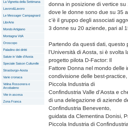
La Vignetta della Settimana
donna in posizione di vertice su 
Lavoro&Lavoro
dove le donne sono due su 35 az
Le Messager Campagnard
c’è il gruppo degli associati aggr
LibrArte
3 donne su 20 aziende, pari al 
Mondo Artigiano
Montagna VdA
Oroscopo
Partendo da questi dati, questo
Paladino dei diritti
l’Università di Aosta, si è svolta
Salute in Valle d'Aosta
progetto pilota D-Factor: Il
Speciale Saison Culturelle
Fattore Donna nel mondo delle i
Strasburgo-Aosta
condivisione delle best-practic
Varie cronaca
Piccola Industria di
Velina Rossonera e
Arcobaleno
Confindustria Valle d’Aosta e ch
Vite in ascesa
di una delegazione di aziende 
Zona Franca
Confindustria Benevento,
guidata da Clementina Donisi, P
Piccola Industria di Confindustr