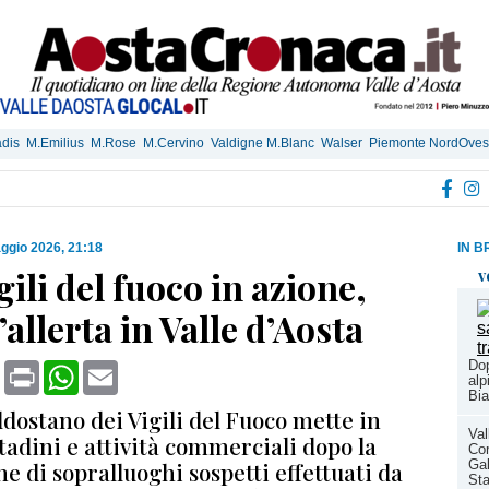
dis
M.Emilius
M.Rose
M.Cervino
Valdigne M.Blanc
Walser
Piemonte NordOves
ggio 2026, 21:18
IN B
igili del fuoco in azione,
v
l’allerta in Valle d’Aosta
Dop
book
X
Print
WhatsApp
Email
alp
Bi
ldostano dei Vigili del Fuoco mette in
Val
tadini e attività commerciali dopo la
Cor
e di sopralluoghi sospetti effettuati da
Gal
Sta