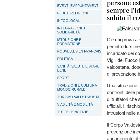
persone est
EVENTI E APPUNTAMENTI
sempre l’id
FEDE E RELIGIONI
subito il 11
INFOGLOCAL
INTEGRAZIONE E
SOLIDARIETÀ
C’è chi prova a s
ISTRUZIONE E
FORMAZIONE
per introdursi n
NOUVELLES EN FRANCAIS
incaricato dei c
POLITICA
Vigili del Fuoco 
SANITÀ, SALUTE E STARE
valdostana, dopo
BENE
di prevenzione i
SPORT
Una situazione 
TRADIZIONI E CULTURA
MONDO RURALE
confronti delle p
TURISMO VALLE D'AOSTA
di truffatori ch
VIABILITÀ E MOBILITÀ
ufficiali. Il ris
TUTTE LE NOTIZIE
intrusioni nelle
Il Corpo Valdosta
prevenzione inc
appartenente al 