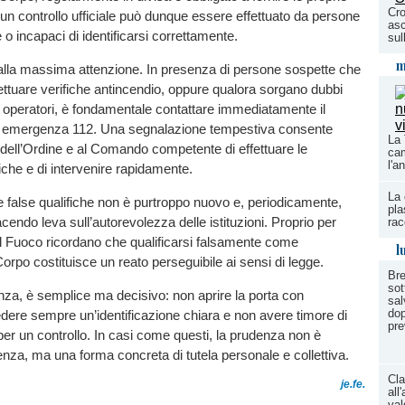
Cro
un controllo ufficiale può dunque essere effettuato da persone
asc
 o incapaci di identificarsi correttamente.
sul
m
 alla massima attenzione. In presenza di persone sospette che
fettuare verifiche antincendio, oppure qualora sorgano dubbi
gli operatori, è fondamentale contattare immediatamente il
i emergenza 112. Una segnalazione tempestiva consente
La 
ze dell’Ordine e al Comando competente di effettuare le
cam
l'a
iche e di intervenire rapidamente.
La 
e false qualifiche non è purtroppo nuovo e, periodicamente,
pla
acendo leva sull’autorevolezza delle istituzioni. Proprio per
rac
del Fuoco ricordano che qualificarsi falsamente come
l
Corpo costituisce un reato perseguibile ai sensi di legge.
Bre
sot
tanza, è semplice ma decisivo: non aprire la porta con
sal
dop
dere sempre un’identificazione chiara e non avere timore di
pr
per un controllo. In casi come questi, la prudenza non è
enza, ma una forma concreta di tutela personale e collettiva.
Cla
je.fe.
all
val