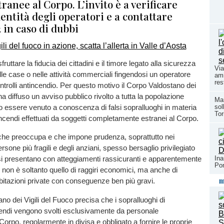
ranee al Corpo. L’invito è a verificare
entità degli operatori e a contattare
2 in caso di dubbi
fruttare la fiducia dei cittadini e il timore legato alla sicurezza
Via
elle case o nelle attività commerciali fingendosi un operatore
amm
res
ontrolli antincendio. Per questo motivo il Corpo Valdostano dei
ha diffuso un avviso pubblico rivolto a tutta la popolazione
Mar
sol
 essere venuto a conoscenza di falsi sopralluoghi in materia
Tor
ncendi effettuati da soggetti completamente estranei al Corpo.
che preoccupa e che impone prudenza, soprattutto nei
ersone più fragili e degli anziani, spesso bersaglio privilegiato
Ina
e si presentano con atteggiamenti rassicuranti e apparentemente
Pon
chio non è soltanto quello di raggiri economici, ma anche di
m
 abitazioni private con conseguenze ben più gravi.
no dei Vigili del Fuoco precisa che i sopralluoghi di
endi vengono svolti esclusivamente da personale
Corpo, regolarmente in divisa e obbligato a fornire le proprie