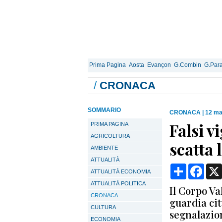
Prima Pagina
Aosta
Evançon
G.Combin
G.Para
/
CRONACA
SOMMARIO
CRONACA
|
12 ma
Falsi v
PRIMA PAGINA
AGRICOLTURA
scatta 
AMBIENTE
ATTUALITÀ
Condividi
Face
ATTUALITÀ ECONOMIA
ATTUALITÀ POLITICA
Il Corpo Va
CRONACA
guardia cit
CULTURA
segnalazion
ECONOMIA