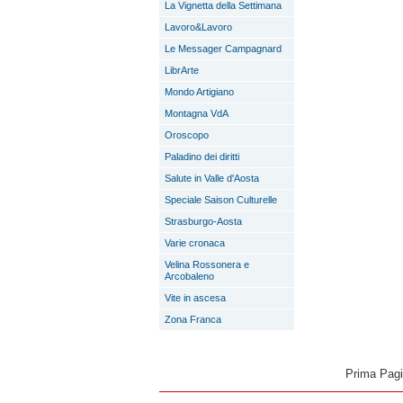
La Vignetta della Settimana
Lavoro&Lavoro
Le Messager Campagnard
LibrArte
Mondo Artigiano
Montagna VdA
Oroscopo
Paladino dei diritti
Salute in Valle d'Aosta
Speciale Saison Culturelle
Strasburgo-Aosta
Varie cronaca
Velina Rossonera e
Arcobaleno
Vite in ascesa
Zona Franca
Prima Pag