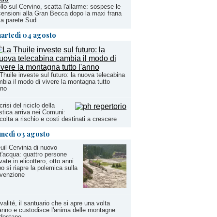
llo sul Cervino, scatta l'allarme: sospese le
ensioni alla Gran Becca dopo la maxi frana
la parete Sud
artedì 04 agosto
Thuile investe sul futuro: la nuova telecabina
bia il modo di vivere la montagna tutto
nno
crisi del riciclo della
stica arriva nei Comuni:
colta a rischio e costi destinati a crescere
unedì 03 agosto
uil-Cervinia di nuovo
t'acqua: quattro persone
vate in elicottero, otto anni
o si riapre la polemica sulla
evenzione
valité, il santuario che si apre una volta
'anno e custodisce l'anima delle montagne
dostane