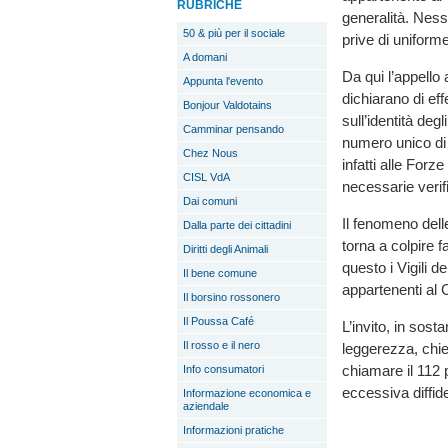
RUBRICHE
generalità. Ness
50 & più per il sociale
prive di uniforme
A domani
Da qui l’appello
Appunta l'evento
dichiarano di ef
Bonjour Valdotains
sull’identità de
Camminar pensando
numero unico d
Chez Nous
infatti alle For
CISL VdA
necessarie verif
Dai comuni
Il fenomeno dell
Dalla parte dei cittadini
torna a colpire f
Diritti degli Animali
questo i Vigili 
Il bene comune
appartenenti al 
Il borsino rossonero
Il Poussa Café
L’invito, in sos
Il rosso e il nero
leggerezza, chie
chiamare il 112 
Info consumatori
eccessiva diffid
Informazione economica e
aziendale
Informazioni pratiche