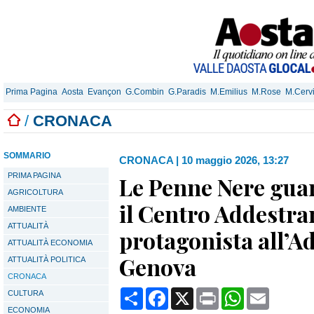
Prima Pagina
Aosta
Evançon
G.Combin
G.Paradis
M.Emilius
M.Rose
M.Cerv
/
CRONACA
SOMMARIO
CRONACA
|
10 maggio 2026, 13:27
PRIMA PAGINA
Le Penne Nere guar
AGRICOLTURA
il Centro Addestr
AMBIENTE
ATTUALITÀ
protagonista all’A
ATTUALITÀ ECONOMIA
Genova
ATTUALITÀ POLITICA
CRONACA
Condividi
Facebook
X
Print
WhatsApp
Email
CULTURA
ECONOMIA