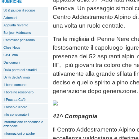
RUBRICHE
Genova. Un passaggio simbolico 
50 & più per il sociale
Centro Addestramento Alpino di
A domani
una volta un ruolo centrale.
Appunta l'evento
Bonjour Valdotains
Tra le migliaia di Penne Nere c
Camminar pensando
festosamente il capoluogo ligure,
Chez Nous
CISL VdA
presenza dei 52 aspiranti alpini
Dai comuni
III”, i più giovani tra coloro che
Dalla parte dei cittadini
attivamente alla grande sfilata fi
Diritti degli Animali
deciso e quello spirito alpino ch
Il bene comune
generazione dopo generazione.
Il borsino rossonero
Il Poussa Café
Il rosso e il nero
Info consumatori
41^ Compagnia
Informazione economica e
aziendale
Il Centro Addestramento Alpino d
Informazioni pratiche
eccellenza valdostana e riferime