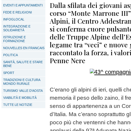
Dalla sfilata dei giovani as
EVENTI E APPUNTAMENTI
corso “Monte Marrone III” 
FEDE E RELIGIONI
Alpini, il Centro Addestra
INFOGLOCAL
si conferma cuore pulsant
INTEGRAZIONE E
SOLIDARIETÀ
delle Truppe Alpine dell’Es
ISTRUZIONE E
FORMAZIONE
legame tra “veci” e nuove
NOUVELLES EN FRANCAIS
raccontato la forza, i valori
POLITICA
Penne Nere
SANITÀ, SALUTE E STARE
BENE
SPORT
TRADIZIONI E CULTURA
MONDO RURALE
C’erano gli alpini di ieri, quelli 
TURISMO VALLE D'AOSTA
memoria il peso dello zaino, il f
VIABILITÀ E MOBILITÀ
TUTTE LE NOTIZIE
senso di appartenenza a un Corp
d’Italia. Ma c’erano soprattutto gl
poco più che ventenni che hanno s
applausi della 97ª Adunata Nazio