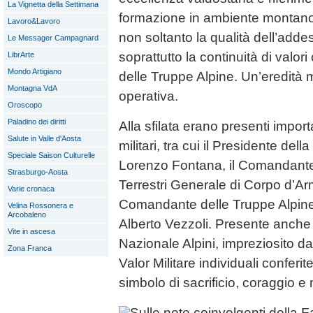
La Vignetta della Settimana
formazione in ambiente montan
Lavoro&Lavoro
non soltanto la qualità dell’adde
Le Messager Campagnard
soprattutto la continuità di valori
LibrArte
Mondo Artigiano
delle Truppe Alpine. Un’eredità
Montagna VdA
operativa.
Oroscopo
Paladino dei diritti
Alla sfilata erano presenti importa
Salute in Valle d'Aosta
militari, tra cui il Presidente de
Speciale Saison Culturelle
Lorenzo Fontana, il Comandante
Strasburgo-Aosta
Terrestri Generale di Corpo d’Ar
Varie cronaca
Comandante delle Truppe Alpine
Velina Rossonera e
Arcobaleno
Alberto Vezzoli. Presente anche 
Vite in ascesa
Nazionale Alpini, impreziosito d
Zona Franca
Valor Militare individuali conferit
simbolo di sacrificio, coraggio e 
Sulle note coinvolgenti della F