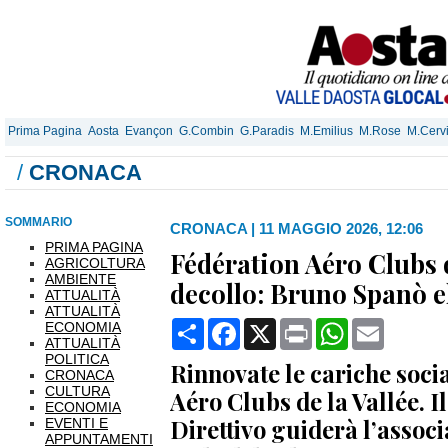
Prima Pagina
Aosta
Evançon
G.Combin
G.Paradis
M.Emilius
M.Rose
M.Cerv
/
CRONACA
SOMMARIO
CRONACA
|
11 MAGGIO 2026, 12:06
PRIMA PAGINA
Fédération Aéro Clubs d
AGRICOLTURA
AMBIENTE
decollo: Bruno Spanò e
ATTUALITÀ
ATTUALITÀ
Condividi
Facebook
X
Print
WhatsApp
Email
ECONOMIA
ATTUALITÀ
POLITICA
Rinnovate le cariche socia
CRONACA
CULTURA
Aéro Clubs de la Vallée. I
ECONOMIA
Direttivo guiderà l’assoc
EVENTI E
APPUNTAMENTI