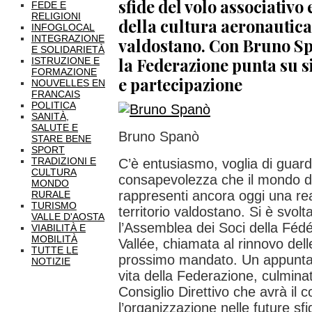
sfide del volo associativo
FEDE E
RELIGIONI
della cultura aeronautica 
INFOGLOCAL
INTEGRAZIONE
valdostano. Con Bruno Sp
E SOLIDARIETÀ
la Federazione punta su s
ISTRUZIONE E
FORMAZIONE
e partecipazione
NOUVELLES EN
FRANCAIS
POLITICA
SANITÀ,
SALUTE E
Bruno Spanò
STARE BENE
SPORT
TRADIZIONI E
C’è entusiasmo, voglia di guard
CULTURA
consapevolezza che il mondo de
MONDO
rappresenti ancora oggi una rea
RURALE
TURISMO
territorio valdostano. Si è svolta
VALLE D'AOSTA
l’Assemblea dei Soci della Fédé
VIABILITÀ E
MOBILITÀ
Vallée, chiamata al rinnovo delle
TUTTE LE
prossimo mandato. Un appuntame
NOTIZIE
vita della Federazione, culmina
Consiglio Direttivo che avrà il
l’organizzazione nelle future sf