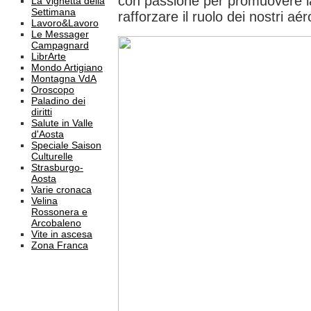
con passione per promuovere la
La Vignetta della
Settimana
rafforzare il ruolo dei nostri aéro
Lavoro&Lavoro
Le Messager
Campagnard
LibrArte
Mondo Artigiano
Montagna VdA
Oroscopo
Paladino dei
diritti
Salute in Valle
d'Aosta
Speciale Saison
Culturelle
Strasburgo-
Aosta
Varie cronaca
Velina
Rossonera e
Arcobaleno
Vite in ascesa
Zona Franca