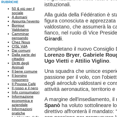
RUBRICHE
istituzionali.
50 & più per il
sociale
Alla guida della Fédération è st
A domani
figura conosciuta e apprezzata
Appunta l'evento
Bonjour
valdostano, che assumerà la car
Valdotains
fianco, nel ruolo di Vice Presid
Camminar
pensando
Girardi
.
Chez Nous
CISL VdA
Completano il nuovo Consiglio Di
Dai comuni
Lorenzo Bryer
,
Gabriele Rou
Dalla parte dei
cittadini
Ugo Vietti
e
Attilio Viglino
.
Diritti degli
Animali
Una squadra che unisce esper
Il bene comune
Il borsino
passione per il volo, con l’obiett
rossonero
degli aéroclub valdostani e cons
Il Poussa Café
Il rosso e il nero
attività aeronautica, territorio 
Info consumatori
Informazione
A margine dell’insediamento, il
economica e
Spanò
ha voluto sottolineare lo 
aziendale
Informazioni
direttivo affronterà il mandato:
pratiche