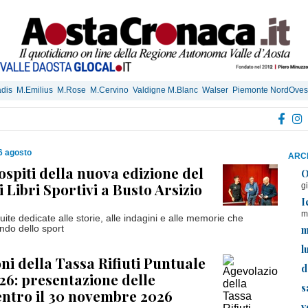
dis
M.Emilius
M.Rose
M.Cervino
Valdigne M.Blanc
Walser
Piemonte NordOves
6 agosto
ARCH
 ospiti della nuova edizione del
O
i Libri Sportivi a Busto Arsizio
g
I
m
uite dedicate alle storie, alle indagini e alle memorie che
m
ndo dello sport
l
ni della Tassa Rifiuti Puntuale
d
26: presentazione delle
s
ntro il 30 novembre 2026
v