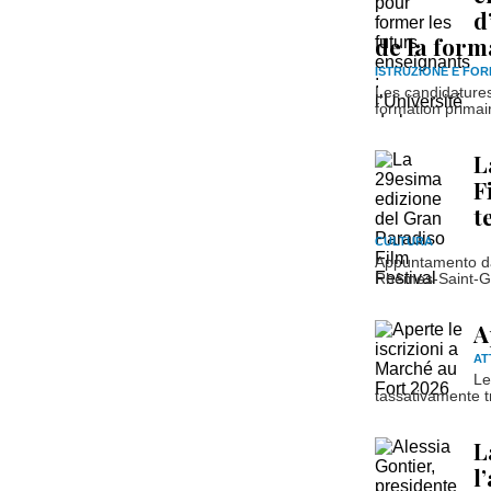
d
de la form
ISTRUZIONE E FO
Les candidatures
formation primai
L
F
t
CULTURA
Appuntamento dal
Rhêmes-Saint-Ge
A
AT
Le
tassativamente tra
L
l