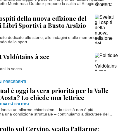
getto Monterosa Outdoor propone la salita al Rifugio Bonze,...
 ospiti della nuova edizione del
i Libri Sportivi a Busto Arsizio
uite dedicate alle storie, alle indagini e alle memorie che
ndo dello sport
t Valdôtains à sec
tani in secca
RNI PRECEDENTI
ual è oggi la vera priorità per la Valle
’Aosta? Lo chiede una lettrice
TUALITÀ POLITICA
 lancia un allarme chiarissimo – la siccità non è più
 una condizione strutturale – continuiamo a discutere del...
rollo sul Cervino, scatta l'allarme: