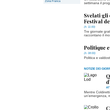
Zona Franca
settimana il pro
Svelati gli
Festival de
(h. 11:00)
Tre giornate grat
raccontano il mo
Politique e
(h. 08:00)
Politica e valdos
NOTIZIE DEI GIO
Q
d
AT
Mentre Coldiretti
un’emergenza, ma
C