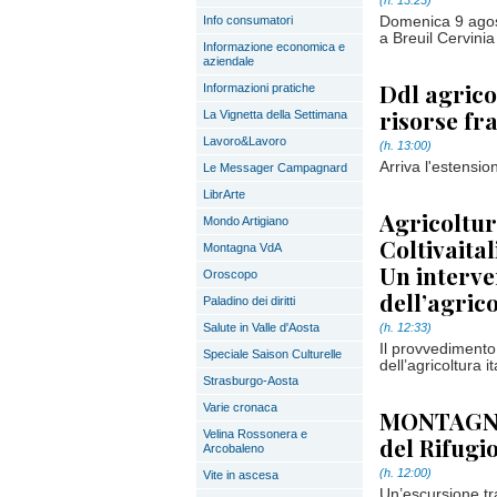
(h. 13:23)
Info consumatori
Domenica 9 agos
a Breuil Cervinia
Informazione economica e
aziendale
Ddl agrico
Informazioni pratiche
risorse f
La Vignetta della Settimana
Lavoro&Lavoro
(h. 13:00)
Arriva l'estensio
Le Messager Campagnard
LibrArte
Agricoltur
Mondo Artigiano
Coltivaital
Montagna VdA
Un interve
Oroscopo
dell’agrico
Paladino dei diritti
Salute in Valle d'Aosta
(h. 12:33)
Il provvedimento 
Speciale Saison Culturelle
dell’agricoltura i
Strasburgo-Aosta
Varie cronaca
MONTAGNA 
Velina Rossonera e
del Rifugi
Arcobaleno
(h. 12:00)
Vite in ascesa
Un’escursione tr