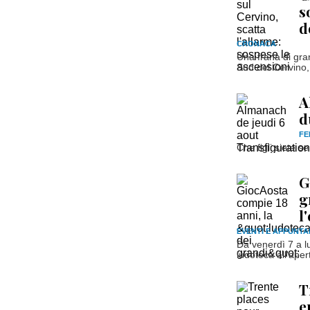
s
d
CRONACA
Una frana di gran
Sud del Cervino,
A
d
FE
Che figli siete s
G
g
l
EVENTI E APPUNTA
Da venerdì 7 a l
ludoteca all'aper
T
e