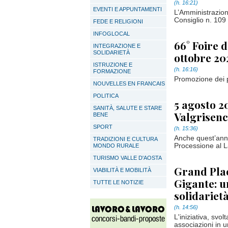
(h. 16:21)
EVENTI E APPUNTAMENTI
L’Amministrazion
Consiglio n. 109 
FEDE E RELIGIONI
INFOGLOCAL
66° Foire d
INTEGRAZIONE E
SOLIDARIETÀ
ottobre 20
ISTRUZIONE E
(h. 16:16)
FORMAZIONE
Promozione dei pr
NOUVELLES EN FRANCAIS
POLITICA
5 agosto 2
SANITÀ, SALUTE E STARE
Valgrisenc
BENE
SPORT
(h. 15:36)
Anche quest’anno,
TRADIZIONI E CULTURA
Processione al 
MONDO RURALE
TURISMO VALLE D'AOSTA
Grand Plac
VIABILITÀ E MOBILITÀ
Gigante: u
TUTTE LE NOTIZIE
solidarietà
(h. 14:56)
L'iniziativa, svol
associazioni in u