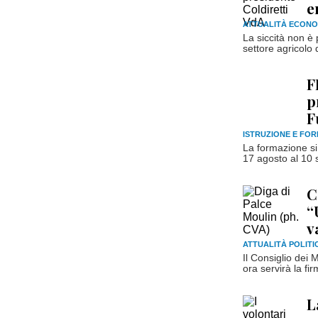
e
ATTUALITÀ ECONO
La siccità non è
settore agricolo d
F
p
F
ISTRUZIONE E FO
La formazione si 
17 agosto al 10 s
C
“
v
ATTUALITÀ POLITI
Il Consiglio dei 
ora servirà la fi
L