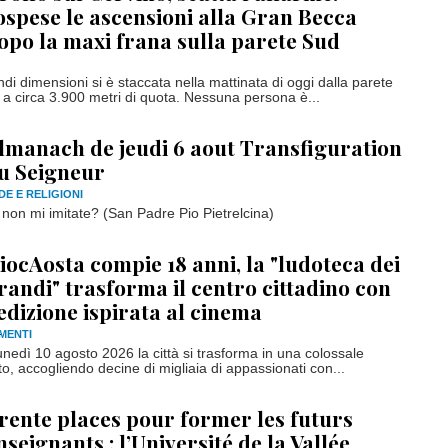
ospese le ascensioni alla Gran Becca
opo la maxi frana sulla parete Sud
di dimensioni si è staccata nella mattinata di oggi dalla parete
 a circa 3.900 metri di quota. Nessuna persona è...
lmanach de jeudi 6 aout Transfiguration
u Seigneur
DE E RELIGIONI
e non mi imitate? (San Padre Pio Pietrelcina)
iocAosta compie 18 anni, la "ludoteca dei
randi" trasforma il centro cittadino con
'edizione ispirata al cinema
MENTI
unedì 10 agosto 2026 la città si trasforma in una colossale
to, accogliendo decine di migliaia di appassionati con...
rente places pour former les futurs
nseignants : l’Université de la Vallée