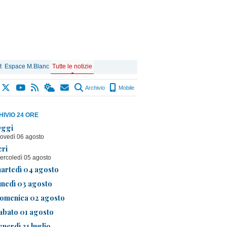
t
Espace M.Blanc
Tutte le notizie
Archivio
Mobile
IVIO 24 ORE
ggi
iovedì 06 agosto
eri
ercoledì 05 agosto
artedì 04 agosto
unedì 03 agosto
omenica 02 agosto
abato 01 agosto
enerdì 31 luglio