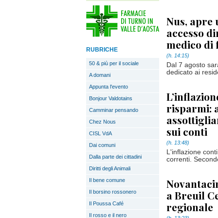
Nus, apre
accesso dir
medico di 
RUBRICHE
(h. 14:15)
50 & più per il sociale
Dal 7 agosto sar
dedicato ai resid
A domani
Appunta l'evento
L’inflazion
Bonjour Valdotains
risparmi: 
Camminar pensando
assottigli
Chez Nous
sui conti
CISL VdA
(h. 13:48)
Dai comuni
L'inflazione cont
Dalla parte dei cittadini
correnti. Secondo
Diritti degli Animali
Novantacin
Il bene comune
a Breuil Ce
Il borsino rossonero
regionale
Il Poussa Café
Il rosso e il nero