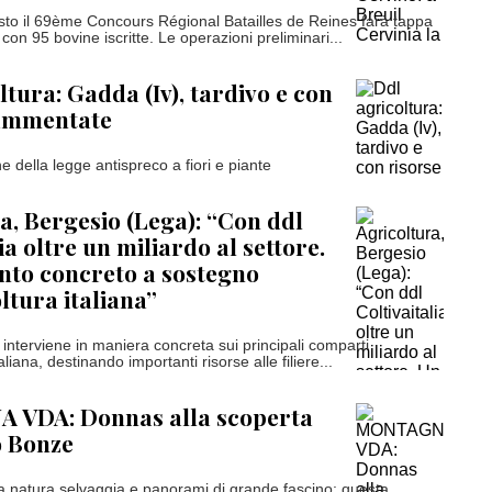
to il 69ème Concours Régional Batailles de Reines farà tappa
 con 95 bovine iscritte. Le operazioni preliminari...
ltura: Gadda (Iv), tardivo e con
rammentate
ne della legge antispreco a fiori e piante
a, Bergesio (Lega): “Con ddl
ia oltre un miliardo al settore.
nto concreto a sostegno
ltura italiana”
interviene in maniera concreta sui principali comparti
taliana, destinando importanti risorse alle filiere...
VDA: Donnas alla scoperta
o Bonze
a natura selvaggia e panorami di grande fascino: questa