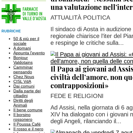
una valutazione nell’inte
ATTUALITÀ POLITICA
Il sindaco di Aosta in audizion
RUBRICHE
regionale chiarisce l’iter del Pi
50 & più per il
e respinge le critiche sulla...
sociale
A domani
Appunta l'evento
Bonjour
Valdotains
Il Papa ai giovani ad Assis
Camminar
pensando
civiltà dell’amore, non qu
Chez Nous
CISL VdA
contrapposizioni»
Dai comuni
Dalla parte dei
FEDE E RELIGIONI
cittadini
Diritti degli
Animali
Ad Assisi, nella giornata di 6 
Il bene comune
XIV ha dialogato con i giovani 
Il borsino
rossonero
degli Angeli, rilanciando il...
Il Poussa Café
Il rosso e il nero