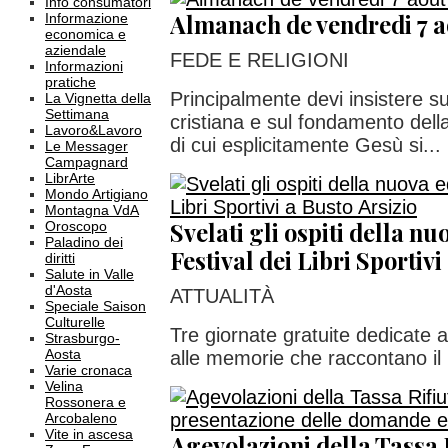
Info consumatori
Almanach de vendredi 7 a
Informazione
economica e
aziendale
FEDE E RELIGIONI
Informazioni
pratiche
Principalmente devi insistere su
La Vignetta della
Settimana
cristiana e sul fondamento della 
Lavoro&Lavoro
di cui esplicitamente Gesù si...
Le Messager
Campagnard
LibrArte
Mondo Artigiano
Montagna VdA
Svelati gli ospiti della nu
Oroscopo
Paladino dei
Festival dei Libri Sportivi
diritti
Salute in Valle
d'Aosta
ATTUALITÀ
Speciale Saison
Culturelle
Tre giornate gratuite dedicate al
Strasburgo-
Aosta
alle memorie che raccontano il
Varie cronaca
Velina
Rossonera e
Arcobaleno
Vite in ascesa
Agevolazioni della Tassa 