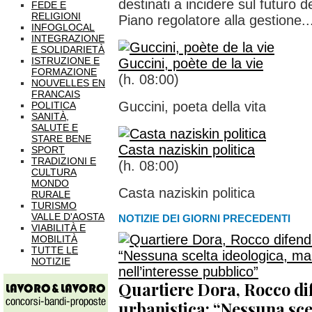
destinati a incidere sul futuro de
FEDE E
RELIGIONI
Piano regolatore alla gestione..
INFOGLOCAL
INTEGRAZIONE
E SOLIDARIETÀ
ISTRUZIONE E
Guccini, poète de la vie
FORMAZIONE
(h. 08:00)
NOUVELLES EN
FRANCAIS
Guccini, poeta della vita
POLITICA
SANITÀ,
SALUTE E
STARE BENE
Casta naziskin politica
SPORT
TRADIZIONI E
(h. 08:00)
CULTURA
MONDO
Casta naziskin politica
RURALE
TURISMO
VALLE D'AOSTA
NOTIZIE DEI GIORNI PRECEDENTI
VIABILITÀ E
MOBILITÀ
TUTTE LE
NOTIZIE
Quartiere Dora, Rocco dif
urbanistica: “Nessuna sce