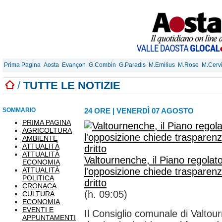
Prima Pagina
Aosta
Evançon
G.Combin
G.Paradis
M.Emilius
M.Rose
M.Cerv
/
TUTTE LE NOTIZIE
SOMMARIO
24 ORE
|
VENERDÌ 07 AGOSTO
PRIMA PAGINA
AGRICOLTURA
AMBIENTE
ATTUALITÀ
ATTUALITÀ
Valtournenche, il Piano regolator
ECONOMIA
ATTUALITÀ
l'opposizione chiede trasparenz
POLITICA
dritto
CRONACA
(h. 09:05)
CULTURA
ECONOMIA
EVENTI E
Il Consiglio comunale di Valtou
APPUNTAMENTI