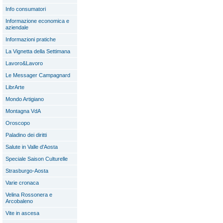
Info consumatori
Informazione economica e
aziendale
Informazioni pratiche
La Vignetta della Settimana
Lavoro&Lavoro
Le Messager Campagnard
LibrArte
Mondo Artigiano
Montagna VdA
Oroscopo
Paladino dei diritti
Salute in Valle d'Aosta
Speciale Saison Culturelle
Strasburgo-Aosta
Varie cronaca
Velina Rossonera e
Arcobaleno
Vite in ascesa