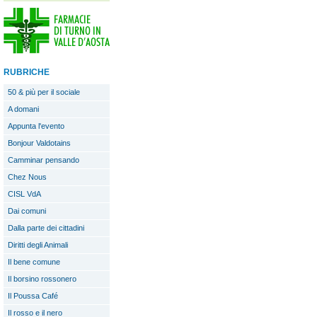
RUBRICHE
50 & più per il sociale
A domani
Appunta l'evento
Bonjour Valdotains
Camminar pensando
Chez Nous
CISL VdA
Dai comuni
Dalla parte dei cittadini
Diritti degli Animali
Il bene comune
Il borsino rossonero
Il Poussa Café
Il rosso e il nero