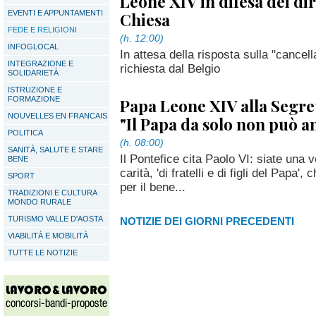
Leone XIV in difesa dei diri
EVENTI E APPUNTAMENTI
Chiesa
FEDE E RELIGIONI
(h. 12:00)
INFOGLOCAL
In attesa della risposta sulla "cancel
INTEGRAZIONE E
richiesta dal Belgio
SOLIDARIETÀ
ISTRUZIONE E
FORMAZIONE
Papa Leone XIV alla Segret
NOUVELLES EN FRANCAIS
"Il Papa da solo non può a
POLITICA
(h. 08:00)
SANITÀ, SALUTE E STARE
Il Pontefice cita Paolo VI: siate una 
BENE
carità, 'di fratelli e di figli del Pap
SPORT
per il bene...
TRADIZIONI E CULTURA
MONDO RURALE
TURISMO VALLE D'AOSTA
NOTIZIE DEI GIORNI PRECEDENTI
VIABILITÀ E MOBILITÀ
TUTTE LE NOTIZIE