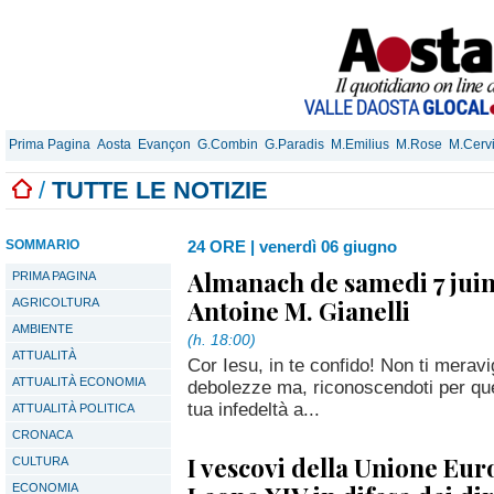
Prima Pagina
Aosta
Evançon
G.Combin
G.Paradis
M.Emilius
M.Rose
M.Cerv
/
TUTTE LE NOTIZIE
SOMMARIO
24 ORE
|
venerdì 06 giugno
Almanach de samedi 7 juin
PRIMA PAGINA
Antoine M. Gianelli
AGRICOLTURA
AMBIENTE
(h. 18:00)
ATTUALITÀ
Cor Iesu, in te confido! Non ti meravig
ATTUALITÀ ECONOMIA
debolezze ma, riconoscendoti per quell
tua infedeltà a...
ATTUALITÀ POLITICA
CRONACA
I vescovi della Unione Eu
CULTURA
ECONOMIA