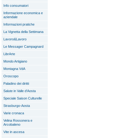
Info consumatori
Informazione economica e
aziendale
Informazioni pratiche
La Vignetta della Settimana
Lavoro&Lavoro
Le Messager Campagnard
LibrArte
Mondo Artigiano
Montagna VdA
Oroscopo
Paladino dei diritti
Salute in Valle d'Aosta
Speciale Saison Culturelle
Strasburgo-Aosta
Varie cronaca
Velina Rossonera e
Arcobaleno
Vite in ascesa