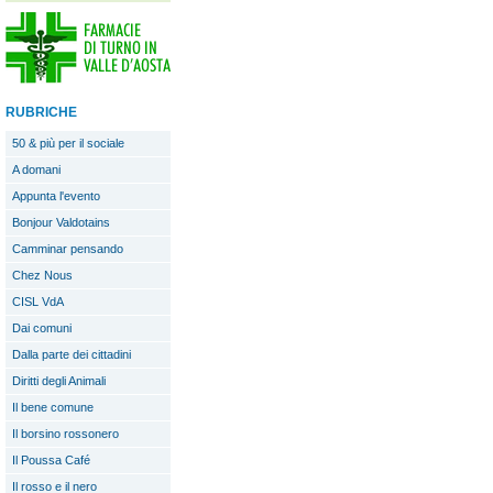
RUBRICHE
50 & più per il sociale
A domani
Appunta l'evento
Bonjour Valdotains
Camminar pensando
Chez Nous
CISL VdA
Dai comuni
Dalla parte dei cittadini
Diritti degli Animali
Il bene comune
Il borsino rossonero
Il Poussa Café
Il rosso e il nero