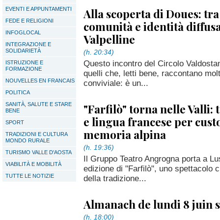
EVENTI E APPUNTAMENTI
Alla scoperta di Doues: tra
FEDE E RELIGIONI
comunità e identità diffusa
INFOGLOCAL
Valpelline
INTEGRAZIONE E
SOLIDARIETÀ
(h. 20:34)
Questo incontro del Circolo Valdosta
ISTRUZIONE E
FORMAZIONE
quelli che, letti bene, raccontano mo
NOUVELLES EN FRANCAIS
conviviale: è un...
POLITICA
SANITÀ, SALUTE E STARE
"Farfilò" torna nelle Valli:
BENE
e lingua francese per cust
SPORT
memoria alpina
TRADIZIONI E CULTURA
MONDO RURALE
(h. 19:36)
TURISMO VALLE D'AOSTA
Il Gruppo Teatro Angrogna porta a Lu
VIABILITÀ E MOBILITÀ
edizione di "Farfilò", uno spettacolo c
TUTTE LE NOTIZIE
della tradizione...
Almanach de lundi 8 juin 
(h. 18:00)