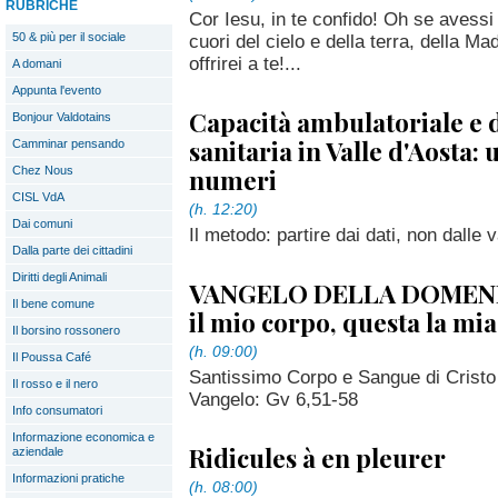
RUBRICHE
Cor Iesu, in te confido! Oh se avessi inf
50 & più per il sociale
cuori del cielo e della terra, della Madr
offrirei a te!...
A domani
Appunta l'evento
Capacità ambulatoriale e
Bonjour Valdotains
sanitaria in Valle d'Aosta: 
Camminar pensando
numeri
Chez Nous
CISL VdA
(h. 12:20)
Dai comuni
Il metodo: partire dai dati, non dalle 
Dalla parte dei cittadini
Diritti degli Animali
VANGELO DELLA DOMENIC
Il bene comune
il mio corpo, questa la mia
Il borsino rossonero
(h. 09:00)
Il Poussa Café
Santissimo Corpo e Sangue di Cristo
Il rosso e il nero
Vangelo: Gv 6,51-58
Info consumatori
Informazione economica e
Ridicules à en pleurer
aziendale
Informazioni pratiche
(h. 08:00)