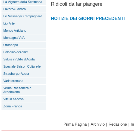
La Vignetta della Settimana
Ridicoli da far piangere
Lavoro&Lavoro
Le Messager Campagnard
NOTIZIE DEI GIORNI PRECEDENTI
LibrArte
Mondo Artigiano
Montagna VdA
Oroscopo
Paladino dei diritti
Salute in Valle d'Aosta
Speciale Saison Culturelle
Strasburgo-Aosta
Varie cronaca
Velina Rossonera e
Arcobaleno
Vite in ascesa
Zona Franca
Prima Pagina
|
Archivio
|
Redazione
|
I