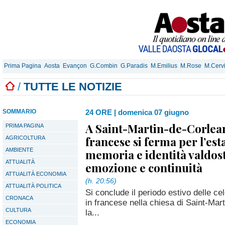
Prima Pagina
Aosta
Evançon
G.Combin
G.Paradis
M.Emilius
M.Rose
M.Cerv
/
TUTTE LE NOTIZIE
SOMMARIO
24 ORE
|
domenica 07 giugno
A Saint-Martin-de-Corlean
PRIMA PAGINA
francese si ferma per l’esta
AGRICOLTURA
AMBIENTE
memoria e identità valdos
ATTUALITÀ
emozione e continuità
ATTUALITÀ ECONOMIA
(h. 20:56)
ATTUALITÀ POLITICA
Si conclude il periodo estivo delle ce
CRONACA
in francese nella chiesa di Saint-Mar
CULTURA
la...
ECONOMIA