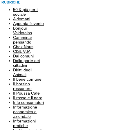
RUBRICHE
50 & più per il
sociale
A domani
Appunta l'evento
Bonjour
Valdotains
Camminar
pensando
Chez Nous
CISL VdA
Dai comuni
Dalla parte dei
cittadini
Diritti degli
Animali
Il bene comune
Il borsino
rossonero
Il Poussa Café
Il rosso e il nero
Info consumatori
Informazione
economica e
aziendale
Informazioni
pratiche