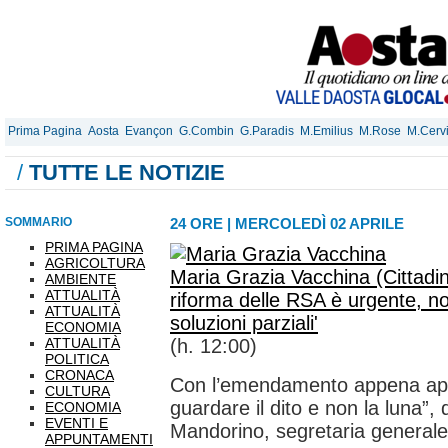
Prima Pagina
Aosta
Evançon
G.Combin
G.Paradis
M.Emilius
M.Rose
M.Cerv
/
TUTTE LE NOTIZIE
SOMMARIO
24 ORE
|
MERCOLEDÌ 02 APRILE
PRIMA PAGINA
AGRICOLTURA
Maria Grazia Vacchina (Cittadin
AMBIENTE
ATTUALITÀ
riforma delle RSA è urgente, no
ATTUALITÀ
soluzioni parziali'
ECONOMIA
ATTUALITÀ
(h. 12:00)
POLITICA
CRONACA
Con l’emendamento appena appr
CULTURA
guardare il dito e non la luna”,
ECONOMIA
EVENTI E
Mandorino, segretaria generale 
APPUNTAMENTI