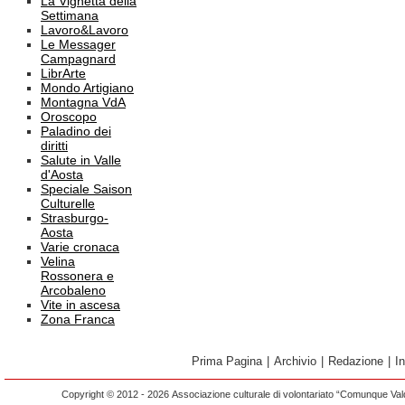
La Vignetta della
Settimana
Lavoro&Lavoro
Le Messager
Campagnard
LibrArte
Mondo Artigiano
Montagna VdA
Oroscopo
Paladino dei
diritti
Salute in Valle
d'Aosta
Speciale Saison
Culturelle
Strasburgo-
Aosta
Varie cronaca
Velina
Rossonera e
Arcobaleno
Vite in ascesa
Zona Franca
Prima Pagina
|
Archivio
|
Redazione
|
I
Copyright © 2012 - 2026 Associazione culturale di volontariato “Comunque Vald