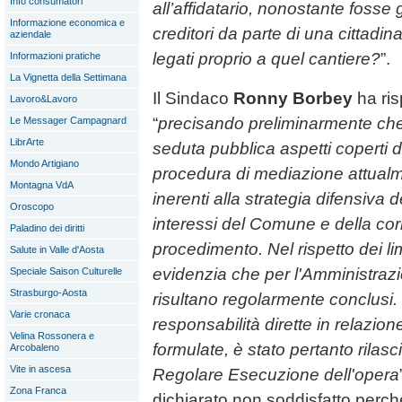
Info consumatori
all’affidatario, nonostante fosse 
Informazione economica e
creditori da parte di una cittad
aziendale
legati proprio a quel cantiere?
”.
Informazioni pratiche
La Vignetta della Settimana
Il Sindaco
Ronny Borbey
ha ris
Lavoro&Lavoro
“
precisando preliminarmente che 
Le Messager Campagnard
LibrArte
seduta pubblica aspetti coperti d
Mondo Artigiano
procedura di mediazione attualm
Montagna VdA
inerenti alla strategia difensiva d
Oroscopo
interessi del Comune e della cor
Paladino dei diritti
procedimento. Nel rispetto dei lim
Salute in Valle d'Aosta
evidenzia che per l'Amministrazi
Speciale Saison Culturelle
Strasburgo-Aosta
risultano regolarmente conclusi
Varie cronaca
responsabilità dirette in relazion
Velina Rossonera e
formulate, è stato pertanto rilascia
Arcobaleno
Vite in ascesa
Regolare Esecuzione dell'opera
Zona Franca
dichiarato non soddisfatto perc