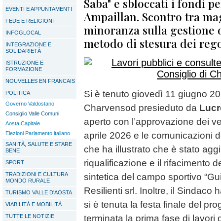
Saba" e sbloccati i fondi p
EVENTI E APPUNTAMENTI
Ampaillan. Scontro tra ma
FEDE E RELIGIONI
minoranza sulla gestione d
INFOGLOCAL
metodo di stesura dei reg
INTEGRAZIONE E
SOLIDARIETÀ
ISTRUZIONE E
FORMAZIONE
NOUVELLES EN FRANCAIS
Si è tenuto giovedì 11 giugno 20
POLITICA
Governo Valdostano
Charvensod presieduto da
Lucr
Consiglio Valle Comuni
aperto con l’approvazione dei ve
Aosta Capitale
Elezioni Parlamento italiano
aprile 2026 e le comunicazioni 
SANITÀ, SALUTE E STARE
che ha illustrato che è stato aggi
BENE
riqualificazione e il rifacimento
SPORT
TRADIZIONI E CULTURA
sintetica del campo sportivo “Gu
MONDO RURALE
Resilienti srl. Inoltre, il Sinda
TURISMO VALLE D'AOSTA
si è tenuta la festa finale del pr
VIABILITÀ E MOBILITÀ
TUTTE LE NOTIZIE
terminata la prima fase di lavori 