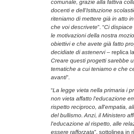
comunale, grazie alla fattiva co
docenti e dell’Istituzione scolast
riteniamo di mettere già in atto i
che voi descrivete
”. “
Ci dispiace
le motivazioni della nostra mozi
obiettivi e che avete già fatto pr
decidiate di astenervi
– replica l
Creare questi progetti sarebbe 
tematiche a cui teniamo e che c
avanti
”.
“
La legge vieta nella primaria i p
non vieta affatto l'educazione em
rispetto reciproco, all'empatia, a
del bullismo. Anzi, il Ministero
l'educazione al rispetto, alle rel
essere rafforzata
”, sottolinea in 