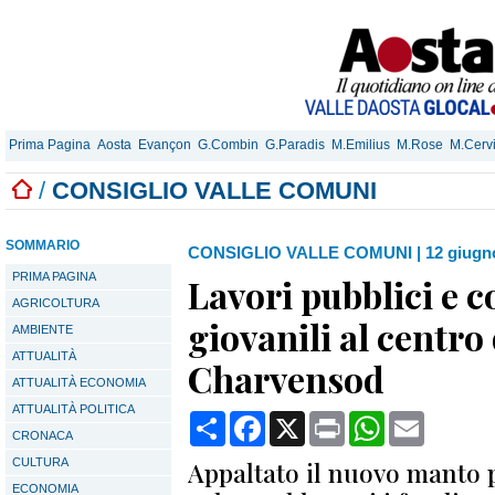
Prima Pagina
Aosta
Evançon
G.Combin
G.Paradis
M.Emilius
M.Rose
M.Cerv
/
CONSIGLIO VALLE COMUNI
SOMMARIO
CONSIGLIO VALLE COMUNI
|
12 giugn
PRIMA PAGINA
Lavori pubblici e c
AGRICOLTURA
giovanili al centro
AMBIENTE
ATTUALITÀ
Charvensod
ATTUALITÀ ECONOMIA
ATTUALITÀ POLITICA
Condividi
Facebook
X
Print
WhatsApp
Email
CRONACA
CULTURA
Appaltato il nuovo manto 
ECONOMIA