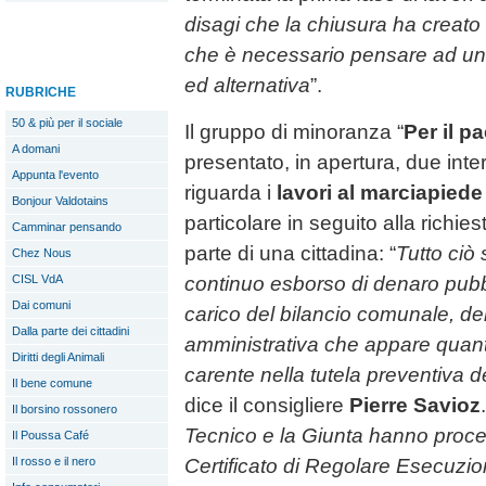
disagi che la chiusura ha creato
che è necessario pensare ad un
ed alternativa
”.
RUBRICHE
50 & più per il sociale
Il gruppo di minoranza “
Per il p
A domani
presentato, in apertura, due inte
Appunta l'evento
riguarda i
lavori al marciapiede
Bonjour Valdotains
particolare in seguito alla richie
Camminar pensando
parte di una cittadina: “
Tutto ciò
Chez Nous
CISL VdA
continuo esborso di denaro pubb
Dai comuni
carico del bilancio comunale, d
Dalla parte dei cittadini
amministrativa che appare quan
Diritti degli Animali
carente nella tutela preventiva 
Il bene comune
dice il consigliere
Pierre Savioz
Il borsino rossonero
Tecnico e la Giunta hanno procedu
Il Poussa Café
Il rosso e il nero
Certificato di Regolare Esecuzion