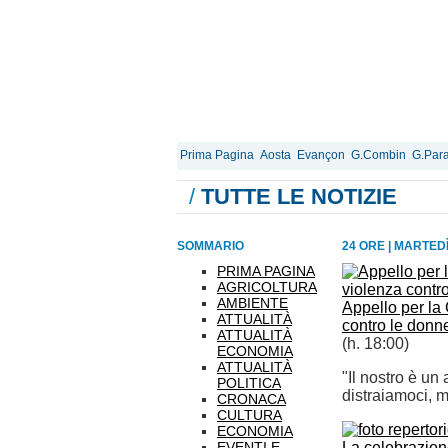
Prima Pagina
Aosta
Evançon
G.Combin
G.Para
/
TUTTE LE NOTIZIE
SOMMARIO
24 ORE
|
MARTEDÌ
PRIMA PAGINA
AGRICOLTURA
AMBIENTE
Appello per la 
ATTUALITÀ
contro le donn
ATTUALITÀ
(h. 18:00)
ECONOMIA
ATTUALITÀ
"Il nostro è un 
POLITICA
distraiamoci, m
CRONACA
CULTURA
ECONOMIA
EVENTI E
La celebrazion