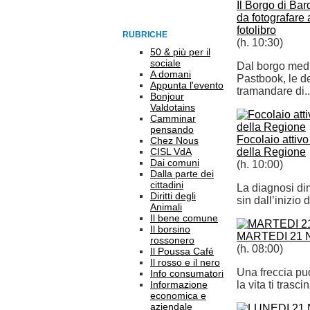
Il Borgo di Bar
da fotografare 
fotolibro
RUBRICHE
(h. 10:30)
50 & più per il
sociale
Dal borgo medi
A domani
Pastbook, le d
Appunta l'evento
tramandare di..
Bonjour
Valdotains
Camminar
pensando
Focolaio attivo
Chez Nous
CISL VdA
della Regione
Dai comuni
(h. 10:00)
Dalla parte dei
cittadini
La diagnosi dim
Diritti degli
sin dall’inizio 
Animali
Il bene comune
Il borsino
MARTEDI 21 
rossonero
(h. 08:00)
Il Poussa Café
Il rosso e il nero
Una freccia pu
Info consumatori
Informazione
la vita ti trasci
economica e
aziendale