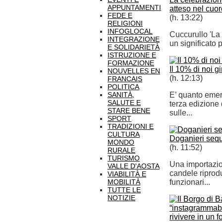
APPUNTAMENTI
atteso nel cuor
FEDE E
(h. 13:22)
RELIGIONI
INFOGLOCAL
Cuccurullo 'La 
INTEGRAZIONE
un significato p
E SOLIDARIETÀ
ISTRUZIONE E
FORMAZIONE
Il 10% di noi g
NOUVELLES EN
(h. 12:13)
FRANCAIS
POLITICA
SANITÀ,
E’ quanto emer
SALUTE E
terza edizione 
STARE BENE
sulle...
SPORT
TRADIZIONI E
CULTURA
Doganieri sequ
MONDO
(h. 11:52)
RURALE
TURISMO
Una importazion
VALLE D'AOSTA
candele riprodu
VIABILITÀ E
MOBILITÀ
funzionari...
TUTTE LE
NOTIZIE