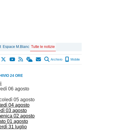
t
Espace M.Blanc
Tutte le notizie
Archivio
Mobile
IVIO 24 ORE
i
vedì 06 agosto
coledì 05 agosto
tedì 04 agosto
edì 03 agosto
enica 02 agosto
ato 01 agosto
rdì 31 luglio