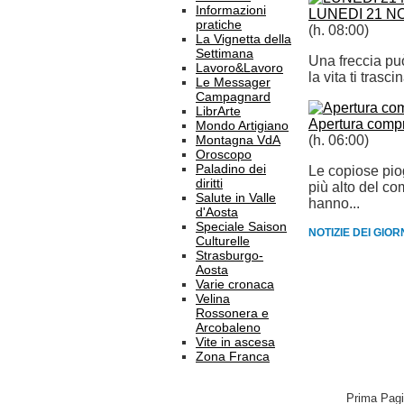
Informazioni
LUNEDI 21 N
pratiche
(h. 08:00)
La Vignetta della
Settimana
Una freccia pu
Lavoro&Lavoro
la vita ti trasci
Le Messager
Campagnard
LibrArte
Apertura compr
Mondo Artigiano
Montagna VdA
(h. 06:00)
Oroscopo
Paladino dei
Le copiose pio
diritti
più alto del c
Salute in Valle
hanno...
d'Aosta
Speciale Saison
NOTIZIE DEI GIO
Culturelle
Strasburgo-
Aosta
Varie cronaca
Velina
Rossonera e
Arcobaleno
Vite in ascesa
Zona Franca
Prima Pag