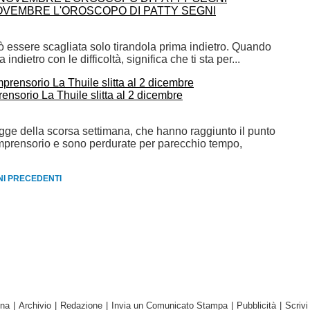
OVEMBRE L'OROSCOPO DI PATTY SEGNI
ò essere scagliata solo tirandola prima indietro. Quando
na indietro con le difficoltà, significa che ti sta per...
ensorio La Thuile slitta al 2 dicembre
gge della scorsa settimana, che hanno raggiunto il punto
omprensorio e sono perdurate per parecchio tempo,
RNI PRECEDENTI
ina
|
Archivio
|
Redazione
|
Invia un Comunicato Stampa
|
Pubblicità
|
Scrivi