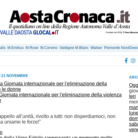
dis
M.Emilius
M.Rose
M.Cervino
Valdigne M.Blanc
Walser
Piemonte NordOves
 21 NOVEMBRE
ARCH
Ogg
gio
Giornata internazionale per l'eliminazione della violenza
Ieri
e
mer
mar
lun
appello all’unità, rivolto a tutti: non disperdiamoci, non
dom
a uniamo le forze!"
sab
vene
e della Virgo Fidelis rappresenta un momento molto