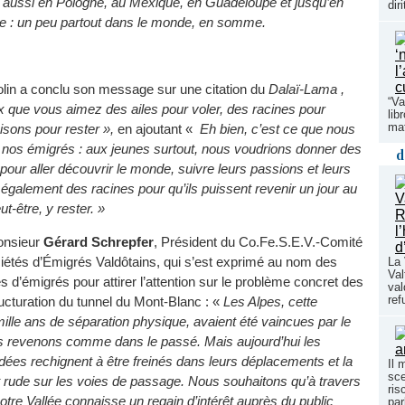
 aussi en Pologne, au Mexique, en Guadeloupe et jusqu’en
dir
e : un peu partout dans le monde, en somme.
olin a conclu son message sur une citation du
Dalaï-Lama ,
“Va
 que vous aimez des ailes pour voler, des racines pour
lib
maf
aisons pour rester »,
en ajoutant «
Eh bien, c’est ce que nous
 nos émigrés : aux jeunes surtout, nous voudrions donner des
d
, pour aller découvrir le monde, suivre leurs passions et leurs
également des racines pour qu’ils puissent revenir un jour au
ut-être, y rester. »
onsieur
Gérard Schrepfer
, Président du Co.Fe.S.E.V.-Comité
iétés d’Émigrés Valdôtains, qui s’est exprimé au nom des
La 
Val
s d’émigrés pour attirer l’attention sur le problème concret des
val
ref
ucturation du tunnel du Mont-Blanc : «
Les Alpes, cette
mille ans de séparation physique, avaient été vaincues par le
ous revenons comme dans le passé.
Mais aujourd’hui les
ées rechignent à être freinés dans leurs déplacements et la
Il 
sce
 rude sur les voies de passage. Nous souhaitons qu’à travers
ris
 notre Vallée connaisse un regain d’intérêt auprès du public
par