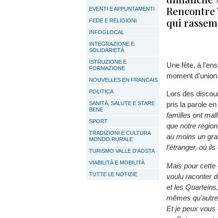
Rencontre 
EVENTI E APPUNTAMENTI
qui rassem
FEDE E RELIGIONI
INFOGLOCAL
INTEGRAZIONE E
SOLIDARIETÀ
ISTRUZIONE E
Une fête, à l’en
FORMAZIONE
moment d’union
NOUVELLES EN FRANCAIS
POLITICA
Lors des discour
SANITÀ, SALUTE E STARE
pris la parole e
BENE
familles ont mal
SPORT
que notre région
TRADIZIONI E CULTURA
au moins un gra
MONDO RURALE
l’étranger, où il
TURISMO VALLE D'AOSTA
VIABILITÀ E MOBILITÀ
Mais pour cette 
TUTTE LE NOTIZIE
voulu raconter d
et les Quarteins,
mêmes qu’autrefoi
Et je peux vous 