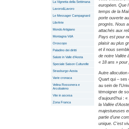
La Vignetta della Settimana
européen.
Que l
Lavoro&Lavoro
temps de la Mai
Le Messager Campagnard
porte ouverte au
LibrArte
progrès.
Nous a
Mondo Artigiano
attachés aux rel
Pays est pour n
Montagna VdA
plaisir au plus
Oroscopo
et il nous sembl
Paladino dei diritti
de notre Vallée 
Salute in Valle d'Aosta
« 18 ans » pour 
Speciale Saison Culturelle
Strasburgo-Aosta
Autre allocution 
Varie cronaca
Quart qui – ses
Velina Rossonera e
au sein de l’Uni
Arcobaleno
témoigner de so
Vite in ascesa
d’aujourd’hui : «
Zona Franca
la Vallée d'Aos
majestueuses et
partie d'une com
unique. C'est vi