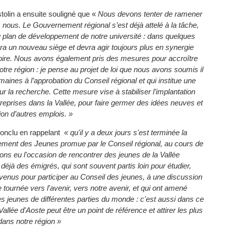
tolin a ensuite souligné que «
Nous devons tenter de ramener
nous. Le Gouvernement régional s’est déjà attelé à la tâche,
 plan de développement de notre université : dans quelques
ura un nouveau siège et devra agir toujours plus en synergie
itoire. Nous avons également pris des mesures pour accroître
 notre région : je pense au projet de loi que nous avons soumis il
aines à l’approbation du Conseil régional et qui institue une
r la recherche. Cette mesure vise à stabiliser l’implantation
reprises dans la Vallée, pour faire germer des idées neuves et
tion d’autres emplois. »
onclu en rappelant
« qu'il y a deux jours s'est terminée la
ement des Jeunes promue par le Conseil régional, au cours de
ons eu l'occasion de rencontrer des jeunes de la Vallée
 déjà des émigrés, qui sont souvent partis loin pour étudier,
venus pour participer au Conseil des jeunes, à une discussion
e tournée vers l'avenir, vers notre avenir, et qui ont amené
s jeunes de différentes parties du monde : c'est aussi dans ce
allée d'Aoste peut être un point de référence et attirer les plus
 dans notre région »