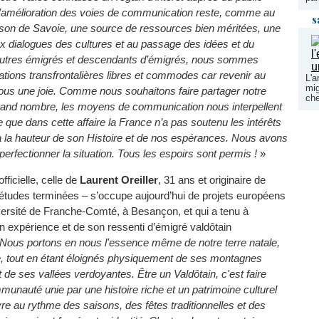
’amélioration des voies de communication reste, comme au
s
son de Savoie, une source de ressources bien méritées, une
x dialogues des cultures et au passage des idées et du
utres émigrés et descendants d’émigrés, nous sommes
ations transfrontalières libres et commodes car revenir au
L'a
mig
ous une joie. Comme nous souhaitons faire partager notre
che
 grand nombre, les moyens de communication nous interpellent
e que dans cette affaire la France n’a pas soutenu les intérêts
à la hauteur de son Histoire et de nos espérances. Nous avons
perfectionner la situation. Tous les espoirs sont permis !
»
officielle, celle de
Laurent Oreiller
, 31 ans et originaire de
 études terminées – s’occupe aujourd’hui de projets européens
versité de Franche-Comté, à Besançon, et qui a tenu à
n expérience et de son ressenti d’émigré valdôtain
Nous portons en nous l'essence même de notre terre natale,
te, tout en étant éloignés physiquement de ses montagnes
 de ses vallées verdoyantes. Être un Vald
ô
tain, c'est faire
munauté unie par une histoire riche et un patrimoine culturel
vre au rythme des saisons, des fêtes traditionnelles et des