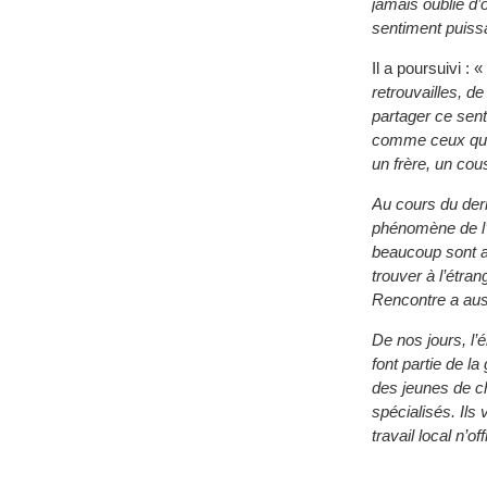
jamais oublié d’
sentiment puissa
Il a poursuivi : «
retrouvailles, d
partager ce senti
comme ceux qui 
un frère, un cou
Au cours du dern
phénomène de l’
beaucoup sont ar
trouver à l’étran
Rencontre a aus
De nos jours, l
font partie de 
des jeunes de ch
spécialisés. Ils
travail local n’