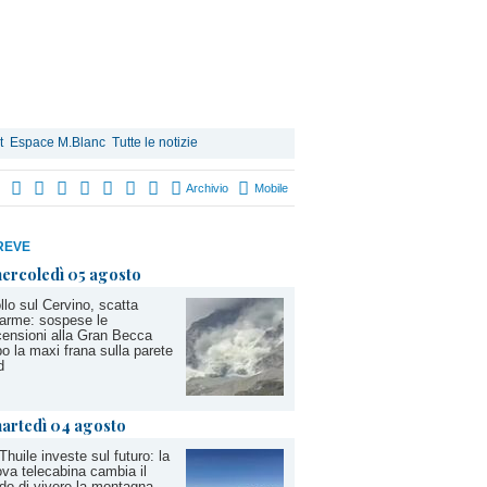
t
Espace M.Blanc
Tutte le notizie
Archivio
Mobile
REVE
ercoledì 05 agosto
llo sul Cervino, scatta
llarme: sospese le
ensioni alla Gran Becca
o la maxi frana sulla parete
d
artedì 04 agosto
Thuile investe sul futuro: la
va telecabina cambia il
o di vivere la montagna