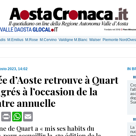
dis
M.Emilius
M.Rose
M.Cervino
Valdigne M.Blanc
Walser
Piemonte NordOves
osto 2023, 14:02
IN B
ée d’Aoste retrouve à Quart
m
Cro
grés à l’occasion de la
l'a
asc
dop
tre annuelle
Su
book
X
Print
WhatsApp
Email
m
 de Quart a « mis ses habits du
La 
nuo
pour accueillir la 47e édition de la
mod