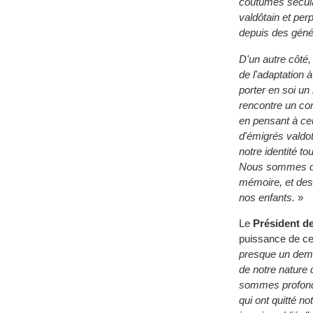
coutumes séculai
valdôtain et perp
depuis des géné
D'un autre côté,
de l'adaptation 
porter en soi un
rencontre un co
en pensant à ce
d'émigrés valdot
notre identité t
Nous sommes de
mémoire, et des
nos enfants.
»
Le
Président d
puissance de ce
presque un demi-
de notre nature 
sommes profondé
qui ont quitté no