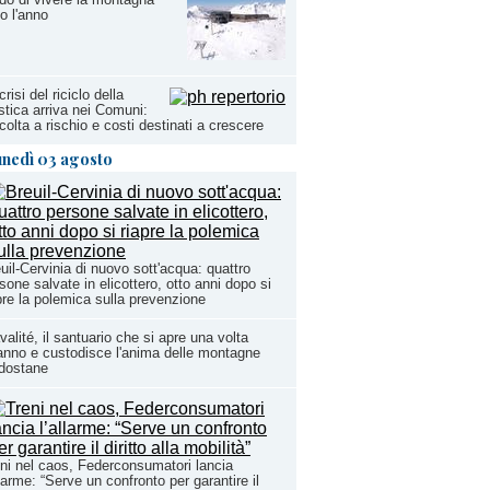
to l'anno
crisi del riciclo della
stica arriva nei Comuni:
colta a rischio e costi destinati a crescere
unedì 03 agosto
uil-Cervinia di nuovo sott'acqua: quattro
sone salvate in elicottero, otto anni dopo si
pre la polemica sulla prevenzione
valité, il santuario che si apre una volta
'anno e custodisce l'anima delle montagne
dostane
ni nel caos, Federconsumatori lancia
llarme: “Serve un confronto per garantire il