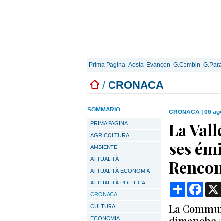
Prima Pagina
Aosta
Evançon
G.Combin
G.Para
/
CRONACA
SOMMARIO
CRONACA
|
06 ag
La Vall
PRIMA PAGINA
AGRICOLTURA
ses émi
AMBIENTE
ATTUALITÀ
Rencon
ATTUALITÀ ECONOMIA
ATTUALITÀ POLITICA
Condividi
Face
CRONACA
La Commune
CULTURA
dimanche » 
ECONOMIA