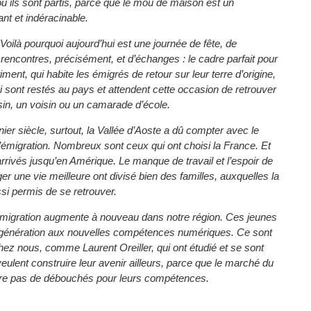
où ils sont partis, parce que le mou de maison est un
nt et indéracinable.
Voilà pourquoi aujourd’hui est une journée de fête, de
e rencontres, précisément, et d’échanges : le cadre parfait pour
ment, qui habite les émigrés de retour sur leur terre d’origine,
sont restés au pays et attendent cette occasion de retrouver
sin, un voisin ou un camarade d’école.
ier siècle, surtout, la Vallée d’Aoste a dû compter avec le
émigration. Nombreux sont ceux qui ont choisi la France. Et
rivés jusqu’en Amérique. Le manque de travail et l’espoir de
ger une vie meilleure ont divisé bien des familles, auxquelles la
si permis de se retrouver.
’émigration augmente à nouveau dans notre région. Ces jeunes
la génération aux nouvelles compétences numériques. Ce sont
ez nous, comme Laurent Oreiller, qui ont étudié et se sont
 veulent construire leur avenir ailleurs, parce que le marché du
offre pas de débouchés pour leurs compétences.