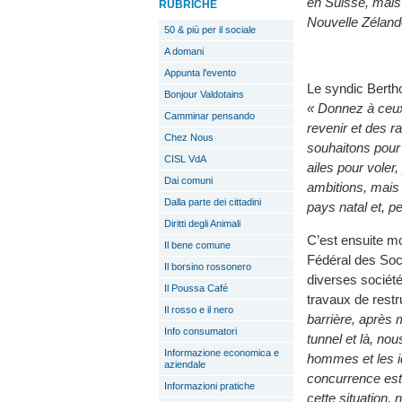
en Suisse, mais
RUBRICHE
Nouvelle Zéland
50 & più per il sociale
A domani
Appunta l'evento
Le syndic Berth
Bonjour Valdotains
« Donnez à ceux
Camminar pensando
revenir et des r
Chez Nous
souhaitons pour
CISL VdA
ailes pour voler
Dai comuni
ambitions, mais 
Dalla parte dei cittadini
pays natal et, pe
Diritti degli Animali
C’est ensuite m
Il bene comune
Fédéral des Soc
Il borsino rossonero
diverses société
Il Poussa Café
travaux de restr
Il rosso e il nero
barrière, après 
Info consumatori
tunnel et là, n
Informazione economica e
hommes et les id
aziendale
concurrence est
Informazioni pratiche
cette situation,