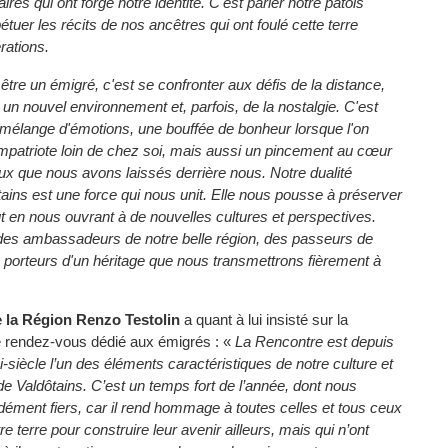
res qui ont forgé notre identité. C'est parler notre patois
étuer les récits de nos ancêtres qui ont foulé cette terre
rations.
 être un émigré, c'est se confronter aux défis de la distance,
à un nouvel environnement et, parfois, de la nostalgie. C'est
 mélange d'émotions, une bouffée de bonheur lorsque l'on
mpatriote loin de chez soi, mais aussi un pincement au cœur
ux que nous avons laissés derrière nous. Notre dualité
ains est une force qui nous unit. Elle nous pousse à préserver
out en nous ouvrant à de nouvelles cultures et perspectives.
s ambassadeurs de notre belle région, des passeurs de
 porteurs d'un héritage que nous transmettrons fièrement à
e la Région Renzo Testolin
a quant à lui insisté sur la
 rendez-vous dédié aux émigrés : «
La Rencontre est depuis
siècle l’un des éléments caractéristiques de notre culture et
de Valdôtains. C’est un temps fort de l’année, dont nous
ment fiers, car il rend hommage à toutes celles et tous ceux
tre terre pour construire leur avenir ailleurs, mais qui n’ont