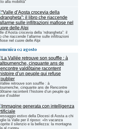
itto alla mobilità”
lle d’Aosta crocevia della ‘ndrangheta”: il
ro che riaccende l’allarme sulle infiltrazioni
iose nel cuore delle Alpi
omenica 02 agosto
Vallée retrouve son souffle : à
tournenche, cinquante ans de Rencontre
dôtaine racontent l’histoire d’un peuple qui
use d’oublier
messaggio estivo della Diocesi di Aosta a chi
glie la Valle per il riposo: «In vacanza
coprite il silenzio e la bellezza: la montagna
la al cuore»