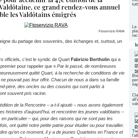
tut
Valdôtaine, ce grand rendez-vous annuel
ble les Valdôtains émigrés
La 
pla
Ftoservizio RAVA
rac
seigne du partage des souvenirs, des échanges et, surtout, un
l
.
s officiels, c’est le syndic de Quart
Fabrizio Bertholin
qui a
n premier pour rappeler que «
Par le passé, de nombreuses
heureusement quitté Quart, à la recherche de conditions de vie
Bre
 ne pouvait pas leur offrir. Chacun de nous a dans sa famille
per
ria
nd-père, des oncles ou des cousins qui sont partis à
s ont souvent pris racine.
Cla
all
val
édition de la Rencontre – a-t-il ajouté – nous avons également
es histoires d’aujourd’hui, et rencontrer les jeunes valdôtains –
 en particulier – qui, pour des raisons qui ne sont pas les
s, ont quitté notre petite patrie pour étudier ou pour travailler.
Tre
dire qu’en ce moment, il y a de jeunes Quarteins en France et
l’a