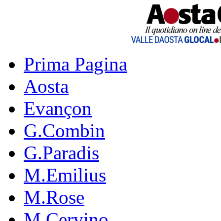
Prima Pagina
Aosta
Evançon
G.Combin
G.Paradis
M.Emilius
M.Rose
M.Cervino