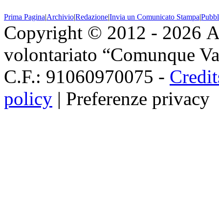
Prima Pagina
|
Archivio
|
Redazione
|
Invia un Comunicato Stampa
|
Pubbl
Copyright © 2012 - 2026 As
volontariato “Comunque Vald
C.F.: 91060970075 -
Credit
policy
|
Preferenze privacy